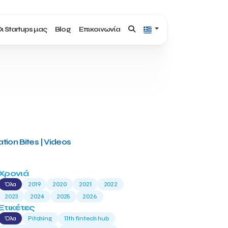
ι Startups μας
Blog
Επικοινωνία
tion Bites | Videos
Χρονιά
Όλα
2019
2020
2021
2022
2023
2024
2025
2026
Ετικέτες
Όλα
Pitching
11th fintech hub