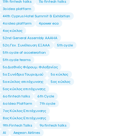
11th fintech talks
11ο fintech talks
3o idea platform
44th Cyprus Hotel Summit & Exhibition
4o idea platform
4power eco
4ος κύκλος
52nd General Assembly AAAHA
52η Γεν. Συνέλευση ΕΞΑΑΑ
5th cycle
5th cycle of acceleration
5th cycle teams
5ο Διεθνές Φόρουμ Φιλοξενίας
5ο Συνέδριο Τουρισμού
5ο κύκλος
5ο κύκλος επιτάχυνσης
5ος κύκλος
5ος κύκλος επιτάχυνσης
6o fintech talks
6th Cycle
6ο Idea Platform
7th cycle
7ος Κύκλος Επιτάχυνσης
8ος Κύκλος Επιτάχυνσης
9th Fintech Talks
9ο fintech talks
AI
Aegean Airlines