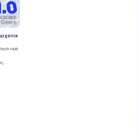
έρχεται
ntech Hub
...