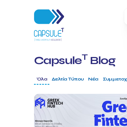
T
Capsule
Blog
Όλα
Δελτία Τύπου
Νέα
Συμμετοχ