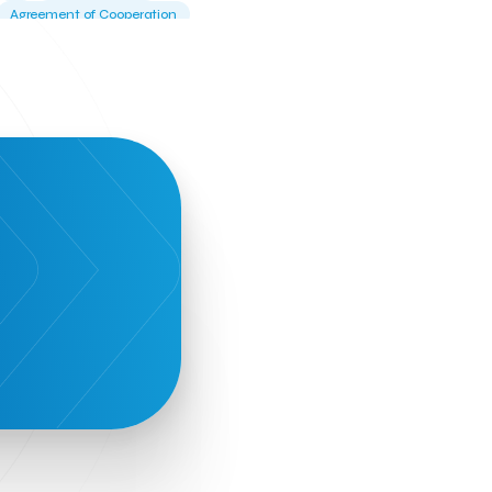
Agreement of Cooperation
Alba Business School
Alexandros Vassilikos
Alexis Komselis
Algomo
Amazon Go
Amazon Web Services
Amirandes Grecotel Boutique Resort
Angela Gerekou
Applications
Archimedes Center
Artificial Intelligence
Athens News Agency
Athens University of Economics & Business
Best accelerator
Best incubator
Bizrupt
Booths 34-35
BoozeMeApp
Borrn
Boutique Hotel
Cactus Royal Spa & Resort Hotel.
Campsaround
Canaves Oia Suites
T
Candia Beer
Capsule
CaspuleT
Cellarhopping
Citathlon
Civitel Akali Hotel
Clio Muse