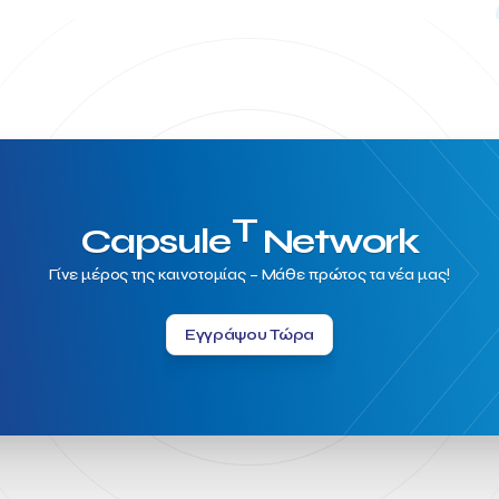
T
Capsule
Network
Γίνε μέρος της καινοτομίας – Μάθε πρώτος τα νέα μας!
Εγγράψου Τώρα