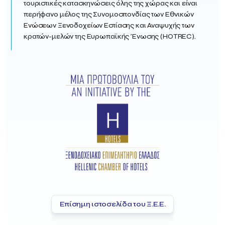
τουριστικές κατασκηνώσεις όλης της χώρας και είναι
περήφανο μέλος της Συνομοσπονδίας των Εθνικών
Ενώσεων Ξενοδοχείων Εστίασης και Αναψυχής των
κρατών-μελών της Ευρωπαϊκής Ένωσης (HOTREC).
Επίσημη ιστοσελίδα του Ξ.Ε.Ε.