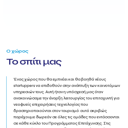
Ο χώρος
Το σπίτι μας
Ένας χώρος που θα εμπνέει και θα βοηθά νέους
startuppers να επιδοθούν στην ανάπτυξη των καινοτόμων
υπηρεσιών τους. Αυτή ήταν η υπόσχεσή μας όταν
ανακοινώσαμε την έναρξη λειτουργίας του επιταχυντή για
νεοφυείς επιχειρήσεις τεχνολογίας που
δραστηριοποιούνται στον τουρισμό· αυτό ακριβώς
παρέχουμε δωρεάν σε όλες τις ομάδες που εντάσσονται
σε κάθε κύκλο του Προγράμματος Επιτάχυνσης. Στις