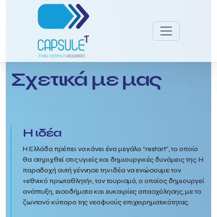
Σχετικά με μας
Η ιδέα
Η Ελλάδα πρέπει να κάνει ένα μεγάλο “restart”, το οποίο
θα στηριχθεί στις υγιείς και δημιουργικές δυνάμεις της. Η
παραδοχή αυτή γέννησε την ιδέα να ενώσουμε τον
«εθνικό πρωταθλητή», τον τουρισμό, ο οποίος δημιουργεί
ανάπτυξη, εισοδήματα και ευκαιρίες απασχόλησης, με το
ζωντανό κύτταρο της νεοφυούς επιχειρηματικότητας.