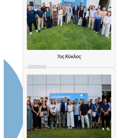
7ος Κύκλος