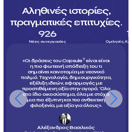
Αληθινές ιστορίες,
πραγματικές επιτυχίες.
193
σίες
Ομιλητές, Κριτές & Μέντορες
T
«Οι δράσεις του Capsule
είναι είναι
η πιο φωτεινή απόδειξη του τι
σημαίνει καινοτομία με νεανικό
παλμό. Τεχνολογία, δημιουργικότητα,
εξέλιξη ιδεών, εφαρμογές με
προστιθέμενη αξία στην αγορά. Όλα
στο ίδιο οικοσύστημα, όλα με στόχο
μια πιο έξυπνη και πιο ανθεκτική
φιλοξενία, με αξία για όλους».
Αλέξανδρος Βασιλικός