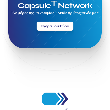
T
Capsule
Network
Γίνε μέρος της καινοτομίας – Μάθε πρώτος τα νέα μας!
Εγγράψου Τώρα