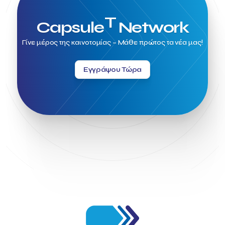
T
Capsule
Network
Γίνε μέρος της καινοτομίας – Μάθε πρώτος τα νέα μας!
Εγγράψου Τώρα