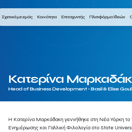
Σχετικά με εμάς
Κοινότητα
Επιταχυντής
Πλατφόρμα Ιδεών
Ο
Κατερίνα Μαρκαδά
Head of Business Development - Basil & Elise Gou
Η Κατερίνα Μαρκάδακη γεννήθηκε στη Νέα Υόρκη το
Ενημέρωσης και Γαλλική Φιλολογία στο State Universi