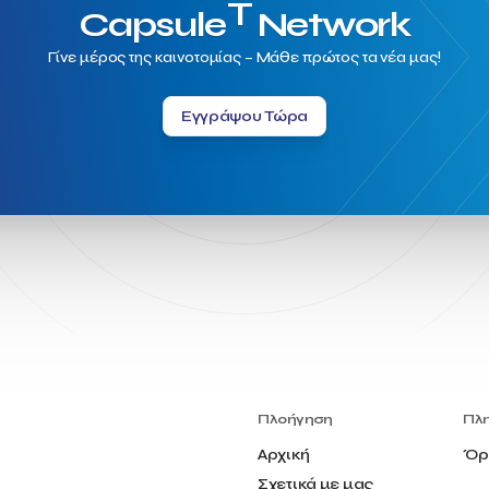
T
Capsule
Network
Γίνε μέρος της καινοτομίας – Μάθε πρώτος τα νέα μας!
Εγγράψου Τώρα
Πλοήγηση
Πλ
Αρχική
Όρ
Σχετικά με μας