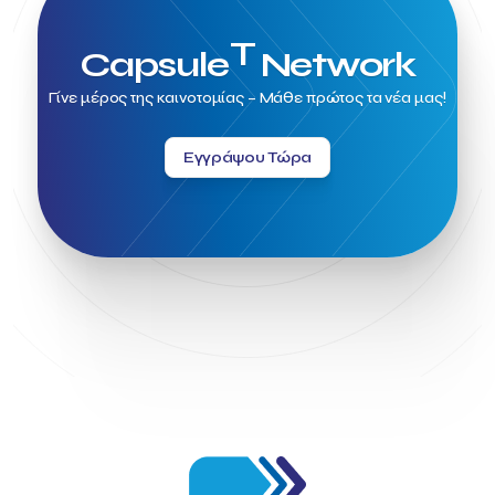
T
Capsule
Network
Γίνε μέρος της καινοτομίας – Μάθε πρώτος τα νέα μας!
Εγγράψου Τώρα