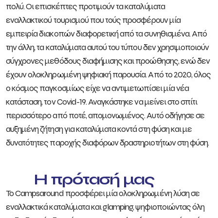
πολύ. Οι επισκέπτες προτιμούν τα καταλύματα
εναλλακτικού τουρισμού που τούς προσφέρουν μία
εμπειρία διακοπών διαφορετική από τα συνηθισμένα. Από
την άλλη, τα καταλύματα αυτού του τύπου δεν χρησιμοποιούν
σύγχρονες μεθόδους διαφήμισης και προώθησης, ενώ δεν
έχουν ολοκληρωμένη ψηφιακή παρουσία. Από το 2020, όλος
ο κόσμος παγκοσμίως είχε να αντιμετωπίσει μία νέα
κατάσταση, τον Covid-19. Αναγκάστηκε να μείνει στο σπίτι
περισσότερο από ποτέ, απομονωμένος. Αυτό οδήγησε σε
αυξημένη ζήτηση για καταλύματα κοντά στη φύση και με
δυνατότητες παροχής διαφόρων δραστηριοτήτων στη φύση.
Η πρότασή μας
Το Campsaround προσφέρει μία ολοκληρωμένη λύση σε
εναλλακτικά καταλύματα και glamping, ψηφιοποιώντας όλη