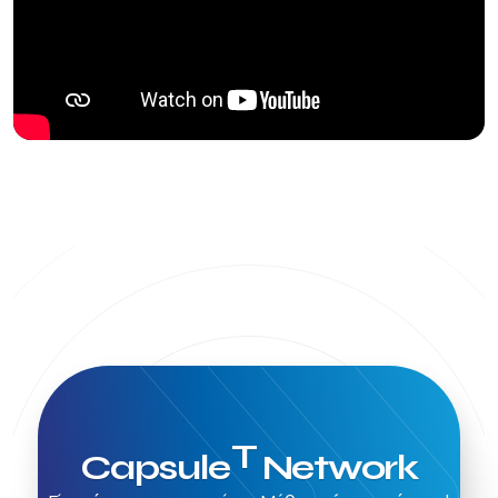
T
Capsule
Network