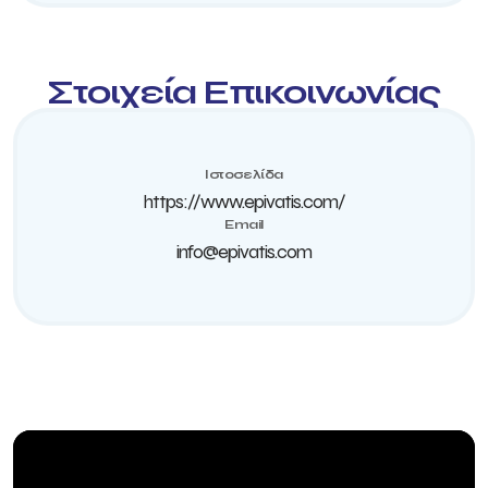
Στοιχεία Επικοινωνίας
Ιστοσελίδα
https://www.epivatis.com/
Email
info@epivatis.com