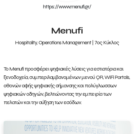
https://www.menufi.gr/
Menufi
Hospitality, Operations Management | 7ος Κύκλος
Το Menufi προσφέρει ψηφιακές λύσεις για εστιατόρια και
ξενοδοχεία, συμπεριλαμβανομένων μενού QR, WiFi Portals,
οθονών αφής ψηφιακής σήμανσης και πολύγλωσσων
ψηφιακών οδηγών, βελτιώνοντας την εμπειρία των
πελατών και την αύξηση των εσόδων.