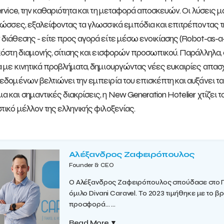
ervice, την καθαριότητα και τη μεταφορά αποσκευών. Οι λύσεις 
λώσσες, εξαλείφοντας τα γλωσσικά εμπόδια και επιτρέποντας 
διάθεσης - είτε προς αγορά είτε μέσω ενοικίασης (Robot-as-
κόστη διαμονής, σίτισης και εισφορών προσωπικού. Παράλληλα,
 με κινητικά προβλήματα, δημιουργώντας νέες ευκαιρίες απασχό
εδομένων βελτιώνει την εμπειρία του επισκέπτη και αυξάνει τ
 και σημαντικές διακρίσεις, η New Generation Hotelier χτίζει τ
τικό μέλλον της ελληνικής φιλοξενίας.
Αλέξανδρος Ζαφειρόπουλος
Founder & CEO
Ο Αλέξανδρος Ζαφειρόπουλος σπούδασε στο Πα
όμιλο Divani Caravel. Το 2023 τιμήθηκε με το βρα
προσφορά...
...
Read More
▼