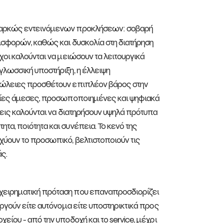
διαρκώς εντεινόμενων προκλήσεων: σοβαρή
ισφορών, καθώς και δυσκολία στη διατήρηση
χοι καλούνται να μειώσουν τα λειτουργικά
γλωσσική υποστήριξη, η έλλειψη
απώλειες προσθέτουν επιπλέον βάρος στην
ιρίες άμεσες, προσωποποιημένες και ψηφιακά
σεις καλούνται να διατηρήσουν υψηλά πρότυπα
τα, ποιότητα και συνέπεια. Το κενό της
χύουν το προσωπικό, βελτιστοποιούν τις
ς.
ιχειρηματική πρόταση που επαναπροσδιορίζει
υργούν είτε αυτόνομα είτε υποστηρικτικά προς
ίου - από την υποδοχή και το service, μέχρι