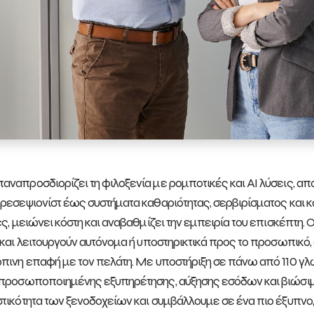
ναπροσδιορίζει τη φιλοξενία με ρομποτικές και AI λύσεις, αποκ
ρεσεψιονίστ έως συστήματα καθαριότητας, σερβιρίσματος και κα
ες, μειώνει κόστη και αναβαθμίζει την εμπειρία του επισκέπτη. 
 και λειτουργούν αυτόνομα ή υποστηρικτικά προς το προσωπικό
πινη επαφή με τον πελάτη. Με υποστήριξη σε πάνω από 110 γ
προσωποποιημένης εξυπηρέτησης, αύξησης εσόδων και βιώσιμη
τικότητα των ξενοδοχείων και συμβάλλουμε σε ένα πιο έξυπνο,