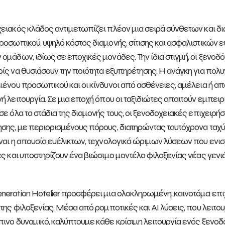
ειακός κλάδος αντιμετωπίζει πλέον μια σειρά σύνθετων και 
ροσωπικού, υψηλό κόστος διαμονής, σίτισης και ασφαλιστικών ε
ομάδων, ιδίως σε εποχικές μονάδες. Την ίδια στιγμή, οι ξενοδό
ίς να θυσιάσουν την ποιότητα εξυπηρέτησης. Η ανάγκη για πολυ
μένου προσωπικού και οι κίνδυνοι από ασθένειες, αμέλεια ή 
ή λειτουργία. Σε μια εποχή όπου οι ταξιδιώτες απαιτούν εμπε
σε όλα τα στάδια της διαμονής τους, οι ξενοδοχειακές επιχειρή
σης, με περιορισμένους πόρους, διατηρώντας ταυτόχρονα ταχύτη
ναι η απουσία ευέλικτων, τεχνολογικά ώριμων λύσεων που ενισ
ες και υποστηρίζουν ένα βιώσιμο μοντέλο φιλοξενίας νέας γενιά
eration Hotelier προσφέρει μια ολοκληρωμένη, καινοτόμα επ
 της φιλοξενίας. Μέσα από ρομποτικές και AI λύσεις, που λειτο
ινο δυναμικό, καλύπτουμε κάθε κρίσιμη λειτουργία ενός ξενοδοχε