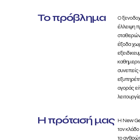
Το πρόβλημα
Ο ξενοδοχ
έλλειψη π
σταθερών 
έξοδα χωρ
εξειδικευ
καθημεριν
συνεπείς 
εξυπηρέτη
αγοράς εί
λειτουργί
Η πρότασή μας
Η New Gen
τον κλάδο
το ανθρώπ