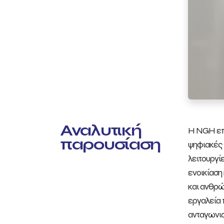
Αναλυτική
Η NGH επα
παρουσίαση
ψηφιακές 
λειτουργί
ενοικίαση
και ανθρώ
εργαλεία 
ανταγωνισ