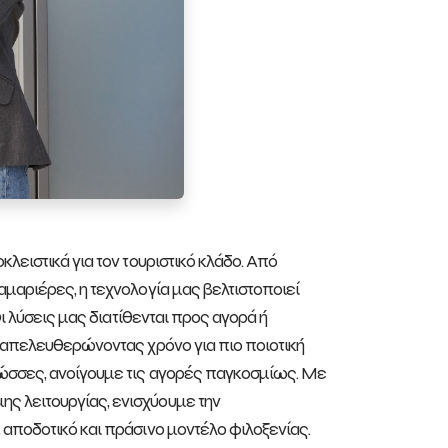
λειστικά για τον τουριστικό κλάδο. Από
μαριέρες, η τεχνολογία μας βελτιστοποιεί
Οι λύσεις μας διατίθενται προς αγορά ή
, απελευθερώνοντας χρόνο για πιο ποιοτική
λώσσες, ανοίγουμε τις αγορές παγκοσμίως. Με
ς λειτουργίας, ενισχύουμε την
 αποδοτικό και πράσινο μοντέλο φιλοξενίας.