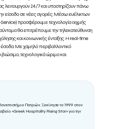
μας λειτουργούν 24/7 και υποστηρίζουν πάνω
την είσοδο σε νέες αγορές. Μέσω ευέλικτων
a-Service) προσφέρουμε τεχνολογία αιχμής
 σύντομα θα επιτρέπουμε την τηλεκατεύθυνση
λησης και κοινωνικής ένταξης. Η real-time
α έσοδα. Με χαμηλό περιβαλλοντικό
ο βιώσιμο, τεχνολογικά ώριμο και
νεπιστήμιο Πατρών. Ξεκίνησε το 1999 στον
βείο «Greek Hospitality Rising Star» για την