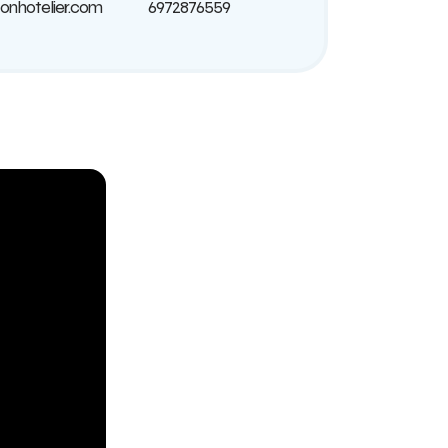
onhotelier.com
6972876559