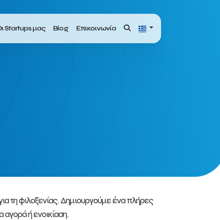
ι Startups μας
Blog
Επικοινωνία
 για τη φιλοξενίας. Δημιουργούμε ένα πλήρες
 αγορά ή ενοικίαση.