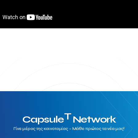
T
Capsule
Network
Γίνε μέρος της καινοτομίας – Μάθε πρώτος τα νέα μας!