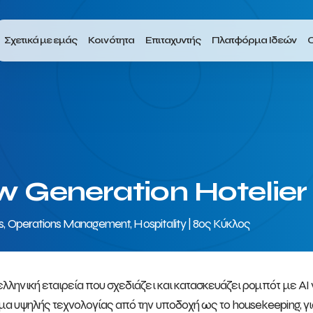
Σχετικά με εμάς
Κοινότητα
Επιταχυντής
Πλατφόρμα Ιδεών
Ο
 Generation Hotelier
ns, Operations Management, Hospitality | 8ος Κύκλος
λληνική εταιρεία που σχεδιάζει και κατασκευάζει ρομπότ με AI
μα υψηλής τεχνολογίας από την υποδοχή ως το housekeeping, για