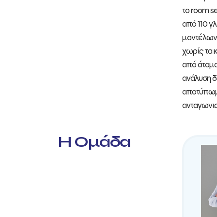
το room s
από 110 γ
μοντέλων 
χωρίς τα 
από άτομα
ανάλυση δ
αποτύπωμα
ανταγωνισ
Η Ομάδα