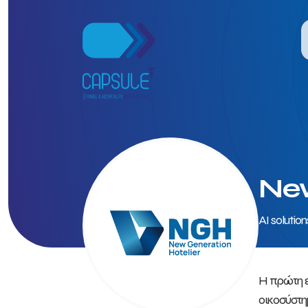
New
AI solutio
Η πρώτη ε
οικοσύστη