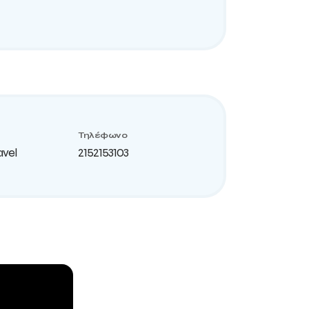
Τηλέφωνο
avel
2152153103