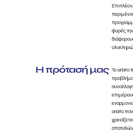
Επιπλέον,
περιμένου
προγραμμα
φορές την
διάφορους
ολοκληρώνο
Η πρότασή μας
To οrbito
προβλήματα
συναλλαγή
επιμέρους
εναρμονισ
οrbito tra
χρειάζετα
σπαταλώντ