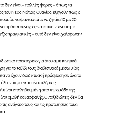
ατα δεν είναι – πολλές φορές – όπως τα
ίας του Νέας Νότιας Ουαλίας, εξηγούν πως ο
ορείτε να φανταστείτε να ζητάτε 10 με 20
 να πρέπει συνεχώς να επικοινωνείτε με
ν εξωπραγματικές – αυτό δεν είναι χαλάρωση»
ιδιωτικό πρακτορείο για άτομα με κινητικά
ση για το ταξίδι τους διαδικτυακά μέσω μίας
τα να έχουν διαδικτυακή πρόσβαση σε όλα τα
 έξι ενότητες και είναι πλήρως
γή είναι επαληθευμένη από την ομάδα της
 είναι ομαλή και ασφαλής. Οι ταξιδιώτες δεν θα
τις ανάγκες τους και τις προτιμήσεις τους,
κά.