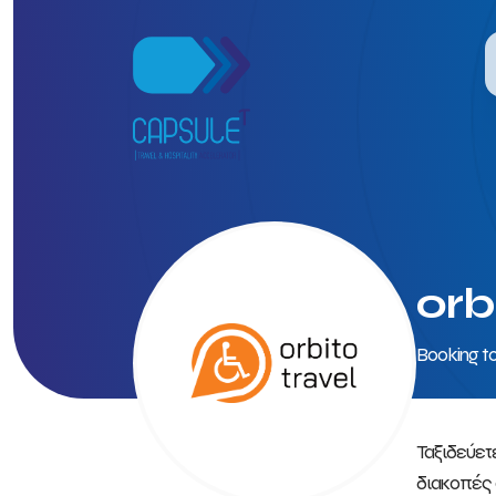
orb
Booking to
Ταξιδεύετ
διακοπές σ