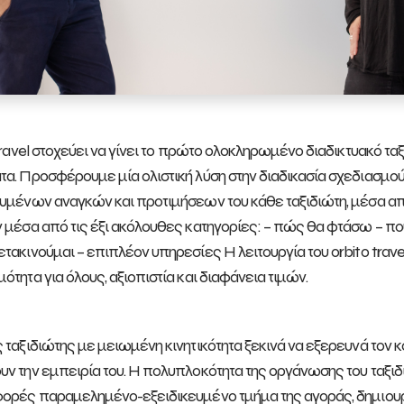
 travel στοχεύει να γίνει το πρώτο ολοκληρωμένο διαδικτυακό ταξ
α. Προσφέρουμε μία ολιστική λύση στην διαδικασία σχεδιασμού 
υμένων αναγκών και προτιμήσεων του κάθε ταξιδιώτη, μέσα από
 μέσα από τις έξι ακόλουθες κατηγορίες: – πώς θα φτάσω – πού
τακινούμαι – επιπλέον υπηρεσίες Η λειτουργία του οrbito trave
ότητα για όλους, αξιοπιστία και διαφάνεια τιμών.
 ταξιδιώτης με μειωμένη κινητικότητα ξεκινά να εξερευνά τον
ν την εμπειρία του. Η πολυπλοκότητα της οργάνωσης του ταξιδι
ορές παραμελημένο-εξειδικευμένο τμήμα της αγοράς, δημιουργ