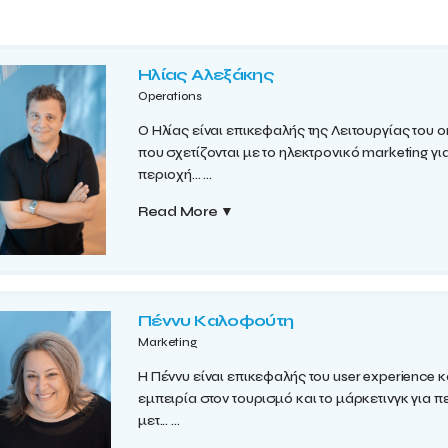
Ηλίας Αλεξάκης
Operations
Ο Ηλίας είναι επικεφαλής της Λειτουργίας του ο
που σχετίζονται με το ηλεκτρονικό marketing γ
περιοχή...
...
Read More
▼
Πέννυ Καλοφούτη
Marketing
Η Πέννυ είναι επικεφαλής του user experience κ
εμπειρία στον τουρισμό και το μάρκετινγκ για 
μετ...
...