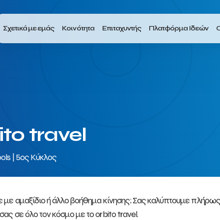
Σχετικά με εμάς
Κοινότητα
Επιταχυντής
Πλατφόρμα Ιδεών
Ο
ito travel
ols | 5ος Κύκλος
ε με αμαξίδιο ή άλλο βοήθημα κίνησης; Σας καλύπτουμε πλήρως
ας σε όλο τον κόσμο με το orbito travel.