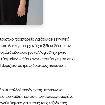
ιδιωτικό πρακτορείο για άτομα με κινητικά
και ολοκλήρωσης ενός ταξιδιού, βάσει των
 μία διαδικτυακή συναλλαγή. Οι χρήστες
 θα μείνω – τί θα κάνω – πού θα γευματίσω –
l βασίζεται σε τρεις δομικούς πυλώνες :
 κόσμο, πολλοί παράγοντες μπορούν να
ού του, καθώς και αυτό το κατακερματισμένο
ούν θέματα για αυτούς τους ταξιδιώτες