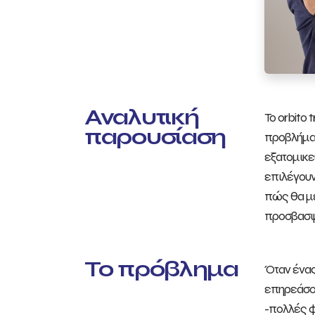
Αναλυτική
To orbito
παρουσίαση
προβλήματ
εξατομικε
επιλέγουν
πώς θα με
προσβασιμ
Το πρόβλημα
Όταν ένας
επηρεάσου
-πολλές φ