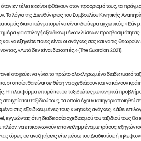
 όταν εν τέλει εκείνοι φθάνουν στον προορισμό τους, τα πράγμ
ν. Τα λόγια της Διευθύντριας του Συμβουλίου Κινητικής Αναπηρ
τισμός διακοπών μπορεί να είναι ιδιαίτερα αγχωτικός. «Εάν μπ
 ημέρα για επιλογή εξειδικευμένων λύσεων προσβασιμότητας,
 και να εξηγείτε ποιες είναι οι ανάγκες σας και να τις θεωρού
ντας, «Αυτό δεν είναι διακοπές.» (The Guardian, 2021).
 travel στοχεύει να γίνει το πρώτο ολοκληρωμένο διαδικτυακό ταξ
, οι οποίοι θα είναι σε θέση να σχεδιάσουν και να κάνουν κράτη
ς. Η πλατφόρμα επιτρέπει σε ταξιδιώτες με κινητικά προβλήμα
 στοιχεία του ταξιδιού τους, τα οποία έχουν κατηγοριοποιηθεί σε
μένα στις εξειδικευμένες τους κινητικές ανάγκες. Κάθε επιλο
vel, εγγυώντας ότι η διαδικασία σχεδιασμού του ταξιδιού τους θα
ι, πλέον, να επικοινωνούν επανειλημμένα με τρίτους, εξηγώντας 
ας ώρες σε αναζητήσεις είτε μέσω του Διαδικτύου, ή τηλεφωνι