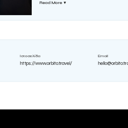
Read More
▼
Ιστοσελίδα
Email
https://www.orbito.travel/
hello@orbito.tr