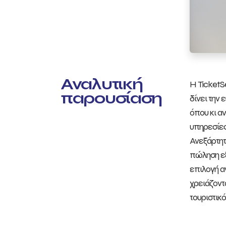
Αναλυτική
Η TicketS
παρουσίαση
δίνει την
όπου κι α
υπηρεσίες 
Ανεξάρτητ
πώληση εξ
επιλογή α
χρειάζοντ
τουριστικ