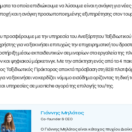
ματα τα οποία επιδιώκουμε να λύσουμε είναι η ανάγκη για νέες
ποχή και η ανάγκη προσωποποιημένης εξυπηρέτησης στον τουρι
υ προσφέρουμε με την υπηρεσία του Ανεξάρτητου Ταξιδιωτικού
ρήστης για να ξεκινήσει επιτυχώς την επιχειρηματική του δραστη
στήριξη μέσω εκπαιδευτικών σεμιναρίων στα εργαλεία της πλα
και ψηφιακού μάρκετινγκ. Με την απόκτηση ενός από τα 4 π
ος Ταξιδιωτικός Πράκτορας αποκτά πρόσβαση στη B2B πλατφόρμα
για να ξεκινήσει να κερδίζει νόμιμο εισόδημα ορίζοντας τη δικ
και υπηρεσίες σε μια niche αγορά της επιλογής του/της.
Γιάννης Μηλάτος
Co-founder & CEO
Ο Γιάννης Μηλάτος είναι κάτοχος πτυχίου Διοί