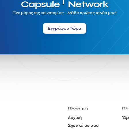
T
Capsule
Network
Γίνε μέρος της καινοτομίας – Μάθε πρώτος τα νέα μας!
Εγγράψου Τώρα
Πλοήγηση
Πλ
Αρχική
Όρ
Σχετικά με μας