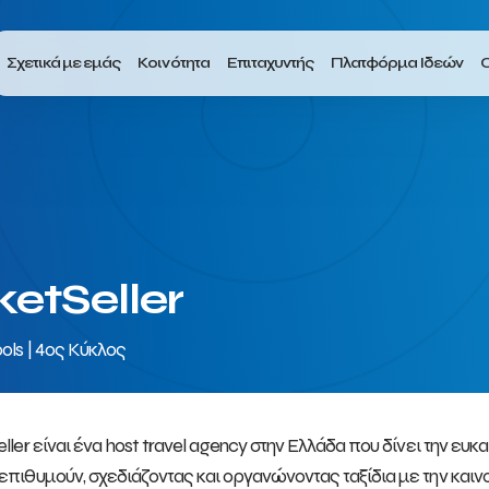
Σχετικά με εμάς
Κοινότητα
Επιταχυντής
Πλατφόρμα Ιδεών
Ο
ketSeller
ols | 4ος Κύκλος
eller είναι ένα host travel agency στην Ελλάδα που δίνει την ε
επιθυμούν, σχεδιάζοντας και οργανώνοντας ταξίδια με την καιν