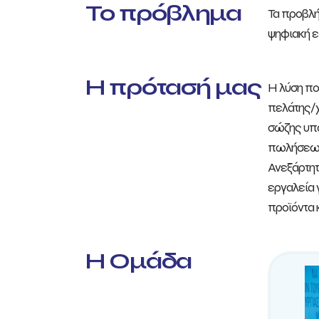
Το πρόβλημα
Τα προβλή
ψηφιακή ε
Η πρότασή μας
Η λύση πο
πελάτης/χ
σώζης υπο
πωλήσεων 
Ανεξάρτητ
εργαλεία 
προϊόντα 
Η Ομάδα