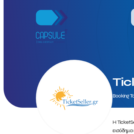
Tic
Booking To
Η TicketS
εισόδημα 