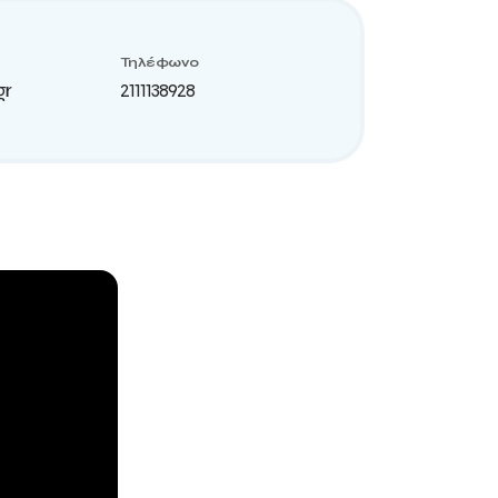
Τηλέφωνο
gr
2111138928