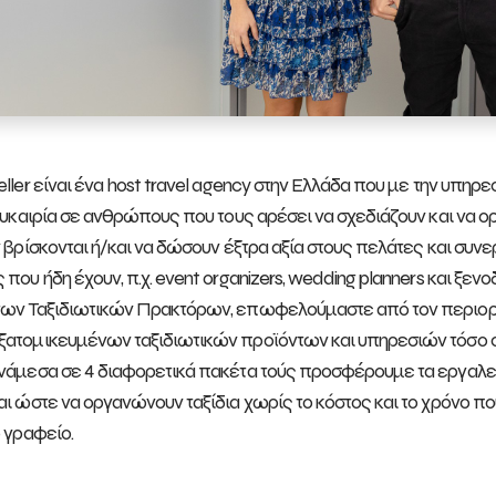
eller είναι ένα host travel agency στην Ελλάδα που με την υπηρ
 ευκαιρία σε ανθρώπους που τους αρέσει να σχεδιάζουν και να 
ν βρίσκονται ή/και να δώσουν έξτρα αξία στους πελάτες και συν
που ήδη έχουν, π.χ. event organizers, wedding planners και ξεν
ων Ταξιδιωτικών Πρακτόρων, επωφελούμαστε από τον περιορι
ατομικευμένων ταξιδιωτικών προϊόντων και υπηρεσιών τόσο στ
νάμεσα σε 4 διαφορετικά πακέτα τούς προσφέρουμε τα εργαλεία
αι ώστε να οργανώνουν ταξίδια χωρίς το κόστος και το χρόνο που
ό γραφείο.