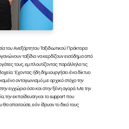
εσία του Ανεξάρτητου Ταξιδιωτικού Πράκτορα
οργανώνουν ταξίδια να κερδίζουν εισόδημα από
εργάτες τους, εμπλουτίζοντας παράλληλα τις
οδοχεία. Έχοντας ήδη δημιουργήσει ένα δίκτυο
σμένο ανταγωνισμό με αρχικό στόχο την
ην εγχώρια όσο και στην ξένη αγορά. Με την
, την εκπαίδευση και το support που
 θα απαιτούσε, εάν ίδρυαν το δικό τους