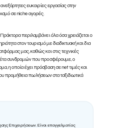
 ανεξάρτητες ευκαιρίες εργασίας στην
σμό σε niche αγορές.
 Πράκτορα περιλαμβάνει όλα όσα χρειάζεται ο
ριότητα στον τουρισμό με διαδικτυακή και δια
τφόρμας μας, καθώς και στις τεχνικές
ακέτα συνδρομών που προσφέρουμε, ο
, η οποία έχει πρόσβαση σε net τιμές και
ή του προμήθεια πωλήσεων στα ταξιδιωτικά
κησης Επιχειρήσεων. Είναι επαγγελματίας