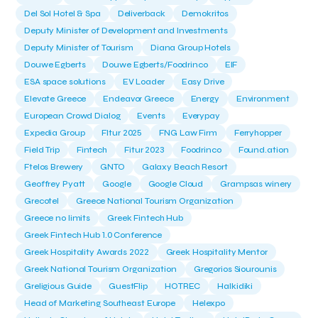
Del Sol Hotel & Spa
Deliverback
Demokritos
Deputy Minister of Development and Investments
Deputy Minister of Tourism
Diana Group Hotels
Douwe Egberts
Douwe Egberts/Foodrinco
EIF
ESA space solutions
EV Loader
Easy Drive
Elevate Greece
Endeavor Greece
Energy
Environment
European Crowd Dialog
Events
Everypay
Expedia Group
FItur 2025
FNG Law Firm
Ferryhopper
Field Trip
Fintech
Fitur 2023
Foodrinco
Found.ation
Ftelos Brewery
GNTO
Galaxy Beach Resort
Geoffrey Pyatt
Google
Google Cloud
Grampsas winery
Grecotel
Greece National Tourism Organization
Greece no limits
Greek Fintech Hub
Greek Fintech Hub 1.0 Conference
Greek Hospitality Awards 2022
Greek Hospitality Mentor
Greek National Tourism Organization
Gregorios Siourounis
Greligious Guide
GuestFlip
HOTREC
Halkidiki
Head of Marketing Southeast Europe
Helexpo