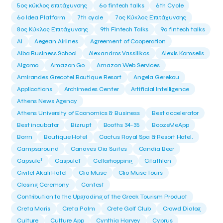
5ος κύκλος επιτάχυνσης
6o fintech talks
6th Cycle
6ο Idea Platform
7th cycle
7ος Κύκλος Επιτάχυνσης
8ος Κύκλος Επιτάχυνσης
9th Fintech Talks
9ο fintech talks
AI
Aegean Airlines
Agreement of Cooperation
Alba Business School
Alexandros Vassilikos
Alexis Komselis
Algomo
Amazon Go
Amazon Web Services
Amirandes Grecotel Boutique Resort
Angela Gerekou
Applications
Archimedes Center
Artificial Intelligence
Athens News Agency
Athens University of Economics & Business
Best accelerator
Best incubator
Bizrupt
Booths 34-35
BoozeMeApp
Borrn
Boutique Hotel
Cactus Royal Spa & Resort Hotel.
Campsaround
Canaves Oia Suites
Candia Beer
T
Capsule
CaspuleT
Cellarhopping
Citathlon
Civitel Akali Hotel
Clio Muse
Clio Muse Tours
Closing Ceremony
Contest
Contribution to the Upgrading of the Greek Tourism Product
Creta Maris
Creta Palm
Crete Golf Club
Crowd Dialog
Culture
Culture App
Cynthia Harvey
Cyprus