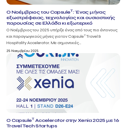
T
Ο Νοέμβριος του Capsule
: Ένας μήνας
εξωστρέφειας, τεχνολογίας και ουσιαστικής
παρουσίας σε Ελλάδα κι εξωτερικό
Ο Νοέμβριος του 2025 υπήρξε ένας από τους πιο έντονους
T
και παραγωγικούς μήνες για τον Capsule
Travel &
Hospitality Accelerator. Με σημαντικές...
25 Νοεμβρίου 2025
T
Ο Capsule
Accelerator στην Xenia 2025 με 16
Travel Tech Startups