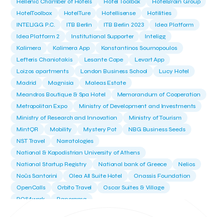
Hellenic Chamber of Hotels
Hotel Toolbox
HotelBrain Group
HotelToolbox
HotelTure
Hotellisense
Hotilities
INTELIGG P.C.
ITB Berlin
ITB Berlin 2023
Idea Platform
Idea Platform 2
Institutional Supporter
Inteligg
Kalimera
Kalimera App
Konstantinos Sournopoulos
Lefteris Chaniotakis
Lesante Cape
Levart App
Loizos apartments
London Business School
Lucy Hotel
Madrid
Magnisia
Maleas Estate
Meandros Boutique & Spa Hotel
Memorandum of Cooperation
Metropolitan Expo
Ministry of Development and Investments
Ministry of Research and Innovation
Ministry of Tourism
MintQR
Mobility
Mystery Pot
NBG Business Seeds
NST Travel
Narratologies
National & Kapodistrian University of Athens
National Startup Registry
National bank of Greece
Nelios
Noūs Santorini
Olea All Suite Hotel
Onassis Foundation
OpenCalls
Orbito Travel
Oscar Suites & Village
POS4work
Panorama
Panorama of Entrepreneurship and Career development