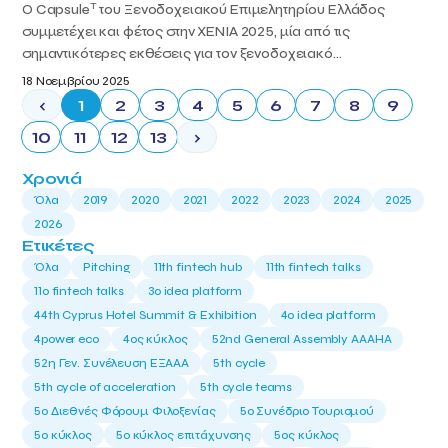
T
Ο Capsule
του Ξενοδοχειακού Επιμελητηρίου Ελλάδος
συμμετέχει και φέτος στην XENIA 2025, μία από τις
σημαντικότερες εκθέσεις για τον ξενοδοχειακό...
18 Νοεμβρίου 2025
‹
1
2
3
4
5
6
7
8
9
10
11
12
13
›
Χρονιά
Όλα
2019
2020
2021
2022
2023
2024
2025
2026
Ετικέτες
Όλα
Pitching
11th fintech hub
11th fintech talks
11ο fintech talks
3o idea platform
44th Cyprus Hotel Summit & Exhibition
4o idea platform
4power eco
4ος κύκλος
52nd General Assembly AAAHA
52η Γεν. Συνέλευση ΕΞΑΑΑ
5th cycle
5th cycle of acceleration
5th cycle teams
5ο Διεθνές Φόρουμ Φιλοξενίας
5ο Συνέδριο Τουρισμού
5ο κύκλος
5ο κύκλος επιτάχυνσης
5ος κύκλος