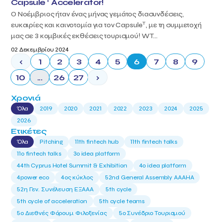
T
Capsule
Accelerator!
Ο Νοέμβριος ήταν ένας μήνας γεμάτος διασυνδέσεις,
T
ευκαιρίες και καινοτομία για τον Capsule
, με τη συμμετοχή
μας σε 3 κομβικές εκθέσεις τουρισμού! WT...
02 Δεκεμβρίου 2024
‹
1
2
3
4
5
6
7
8
9
10
...
26
27
›
Χρονιά
Όλα
2019
2020
2021
2022
2023
2024
2025
2026
Ετικέτες
Όλα
Pitching
11th fintech hub
11th fintech talks
11ο fintech talks
3o idea platform
44th Cyprus Hotel Summit & Exhibition
4o idea platform
4power eco
4ος κύκλος
52nd General Assembly AAAHA
52η Γεν. Συνέλευση ΕΞΑΑΑ
5th cycle
5th cycle of acceleration
5th cycle teams
5ο Διεθνές Φόρουμ Φιλοξενίας
5ο Συνέδριο Τουρισμού