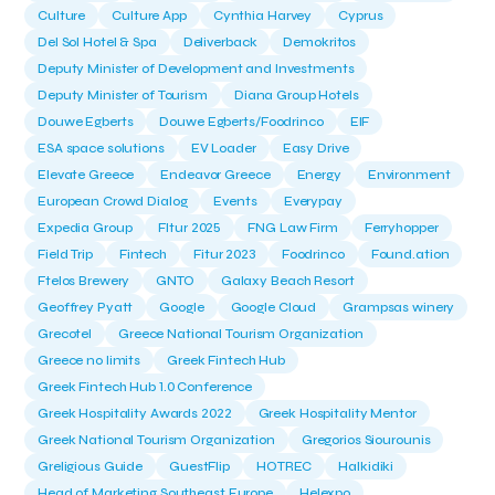
Culture
Culture App
Cynthia Harvey
Cyprus
Del Sol Hotel & Spa
Deliverback
Demokritos
Deputy Minister of Development and Investments
Deputy Minister of Tourism
Diana Group Hotels
Douwe Egberts
Douwe Egberts/Foodrinco
EIF
ESA space solutions
EV Loader
Easy Drive
Elevate Greece
Endeavor Greece
Energy
Environment
European Crowd Dialog
Events
Everypay
Expedia Group
FItur 2025
FNG Law Firm
Ferryhopper
Field Trip
Fintech
Fitur 2023
Foodrinco
Found.ation
Ftelos Brewery
GNTO
Galaxy Beach Resort
Geoffrey Pyatt
Google
Google Cloud
Grampsas winery
Grecotel
Greece National Tourism Organization
Greece no limits
Greek Fintech Hub
Greek Fintech Hub 1.0 Conference
Greek Hospitality Awards 2022
Greek Hospitality Mentor
Greek National Tourism Organization
Gregorios Siourounis
Greligious Guide
GuestFlip
HOTREC
Halkidiki
Head of Marketing Southeast Europe
Helexpo