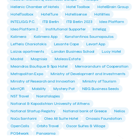
Hellenic Chamber of Hotels
Hotel Toolbox
HotelBrain Group
HotelToolbox
HotelTure
Hotellisense
Hotilities
INTELIGG P.C.
ITB Berlin
ITB Berlin 2023
Idea Platform
Idea Platform 2
Institutional Supporter
Inteligg
Kalimera
Kalimera App
Konstantinos Sournopoulos
Lefteris Chaniotakis
Lesante Cape
Levart App
Loizos apartments
London Business School
Lucy Hotel
Madrid
Magnisia
Maleas Estate
Meandros Boutique & Spa Hotel
Memorandum of Cooperation
Metropolitan Expo
Ministry of Development and Investments
Ministry of Research and Innovation
Ministry of Tourism
MintQR
Mobility
Mystery Pot
NBG Business Seeds
NST Travel
Narratologies
National & Kapodistrian University of Athens
National Startup Registry
National bank of Greece
Nelios
Noūs Santorini
Olea All Suite Hotel
Onassis Foundation
OpenCalls
Orbito Travel
Oscar Suites & Village
POS4work
Panorama