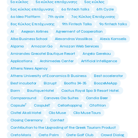
5ο κύκλος
5ο κύκλος επιτάχυνσης
5ος κύκλος
5ος κύκλος επιτάχυνσης
6o fintech talks
6th Cycle
6ο Idea Platform
7th cycle
7ος Κύκλος Επιτάχυνσης
8ος Κύκλος Επιτάχυνσης
9th Fintech Talks
9ο fintech talks
AI
Aegean Airlines
Agreement of Cooperation
Alba Business School
Alexandros Vassilikos
Alexis Komselis
Algomo
Amazon Go
Amazon Web Services
Amirandes Grecotel Boutique Resort
Angela Gerekou
Applications
Archimedes Center
Artificial Intelligence
Athens News Agency
Athens University of Economics & Business
Best accelerator
Best incubator
Bizrupt
Booths 34-35
BoozeMeApp
Borrn
Boutique Hotel
Cactus Royal Spa & Resort Hotel.
Campsaround
Canaves Oia Suites
Candia Beer
T
Capsule
CaspuleT
Cellarhopping
Citathlon
Civitel Akali Hotel
Clio Muse
Clio Muse Tours
Closing Ceremony
Contest
Contribution to the Upgrading of the Greek Tourism Product
Creta Maris
Creta Palm
Crete Golf Club
Crowd Dialog