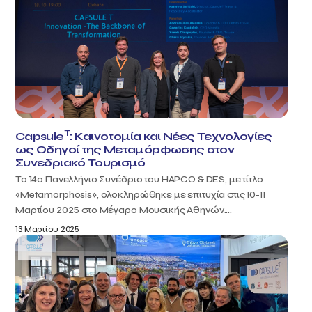
T
Capsule
: Καινοτομία και Νέες Τεχνολογίες
ως Οδηγοί της Μεταμόρφωσης στον
Συνεδριακό Τουρισμό
Το 14ο Πανελλήνιο Συνέδριο του HAPCO & DES, με τίτλο
«Metamorphosis», ολοκληρώθηκε με επιτυχία στις 10-11
Μαρτίου 2025 στο Μέγαρο Μουσικής Αθηνών....
13 Μαρτίου 2025