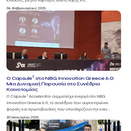
Ελλάδος, με μια λαμπερή τελετή λήξης κα...
06 Φεβρουαρίους 2025
T
Ο Capsule
στο NBG Innovation Greece 6.0:
Μια Δυναμική Παρουσία στο Συνέδριο
Καινοτομίας
T
Ο Capsule
Accelerator συμμετείχε ενεργά στο NBG
Innovation Greece 6.0, το συνέδριο που συγκεντρώνει
φορείς και πρωτοβουλίες που υποστηρίζουν την καιν...
30 Ιανουαρίου 2025