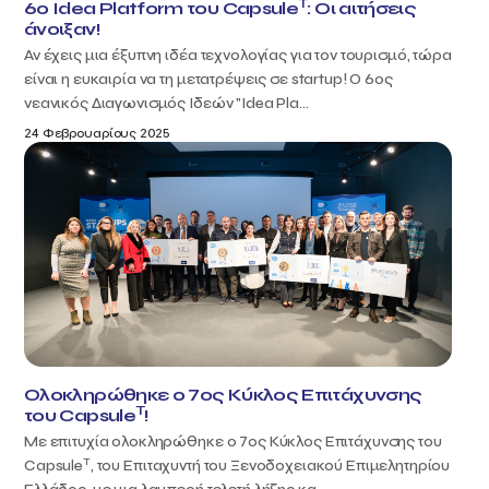
T
6ο Idea Platform του Capsule
: Οι αιτήσεις
άνοιξαν!
Αν έχεις μια έξυπνη ιδέα τεχνολογίας για τον τουρισμό, τώρα
είναι η ευκαιρία να τη μετατρέψεις σε startup! Ο 6ος
νεανικός Διαγωνισμός Ιδεών "Idea Pla...
24 Φεβρουαρίους 2025
Ολοκληρώθηκε ο 7ος Κύκλος Επιτάχυνσης
T
του Capsule
!
Με επιτυχία ολοκληρώθηκε ο 7ος Κύκλος Επιτάχυνσης του
T
Capsule
, του Επιταχυντή του Ξενοδοχειακού Επιμελητηρίου