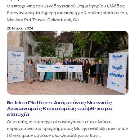
Ο επιταχυντής του Ξενοδοχειακού Επιμελητηρίου Ελλάδος,
διοργάνωσε μία 3ήμερη επίσκεψη με 9 από τις startups του,
Mystery Pot, Travelr, Deliverback, Ce...
20 Μαΐου 2024
5o Idea Platform: Ακόμα ένας Νεανικός
Διαγωνισμός Καινοτομίας στέφθηκε με
επιτυχία
Οι νικητές, οι στρατηγικοί συνεργάτες και το πλούσιο
περιεχόμενο του προγράμματος Με την ανάδειξη των τριών
(3) νικητριών ομάδων ολοκληρώθηκε το 5ος ...