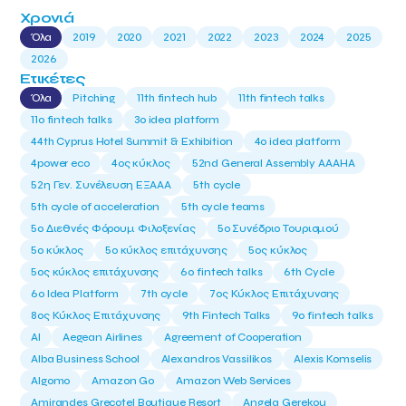
Χρονιά
Όλα
2019
2020
2021
2022
2023
2024
2025
2026
Ετικέτες
Όλα
Pitching
11th fintech hub
11th fintech talks
11ο fintech talks
3o idea platform
44th Cyprus Hotel Summit & Exhibition
4o idea platform
4power eco
4ος κύκλος
52nd General Assembly AAAHA
52η Γεν. Συνέλευση ΕΞΑΑΑ
5th cycle
5th cycle of acceleration
5th cycle teams
5ο Διεθνές Φόρουμ Φιλοξενίας
5ο Συνέδριο Τουρισμού
5ο κύκλος
5ο κύκλος επιτάχυνσης
5ος κύκλος
5ος κύκλος επιτάχυνσης
6o fintech talks
6th Cycle
6ο Idea Platform
7th cycle
7ος Κύκλος Επιτάχυνσης
8ος Κύκλος Επιτάχυνσης
9th Fintech Talks
9ο fintech talks
AI
Aegean Airlines
Agreement of Cooperation
Alba Business School
Alexandros Vassilikos
Alexis Komselis
Algomo
Amazon Go
Amazon Web Services
Amirandes Grecotel Boutique Resort
Angela Gerekou