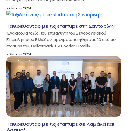
Επιταχυντή του Ξενοδοχειακού Επιμελητη...
27 Μαΐου 2024
Ταξιδεύοντας με τις startups στη Σαντορίνη!
Ένα ακόμα ταξίδι του επιταχυντή του Ξενοδοχειακού
Επιμελητηρίου Ελλάδος, πραγματοποιήθηκε με 10 από τις
startups του, Deliverback, EV Loader, Hotellis...
20 Μαΐου 2024
Ταξιδεύοντας με τις startups σε Καβάλα και
Δράμα!