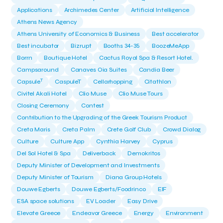
Applications
Archimedes Center
Artificial Intelligence
Athens News Agency
Athens University of Economics & Business
Best accelerator
Best incubator
Bizrupt
Booths 34-35
BoozeMeApp
Borrn
Boutique Hotel
Cactus Royal Spa & Resort Hotel.
Campsaround
Canaves Oia Suites
Candia Beer
T
Capsule
CaspuleT
Cellarhopping
Citathlon
Civitel Akali Hotel
Clio Muse
Clio Muse Tours
Closing Ceremony
Contest
Contribution to the Upgrading of the Greek Tourism Product
Creta Maris
Creta Palm
Crete Golf Club
Crowd Dialog
Culture
Culture App
Cynthia Harvey
Cyprus
Del Sol Hotel & Spa
Deliverback
Demokritos
Deputy Minister of Development and Investments
Deputy Minister of Tourism
Diana Group Hotels
Douwe Egberts
Douwe Egberts/Foodrinco
EIF
ESA space solutions
EV Loader
Easy Drive
Elevate Greece
Endeavor Greece
Energy
Environment