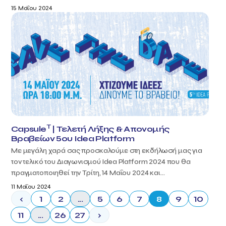
15 Μαΐου 2024
T
Capsule
| Τελετή Λήξης & Απονομής
Βραβείων 5ου Idea Platform
Με μεγάλη χαρά σας προσκαλούμε στη εκδήλωσή μας για
τον τελικό του Διαγωνισμού Idea Platform 2024 που θα
πραγματοποιηθεί την Τρίτη, 14 Μαΐου 2024 και...
11 Μαΐου 2024
‹
1
2
...
5
6
7
8
9
10
11
...
26
27
›