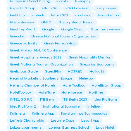
European Crowd Dialog
Events
Everypay
Expedia Group
FItur 2025
FNG Law Firm
Ferryhopper
Field Trip
Fintech
Fitur 2023
Foodrinco
Found.ation
Ftelos Brewery
GNTO
Galaxy Beach Resort
Geoffrey Pyatt
Google
Google Cloud
Grampsas winery
Grecotel
Greece National Tourism Organization
Greece no limits
Greek Fintech Hub
Greek Fintech Hub 1.0 Conference
Greek Hospitality Awards 2022
Greek Hospitality Mentor
Greek National Tourism Organization
Gregorios Siourounis
Greligious Guide
GuestFlip
HOTREC
Halkidiki
Head of Marketing Southeast Europe
Helexpo
Hellenic Chamber of Hotels
Hotel Toolbox
HotelBrain Group
HotelToolbox
HotelTure
Hotellisense
Hotilities
INTELIGG P.C.
ITB Berlin
ITB Berlin 2023
Idea Platform
Idea Platform 2
Institutional Supporter
Inteligg
Kalimera
Kalimera App
Konstantinos Sournopoulos
Lefteris Chaniotakis
Lesante Cape
Levart App
Loizos apartments
London Business School
Lucy Hotel