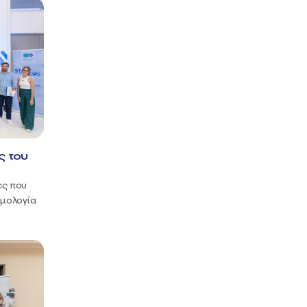
ς του
ες που
θμολογία