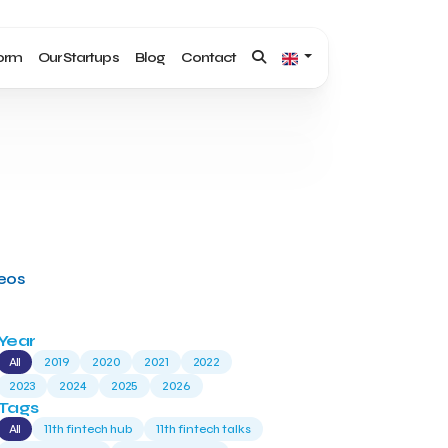
form
Our Startups
Blog
Contact
deos
Year
All
2019
2020
2021
2022
2023
2024
2025
2026
Tags
All
11th fintech hub
11th fintech talks