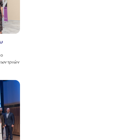
υ
ιο
των τριών