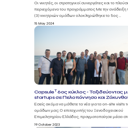
Οι νικητές, οι στρατηγικοί συνεργάτες και το πλούσ
περιεχόμενο του προγράμματος Με την ανάδειξη 
(3) νικητριών ομάδων ολοκληρώθηκε το 5ος ...
15 May 2024
T
Capsule
6ος κύκλος - Ταξιδεύοντας με
startups σε Πελοπόννησο και Ζάκυνθο
Εσείς ακόμα να μάθετε τα νέα για τα on-site visits 
ομάδων μας; Ο επιταχυντής του Ξενοδοχειακού
Επιμελητηρίου Ελλάδος, πραγματοποίησε μέσα στο
19 October 2023