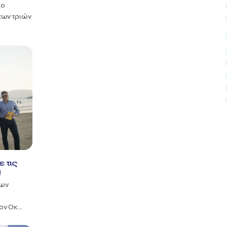
ιο
των τριών
 τις
!
των
ν Οκ...