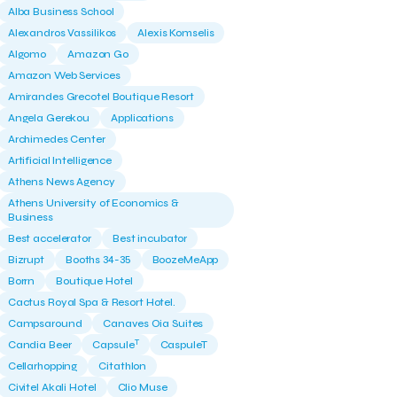
Alba Business School
Alexandros Vassilikos
Alexis Komselis
Algomo
Amazon Go
Amazon Web Services
Amirandes Grecotel Boutique Resort
Angela Gerekou
Applications
Archimedes Center
Artificial Intelligence
Athens News Agency
Athens University of Economics &
Business
Best accelerator
Best incubator
Bizrupt
Booths 34-35
BoozeMeApp
Borrn
Boutique Hotel
Cactus Royal Spa & Resort Hotel.
Campsaround
Canaves Oia Suites
T
Candia Beer
Capsule
CaspuleT
Cellarhopping
Citathlon
Civitel Akali Hotel
Clio Muse