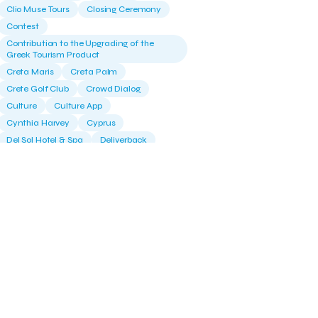
Clio Muse Tours
Closing Ceremony
Contest
Contribution to the Upgrading of the
Greek Tourism Product
Creta Maris
Creta Palm
Crete Golf Club
Crowd Dialog
Culture
Culture App
Cynthia Harvey
Cyprus
Del Sol Hotel & Spa
Deliverback
Demokritos
Deputy Minister of Development and
Investments
Deputy Minister of Tourism
Diana Group Hotels
Douwe Egberts
Douwe Egberts/Foodrinco
EIF
ESA space solutions
EV Loader
Easy Drive
Elevate Greece
Endeavor Greece
Energy
Environment
European Crowd Dialog