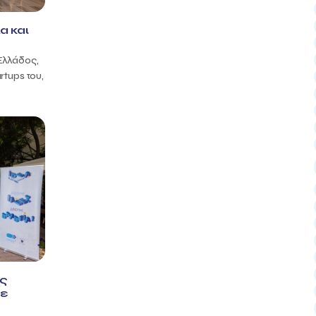
α και
Ελλάδος,
rtups του,
ός
με