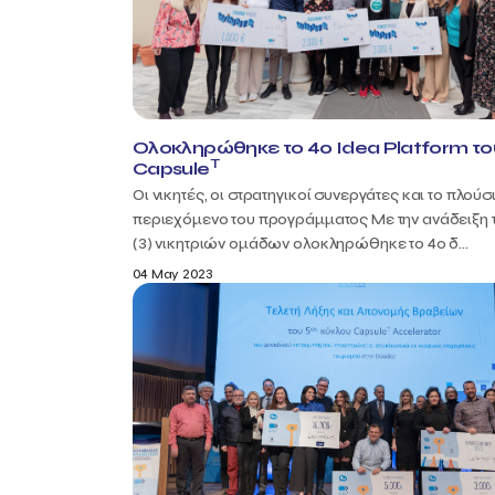
Ολοκληρώθηκε το 4ο Idea Platform το
T
Capsule
Οι νικητές, οι στρατηγικοί συνεργάτες και το πλούσ
περιεχόμενο του προγράμματος Με την ανάδειξη 
(3) νικητριών ομάδων ολοκληρώθηκε το 4ο δ...
04 May 2023