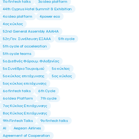
11ο fintech talks
3o idea platform
44th Cyprus Hotel Summit & Exhibition
4o idea platform
4power eco
4ος κύκλος
52nd General Assembly AAAHA
52η Γεν. Συνέλευση ΕΞΑΑΑ
5th cycle
5th cycle of acceleration
5th cycle teams
5ο Διεθνές Φόρουμ Φιλοξενίας
5ο Συνέδριο Τουρισμού
5ο κύκλος
5ο κύκλος επιτάχυνσης
5ος κύκλος
5ος κύκλος επιτάχυνσης
6o fintech talks
6th Cycle
6ο Idea Platform
7th cycle
7ος Κύκλος Επιτάχυνσης
8ος Κύκλος Επιτάχυνσης
9th Fintech Talks
9ο fintech talks
AI
Aegean Airlines
Agreement of Cooperation