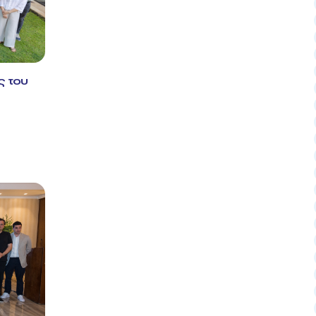
ς του
&