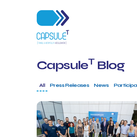
T
Capsule
Blog
All
Press Releases
News
Participa