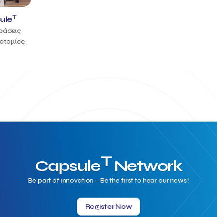
T
ule
δράσεις
οτομίες,
T
Capsule
Network
Be part of innovation – Be the first to hear our news!
Register Now