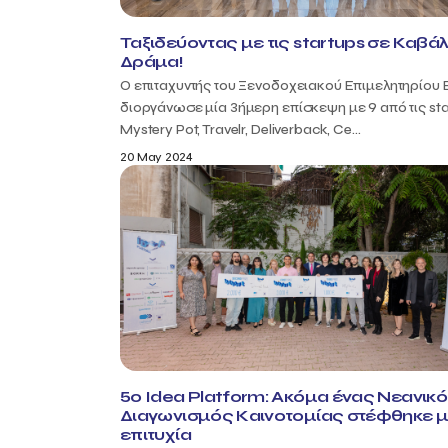
Ταξιδεύοντας με τις startups σε Καβάλ
Δράμα!
Ο επιταχυντής του Ξενοδοχειακού Επιμελητηρίου 
διοργάνωσε μία 3ήμερη επίσκεψη με 9 από τις sta
Mystery Pot, Travelr, Deliverback, Ce...
20 May 2024
5o Idea Platform: Ακόμα ένας Νεανικ
Διαγωνισμός Καινοτομίας στέφθηκε 
επιτυχία