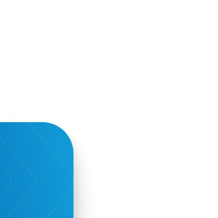
Narratologies
National & Kapodistrian University of
Athens
National Startup Registry
National bank of Greece
Nelios
Noūs Santorini
Olea All Suite Hotel
Onassis Foundation
OpenCalls
Orbito Travel
Oscar Suites & Village
POS4work
Panorama
Panorama of Entrepreneurship and
Career development
Pavilion 13 - Stand C7
Pavilion 13 - Stand C7
Peny Rizou
Philoxenia 2021
Philoxenia 2022
Pitch
Pitching
Press Release
Primehost
Programize
PwC Greece
Regional Growth Conference 2023
Reveffect
SESA 2022
SMEs
Sammy
Sani ikos