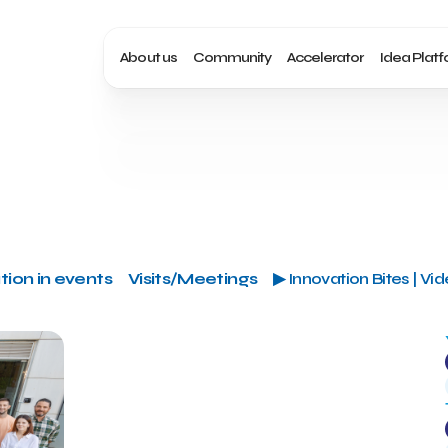
About us
Community
Accelerator
Idea Plat
tion in events
Visits/Meetings
▶ Innovation Bites | Vi