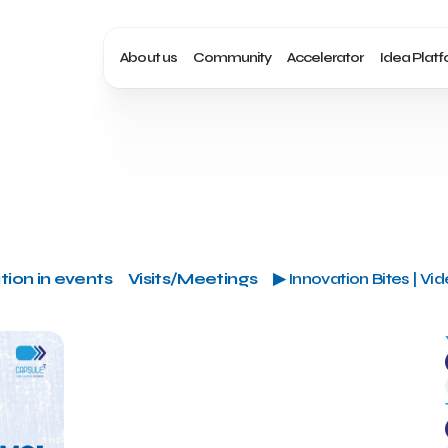
About us
Community
Accelerator
Idea Plat
tion in events
Visits/Meetings
▶ Innovation Bites | Vi