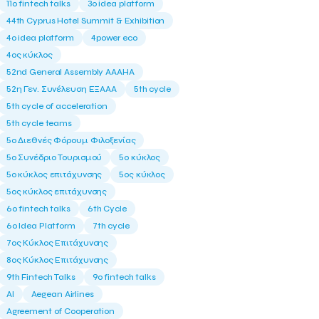
11ο fintech talks
3o idea platform
44th Cyprus Hotel Summit & Exhibition
4o idea platform
4power eco
4ος κύκλος
52nd General Assembly AAAHA
52η Γεν. Συνέλευση ΕΞΑΑΑ
5th cycle
5th cycle of acceleration
5th cycle teams
5ο Διεθνές Φόρουμ Φιλοξενίας
5ο Συνέδριο Τουρισμού
5ο κύκλος
5ο κύκλος επιτάχυνσης
5ος κύκλος
5ος κύκλος επιτάχυνσης
6o fintech talks
6th Cycle
6ο Idea Platform
7th cycle
7ος Κύκλος Επιτάχυνσης
8ος Κύκλος Επιτάχυνσης
9th Fintech Talks
9ο fintech talks
AI
Aegean Airlines
Agreement of Cooperation