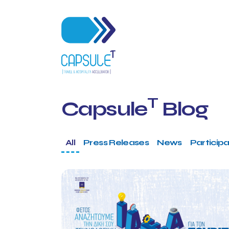
T
Capsule
Blog
All
Press Releases
News
Participa