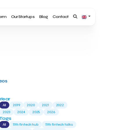
form
Our Startups
Blog
Contact
deos
Year
All
2019
2020
2021
2022
2023
2024
2025
2026
Tags
All
11th fintech hub
11th fintech talks