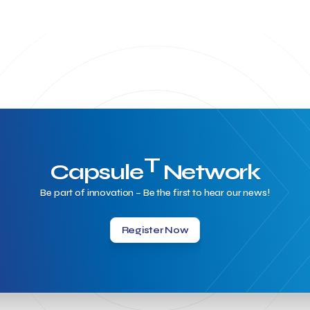
T
Capsule
Network
Be part of innovation – Be the first to hear our news!
Register Now