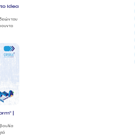
στο Idea
ιδεών του
φουν το
orm” |
οβουλία
ητά