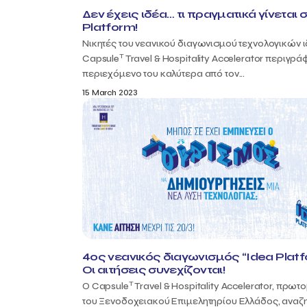
Δεν έχεις ιδέα… τι πραγματικά γίνεται 
Platform!
Νικητές του νεανικού διαγωνισμού τεχνολογικών 
T
Capsule
Travel & Hospitality Accelerator περιγρά
περιεχόμενο του καλύτερα από τον...
15 March 2023
4oς νεανικός διαγωνισμός “Idea Platf
Οι αιτήσεις συνεχίζονται!
T
Ο Capsule
Travel & Hospitality Accelerator, πρωτ
του Ξενοδοχειακού Επιμελητηρίου Ελλάδος, αναζ