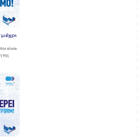
 μέχρι
tor είναι
η της