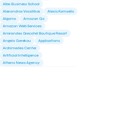
Alba Business School
Alexandros Vassilikos
Alexis Komselis
Algomo
Amazon Go
Amazon Web Services
Amirandes Grecotel Boutique Resort
Angela Gerekou
Applications
Archimedes Center
Artificial Intelligence
Athens News Agency
Athens University of Economics &
Business
Best accelerator
Best incubator
Bizrupt
Booths 34-35
BoozeMeApp
Borrn
Boutique Hotel
Cactus Royal Spa & Resort Hotel.
Campsaround
Canaves Oia Suites
T
Candia Beer
Capsule
CaspuleT
Cellarhopping
Citathlon
Civitel Akali Hotel
Clio Muse