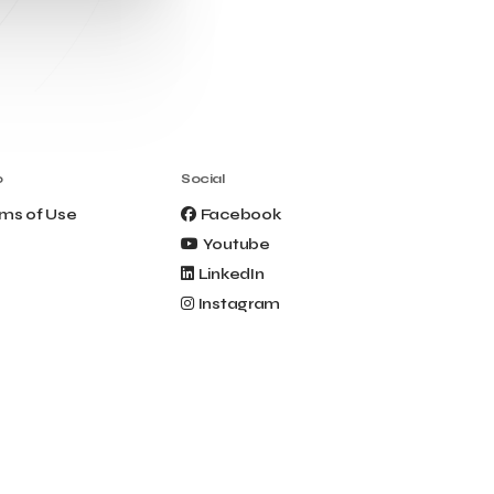
Events
Everypay
Expedia Group
FItur 2025
FNG Law Firm
Ferryhopper
Field Trip
Fintech
Fitur 2023
Foodrinco
Found.ation
Ftelos Brewery
GNTO
Galaxy Beach Resort
Geoffrey Pyatt
Google
Google Cloud
o
Social
Grampsas winery
Grecotel
ms of Use
Facebook
Greece National Tourism Organization
Youtube
Greece no limits
Greek Fintech Hub
Greek Fintech Hub 1.0 Conference
LinkedIn
Greek Hospitality Awards 2022
Instagram
Greek Hospitality Mentor
Greek National Tourism Organization
Gregorios Siourounis
Greligious Guide
GuestFlip
HOTREC
Halkidiki
Head of Marketing Southeast Europe
Helexpo
Hellenic Chamber of Hotels
Hotel Toolbox
HotelBrain Group