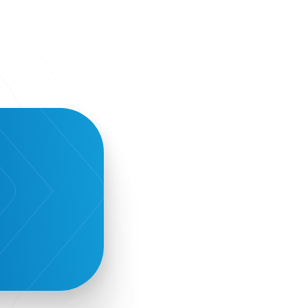
Clio Muse Tours
Closing Ceremony
Contest
Contribution to the Upgrading of the
Greek Tourism Product
Creta Maris
Creta Palm
Crete Golf Club
Crowd Dialog
Culture
Culture App
Cynthia Harvey
Cyprus
Del Sol Hotel & Spa
Deliverback
Demokritos
Deputy Minister of Development and
Investments
Deputy Minister of Tourism
Diana Group Hotels
Douwe Egberts
Douwe Egberts/Foodrinco
EIF
ESA space solutions
EV Loader
Easy Drive
Elevate Greece
Endeavor Greece
Energy
Environment
European Crowd Dialog