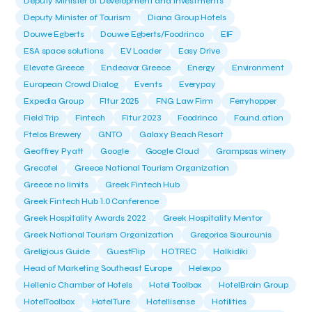
Deputy Minister of Development and Investments
Deputy Minister of Tourism
Diana Group Hotels
Douwe Egberts
Douwe Egberts/Foodrinco
EIF
ESA space solutions
EV Loader
Easy Drive
Elevate Greece
Endeavor Greece
Energy
Environment
European Crowd Dialog
Events
Everypay
Expedia Group
FItur 2025
FNG Law Firm
Ferryhopper
Field Trip
Fintech
Fitur 2023
Foodrinco
Found.ation
Ftelos Brewery
GNTO
Galaxy Beach Resort
Geoffrey Pyatt
Google
Google Cloud
Grampsas winery
Grecotel
Greece National Tourism Organization
Greece no limits
Greek Fintech Hub
Greek Fintech Hub 1.0 Conference
Greek Hospitality Awards 2022
Greek Hospitality Mentor
Greek National Tourism Organization
Gregorios Siourounis
Greligious Guide
GuestFlip
HOTREC
Halkidiki
Head of Marketing Southeast Europe
Helexpo
Hellenic Chamber of Hotels
Hotel Toolbox
HotelBrain Group
HotelToolbox
HotelTure
Hotellisense
Hotilities