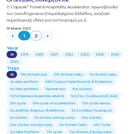
T
Ο Capsule
Travel & Hospitality Accelerator, πρωτοβουλία
του Ξενοδοχειακού Επιμελητηρίου Ελλάδος, αναζητά
τεχνολογικές ιδέες για τον τουρισμό με έ...
14 March 2023
‹
1
2
›
Year
All
2019
2020
2021
2022
2023
2024
2025
2026
Tags
All
11th fintech hub
11th fintech talks
11ο fintech talks
3o idea platform
44th Cyprus Hotel Summit & Exhibition
4o idea platform
4power eco
4ος κύκλος
52nd General Assembly AAAHA
52η Γεν. Συνέλευση ΕΞΑΑΑ
5th cycle
5th cycle of acceleration
5th cycle teams
5ο Διεθνές Φόρουμ Φιλοξενίας
5ο Συνέδριο Τουρισμού
5ο κύκλος
5ο κύκλος επιτάχυνσης
5ος κύκλος
5ος κύκλος επιτάχυνσης
6o fintech talks
6th Cycle
6ο Idea Platform
7th cycle
7ος Κύκλος Επιτάχυνσης