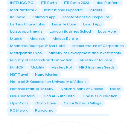
INTELIGG P.C.
ITB Berlin
ITB Berlin 2023
Idea Platform
Idea Platform 2
Institutional Supporter
Inteligg
Kalimera
Kalimera App
Konstantinos Sournopoulos
Lefteris Chaniotakis
Lesante Cape
Levart App
Loizos apartments
London Business School
Lucy Hotel
Madrid
Magnisia
Maleas Estate
Meandros Boutique & Spa Hotel
Memorandum of Cooperation
Metropolitan Expo
Ministry of Development and Investments
Ministry of Research and Innovation
Ministry of Tourism
MintQR
Mobility
Mystery Pot
NBG Business Seeds
NST Travel
Narratologies
National & Kapodistrian University of Athens
National Startup Registry
National bank of Greece
Nelios
Noūs Santorini
Olea All Suite Hotel
Onassis Foundation
OpenCalls
Orbito Travel
Oscar Suites & Village
POS4work
Panorama
Panorama of Entrepreneurship and Career development
Pavilion 13 - Stand C7
Pavilion 13 - Stand C7
Peny Rizou
Philoxenia 2021
Philoxenia 2022
Pitch
Pitching