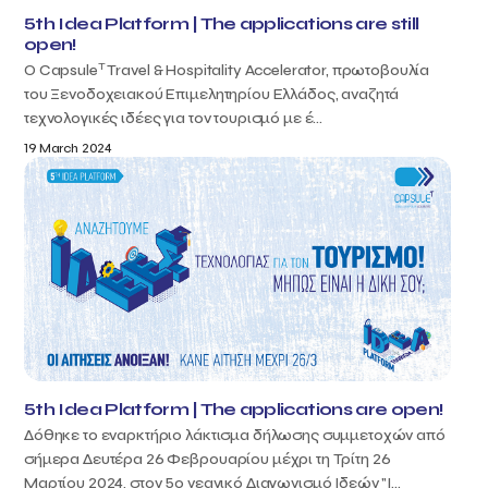
5th Idea Platform | The applications are still
open!
T
Ο Capsule
Travel & Hospitality Accelerator, πρωτοβουλία
του Ξενοδοχειακού Επιμελητηρίου Ελλάδος, αναζητά
τεχνολογικές ιδέες για τον τουρισμό με έ...
19 March 2024
5th Idea Platform | The applications are open!
Δόθηκε το εναρκτήριο λάκτισμα δήλωσης συμμετοχών από
σήμερα Δευτέρα 26 Φεβρουαρίου μέχρι τη Τρίτη 26
Μαρτίου 2024, στον 5ο νεανικό Διαγωνισμό Ιδεών "I...