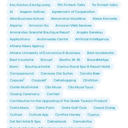
8ος Κύκλος Επιτάχυνσης
9th Fintech Talks
9ο fintech talks
AI
Aegean Airlines
Agreement of Cooperation
Alba Business School
Alexandros Vassilikos
Alexis Komselis
Algomo
Amazon Go
Amazon Web Services
Amirandes Grecotel Boutique Resort
Angela Gerekou
Applications
Archimedes Center
Artificial Intelligence
Athens News Agency
Athens University of Economics & Business
Best accelerator
Best incubator
Bizrupt
Booths 34-35
BoozeMeApp
Borrn
Boutique Hotel
Cactus Royal Spa & Resort Hotel.
Campsaround
Canaves Oia Suites
Candia Beer
T
Capsule
CaspuleT
Cellarhopping
Citathlon
Civitel Akali Hotel
Clio Muse
Clio Muse Tours
Closing Ceremony
Contest
Contribution to the Upgrading of the Greek Tourism Product
Creta Maris
Creta Palm
Crete Golf Club
Crowd Dialog
Culture
Culture App
Cynthia Harvey
Cyprus
Del Sol Hotel & Spa
Deliverback
Demokritos