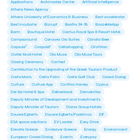
Applications
Archimedes Center
Artificial Intelligence
Athens News Agency
Athens University of Economics & Business
Best accelerator
Best incubator
Bizrupt
Booths 34-35
BoozeMeApp
Borrn
Boutique Hotel
Cactus Royal Spa & Resort Hotel.
Campsaround
Canaves Oia Suites
Candia Beer
T
Capsule
CaspuleT
Cellarhopping
Citathlon
Civitel Akali Hotel
Clio Muse
Clio Muse Tours
Closing Ceremony
Contest
Contribution to the Upgrading of the Greek Tourism Product
Creta Maris
Creta Palm
Crete Golf Club
Crowd Dialog
Culture
Culture App
Cynthia Harvey
Cyprus
Del Sol Hotel & Spa
Deliverback
Demokritos
Deputy Minister of Development and Investments
Deputy Minister of Tourism
Diana Group Hotels
Douwe Egberts
Douwe Egberts/Foodrinco
EIF
ESA space solutions
EV Loader
Easy Drive
Elevate Greece
Endeavor Greece
Energy
Environment
European Crowd Dialog
Events
Everypay