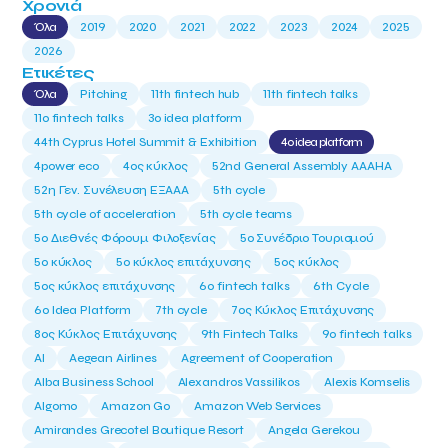
Χρονιά
Όλα
2019
2020
2021
2022
2023
2024
2025
2026
Ετικέτες
Όλα
Pitching
11th fintech hub
11th fintech talks
11ο fintech talks
3o idea platform
44th Cyprus Hotel Summit & Exhibition
4o idea platform
4power eco
4ος κύκλος
52nd General Assembly AAAHA
52η Γεν. Συνέλευση ΕΞΑΑΑ
5th cycle
5th cycle of acceleration
5th cycle teams
5ο Διεθνές Φόρουμ Φιλοξενίας
5ο Συνέδριο Τουρισμού
5ο κύκλος
5ο κύκλος επιτάχυνσης
5ος κύκλος
5ος κύκλος επιτάχυνσης
6o fintech talks
6th Cycle
6ο Idea Platform
7th cycle
7ος Κύκλος Επιτάχυνσης
8ος Κύκλος Επιτάχυνσης
9th Fintech Talks
9ο fintech talks
AI
Aegean Airlines
Agreement of Cooperation
Alba Business School
Alexandros Vassilikos
Alexis Komselis
Algomo
Amazon Go
Amazon Web Services
Amirandes Grecotel Boutique Resort
Angela Gerekou