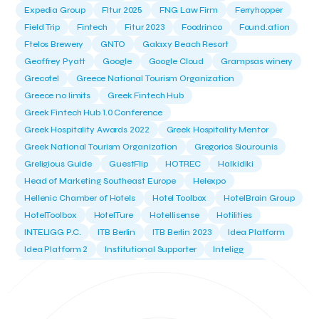
Expedia Group
FItur 2025
FNG Law Firm
Ferryhopper
Field Trip
Fintech
Fitur 2023
Foodrinco
Found.ation
Ftelos Brewery
GNTO
Galaxy Beach Resort
Geoffrey Pyatt
Google
Google Cloud
Grampsas winery
Grecotel
Greece National Tourism Organization
Greece no limits
Greek Fintech Hub
Greek Fintech Hub 1.0 Conference
Greek Hospitality Awards 2022
Greek Hospitality Mentor
Greek National Tourism Organization
Gregorios Siourounis
Greligious Guide
GuestFlip
HOTREC
Halkidiki
Head of Marketing Southeast Europe
Helexpo
Hellenic Chamber of Hotels
Hotel Toolbox
HotelBrain Group
HotelToolbox
HotelTure
Hotellisense
Hotilities
INTELIGG P.C.
ITB Berlin
ITB Berlin 2023
Idea Platform
Idea Platform 2
Institutional Supporter
Inteligg
Kalimera
Kalimera App
Konstantinos Sournopoulos
Lefteris Chaniotakis
Lesante Cape
Levart App
Loizos apartments
London Business School
Lucy Hotel
Madrid
Magnisia
Maleas Estate