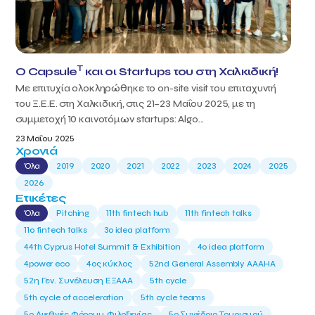
T
Ο Capsule
και οι Startups του στη Χαλκιδική!
Με επιτυχία ολοκληρώθηκε το on-site visit του επιταχυντή
του Ξ.Ε.Ε. στη Χαλκιδική, στις 21–23 Μαΐου 2025, με τη
συμμετοχή 10 καινοτόμων startups: Algo...
23 Μαΐου 2025
Χρονιά
Όλα
2019
2020
2021
2022
2023
2024
2025
2026
Ετικέτες
Όλα
Pitching
11th fintech hub
11th fintech talks
11ο fintech talks
3o idea platform
44th Cyprus Hotel Summit & Exhibition
4o idea platform
4power eco
4ος κύκλος
52nd General Assembly AAAHA
52η Γεν. Συνέλευση ΕΞΑΑΑ
5th cycle
5th cycle of acceleration
5th cycle teams
5ο Διεθνές Φόρουμ Φιλοξενίας
5ο Συνέδριο Τουρισμού