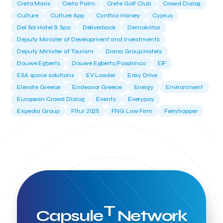
Creta Maris
Creta Palm
Crete Golf Club
Crowd Dialog
Culture
Culture App
Cynthia Harvey
Cyprus
Del Sol Hotel & Spa
Deliverback
Demokritos
Deputy Minister of Development and Investments
Deputy Minister of Tourism
Diana Group Hotels
Douwe Egberts
Douwe Egberts/Foodrinco
EIF
ESA space solutions
EV Loader
Easy Drive
Elevate Greece
Endeavor Greece
Energy
Environment
European Crowd Dialog
Events
Everypay
Expedia Group
FItur 2025
FNG Law Firm
Ferryhopper
Field Trip
Fintech
Fitur 2023
Foodrinco
Found.ation
Ftelos Brewery
GNTO
Galaxy Beach Resort
Geoffrey Pyatt
Google
Google Cloud
Grampsas winery
Grecotel
Greece National Tourism Organization
Greece no limits
Greek Fintech Hub
Greek Fintech Hub 1.0 Conference
Greek Hospitality Awards 2022
Greek Hospitality Mentor
T
Greek National Tourism Organization
Gregorios Siourounis
Capsule
Network
Greligious Guide
GuestFlip
HOTREC
Halkidiki