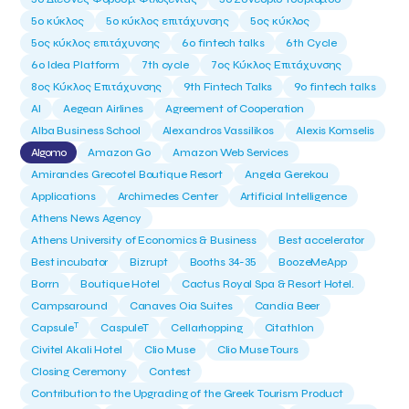
5ο κύκλος
5ο κύκλος επιτάχυνσης
5ος κύκλος
5ος κύκλος επιτάχυνσης
6o fintech talks
6th Cycle
6ο Idea Platform
7th cycle
7ος Κύκλος Επιτάχυνσης
8ος Κύκλος Επιτάχυνσης
9th Fintech Talks
9ο fintech talks
AI
Aegean Airlines
Agreement of Cooperation
Alba Business School
Alexandros Vassilikos
Alexis Komselis
Algomo
Amazon Go
Amazon Web Services
Amirandes Grecotel Boutique Resort
Angela Gerekou
Applications
Archimedes Center
Artificial Intelligence
Athens News Agency
Athens University of Economics & Business
Best accelerator
Best incubator
Bizrupt
Booths 34-35
BoozeMeApp
Borrn
Boutique Hotel
Cactus Royal Spa & Resort Hotel.
Campsaround
Canaves Oia Suites
Candia Beer
T
Capsule
CaspuleT
Cellarhopping
Citathlon
Civitel Akali Hotel
Clio Muse
Clio Muse Tours
Closing Ceremony
Contest
Contribution to the Upgrading of the Greek Tourism Product