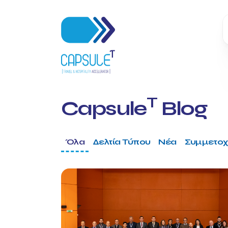
T
Capsule
Blog
Όλα
Δελτία Τύπου
Νέα
Συμμετοχ