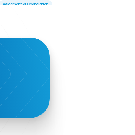
Agreement of Cooperation
Alba Business School
Alexandros Vassilikos
Alexis Komselis
Algomo
Amazon Go
Amazon Web Services
Amirandes Grecotel Boutique Resort
Angela Gerekou
Applications
Archimedes Center
Artificial Intelligence
Athens News Agency
Athens University of Economics &
Business
Best accelerator
Best incubator
Bizrupt
Booths 34-35
BoozeMeApp
Borrn
Boutique Hotel
Cactus Royal Spa & Resort Hotel.
Campsaround
Canaves Oia Suites
T
Candia Beer
Capsule
CaspuleT
Cellarhopping
Citathlon