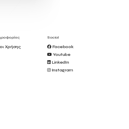
Civitel Akali Hotel
Clio Muse
Clio Muse Tours
Closing Ceremony
Contest
Contribution to the Upgrading of the
Greek Tourism Product
Creta Maris
Creta Palm
ηροφορίες
Social
Crete Golf Club
Crowd Dialog
οι Χρήσης
Facebook
Culture
Culture App
Youtube
Cynthia Harvey
Cyprus
LinkedIn
Del Sol Hotel & Spa
Deliverback
Instagram
Demokritos
Deputy Minister of Development and
Investments
Deputy Minister of Tourism
Diana Group Hotels
Douwe Egberts
Douwe Egberts/Foodrinco
EIF
ESA space solutions
EV Loader
Easy Drive
Elevate Greece
Endeavor Greece
Energy