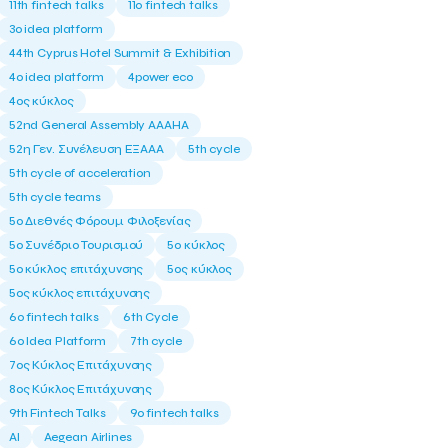
11th fintech talks
11ο fintech talks
3o idea platform
44th Cyprus Hotel Summit & Exhibition
4o idea platform
4power eco
4ος κύκλος
52nd General Assembly AAAHA
52η Γεν. Συνέλευση ΕΞΑΑΑ
5th cycle
5th cycle of acceleration
5th cycle teams
5ο Διεθνές Φόρουμ Φιλοξενίας
5ο Συνέδριο Τουρισμού
5ο κύκλος
5ο κύκλος επιτάχυνσης
5ος κύκλος
5ος κύκλος επιτάχυνσης
6o fintech talks
6th Cycle
6ο Idea Platform
7th cycle
7ος Κύκλος Επιτάχυνσης
8ος Κύκλος Επιτάχυνσης
9th Fintech Talks
9ο fintech talks
AI
Aegean Airlines