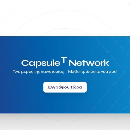
T
Capsule
Network
Γίνε μέρος της καινοτομίας – Μάθε πρώτος τα νέα μας!
Εγγράψου Τώρα