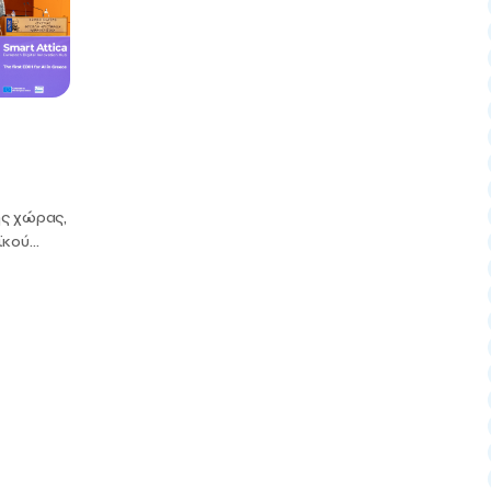
ης χώρας,
κού...