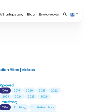
ι Startups μας
Blog
Επικοινωνία
tion Bites | Videos
Χρονιά
Όλα
2019
2020
2021
2022
2023
2024
2025
2026
Ετικέτες
Όλα
Pitching
11th fintech hub