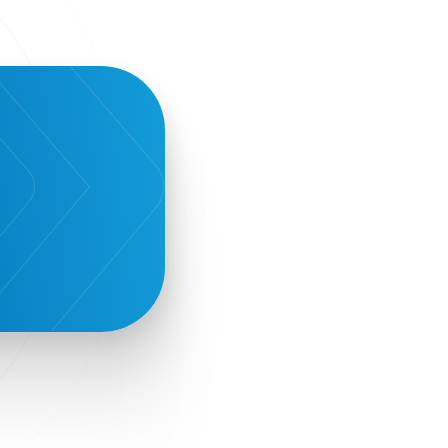
Environment
European Crowd Dialog
Events
Everypay
Expedia Group
FItur 2025
FNG Law Firm
Ferryhopper
Field Trip
Fintech
Fitur 2023
Foodrinco
Found.ation
Ftelos Brewery
GNTO
Galaxy Beach Resort
Geoffrey Pyatt
Google
Google Cloud
Grampsas winery
Grecotel
Greece National Tourism Organization
Greece no limits
Greek Fintech Hub
Greek Fintech Hub 1.0 Conference
Greek Hospitality Awards 2022
Greek Hospitality Mentor
Greek National Tourism Organization
Gregorios Siourounis
Greligious Guide
GuestFlip
HOTREC
Halkidiki
Head of Marketing Southeast Europe
Helexpo
Hellenic Chamber of Hotels