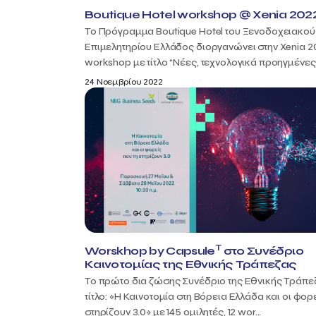
Boutique Hotel workshop @ Xenia 202
Το Πρόγραμμα Boutique Hotel του Ξενοδοχειακού
Επιμελητηρίου Ελλάδος διοργανώνει στην Xenia 2
workshop με τίτλο “Νέες, τεχνολογικά προηγμένες 
24 Νοεμβρίου 2022
T
Worskhop by Capsule
στο Συνέδριο
Καινοτομίας της Εθνικής Τράπεζας
Το πρώτο δια ζώσης Συνέδριο της Εθνικής Τράπε
τίτλο: «Η Καινοτομία στη Βόρεια Ελλάδα και οι φορ
στηρίζουν 3.0» με 145 ομιλητές, 12 wor...