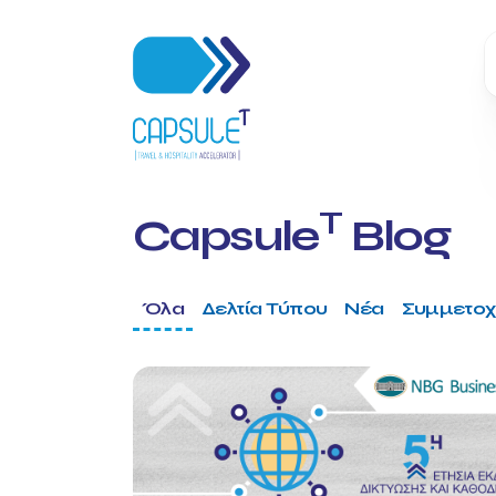
T
Capsule
Blog
Όλα
Δελτία Τύπου
Νέα
Συμμετοχ