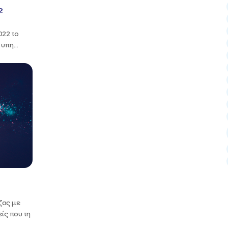
2
022 το
υπη...
ζας με
είς που τη