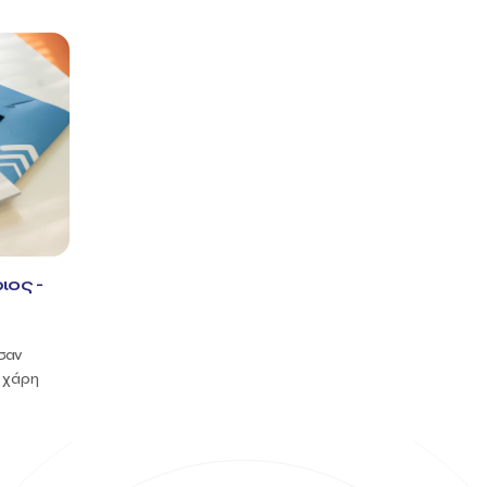
ιος -
σαν
η χάρη