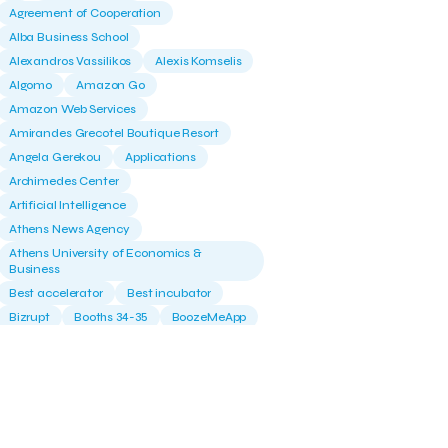
Agreement of Cooperation
Alba Business School
Alexandros Vassilikos
Alexis Komselis
Algomo
Amazon Go
Amazon Web Services
Amirandes Grecotel Boutique Resort
Angela Gerekou
Applications
Archimedes Center
Artificial Intelligence
Athens News Agency
Athens University of Economics &
Business
Best accelerator
Best incubator
Bizrupt
Booths 34-35
BoozeMeApp
Borrn
Boutique Hotel
Cactus Royal Spa & Resort Hotel.
Campsaround
Canaves Oia Suites
T
Candia Beer
Capsule
CaspuleT
Cellarhopping
Citathlon