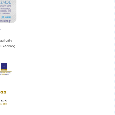
&
pitality
ς Ελλάδος