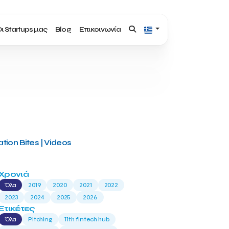
ι Startups μας
Blog
Επικοινωνία
tion Bites | Videos
Χρονιά
Όλα
2019
2020
2021
2022
2023
2024
2025
2026
Ετικέτες
Όλα
Pitching
11th fintech hub