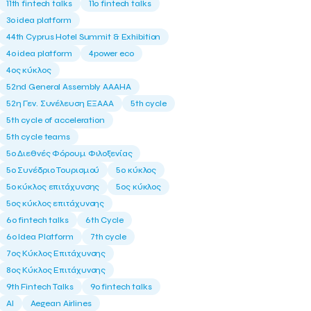
11th fintech talks
11ο fintech talks
3o idea platform
44th Cyprus Hotel Summit & Exhibition
4o idea platform
4power eco
4ος κύκλος
52nd General Assembly AAAHA
52η Γεν. Συνέλευση ΕΞΑΑΑ
5th cycle
5th cycle of acceleration
5th cycle teams
5ο Διεθνές Φόρουμ Φιλοξενίας
5ο Συνέδριο Τουρισμού
5ο κύκλος
5ο κύκλος επιτάχυνσης
5ος κύκλος
5ος κύκλος επιτάχυνσης
6o fintech talks
6th Cycle
6ο Idea Platform
7th cycle
7ος Κύκλος Επιτάχυνσης
8ος Κύκλος Επιτάχυνσης
9th Fintech Talks
9ο fintech talks
AI
Aegean Airlines