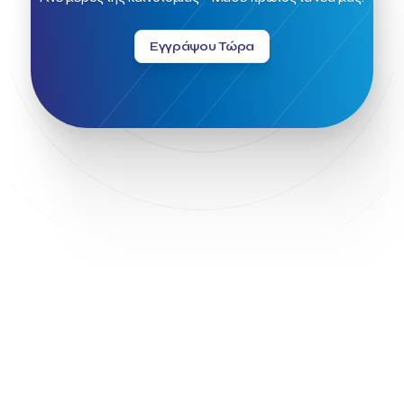
INTELIGG P.C.
ITB Berlin
ITB Berlin 2023
Idea Platform
Idea Platform 2
Institutional Supporter
Inteligg
Εγγράψου Τώρα
Kalimera
Kalimera App
Konstantinos Sournopoulos
Lefteris Chaniotakis
Lesante Cape
Levart App
Loizos apartments
London Business School
Lucy Hotel
Madrid
Magnisia
Maleas Estate
Meandros Boutique & Spa Hotel
Memorandum of Cooperation
Metropolitan Expo
Ministry of Development and Investments
Ministry of Research and Innovation
Ministry of Tourism
MintQR
Mobility
Mystery Pot
NBG Business Seeds
NST Travel
Narratologies
National & Kapodistrian University of Athens
National Startup Registry
National bank of Greece
Nelios
Noūs Santorini
Olea All Suite Hotel
Onassis Foundation
OpenCalls
Orbito Travel
Oscar Suites & Village
POS4work
Panorama
Panorama of Entrepreneurship and Career development
Pavilion 13 – Stand C7
Pavilion 13 - Stand C7
Peny Rizou
Philoxenia 2021
Philoxenia 2022
Pitch
Press Release