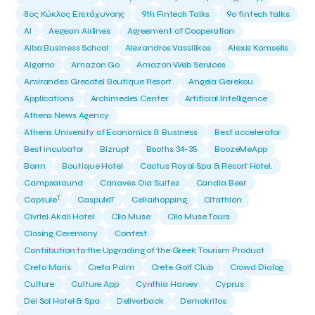
8ος Κύκλος Επιτάχυνσης
9th Fintech Talks
9ο fintech talks
AI
Aegean Airlines
Agreement of Cooperation
Alba Business School
Alexandros Vassilikos
Alexis Komselis
Algomo
Amazon Go
Amazon Web Services
Amirandes Grecotel Boutique Resort
Angela Gerekou
Applications
Archimedes Center
Artificial Intelligence
Athens News Agency
Athens University of Economics & Business
Best accelerator
Best incubator
Bizrupt
Booths 34-35
BoozeMeApp
Borrn
Boutique Hotel
Cactus Royal Spa & Resort Hotel.
Campsaround
Canaves Oia Suites
Candia Beer
T
Capsule
CaspuleT
Cellarhopping
Citathlon
Civitel Akali Hotel
Clio Muse
Clio Muse Tours
Closing Ceremony
Contest
Contribution to the Upgrading of the Greek Tourism Product
Creta Maris
Creta Palm
Crete Golf Club
Crowd Dialog
Culture
Culture App
Cynthia Harvey
Cyprus
Del Sol Hotel & Spa
Deliverback
Demokritos