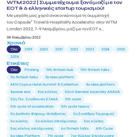
WTM 2022 | Συμμετέχουμε ξανά μαζί με τον
ΕΟΤ & 6 ελληνικές startup τουρισμού!
Με μεγάλη μας χαρά ανακοινώνουμε τη συμμετοχή
T
του Capsule
Travel & Hospitality Accelerator στην WTM
London 2022, 7-9 Νοεμβρίου, μαζί με τον ΕΟΤ κ...
04 Νοεμβρίου 2022
Χρονιά
Όλα
2019
2020
2021
2022
2023
2024
2025
2026
Ετικέτες
Όλα
Pitching
11th fintech hub
11th fintech talks
11ο fintech talks
3o idea platform
44th Cyprus Hotel Summit & Exhibition
4o idea platform
4power eco
4ος κύκλος
52nd General Assembly AAAHA
52η Γεν. Συνέλευση ΕΞΑΑΑ
5th cycle
5th cycle of acceleration
5th cycle teams
5ο Διεθνές Φόρουμ Φιλοξενίας
5ο Συνέδριο Τουρισμού
5ο κύκλος
5ο κύκλος επιτάχυνσης
5ος κύκλος
5ος κύκλος επιτάχυνσης
6o fintech talks
6th Cycle
6ο Idea Platform
7th cycle
7ος Κύκλος Επιτάχυνσης