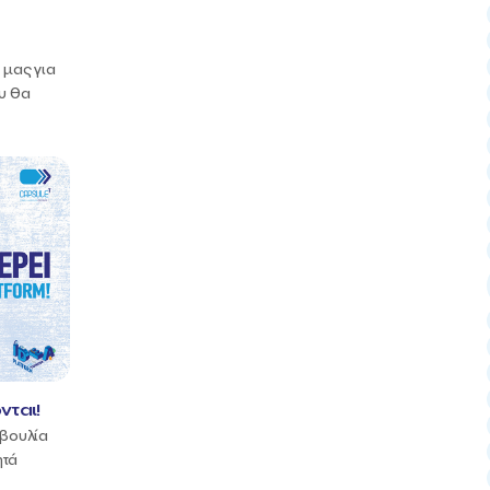
μας για
ου θα
νται!
οβουλία
ητά