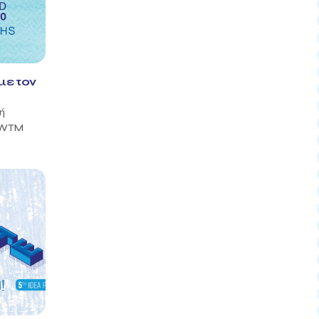
με τον
ή
ν WTM