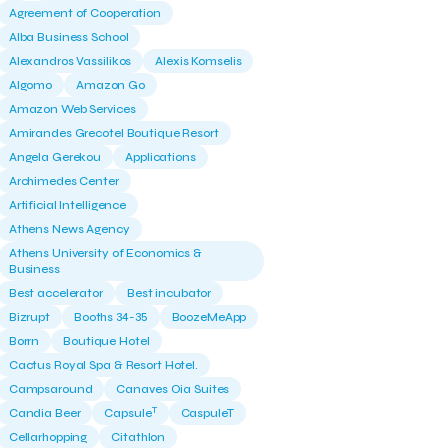
Agreement of Cooperation
Alba Business School
Alexandros Vassilikos
Alexis Komselis
Algomo
Amazon Go
Amazon Web Services
Amirandes Grecotel Boutique Resort
Angela Gerekou
Applications
Archimedes Center
Artificial Intelligence
Athens News Agency
Athens University of Economics &
Business
Best accelerator
Best incubator
Bizrupt
Booths 34-35
BoozeMeApp
Borrn
Boutique Hotel
Cactus Royal Spa & Resort Hotel.
Campsaround
Canaves Oia Suites
T
Candia Beer
Capsule
CaspuleT
Cellarhopping
Citathlon