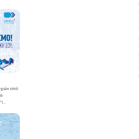
οχών από
26
...