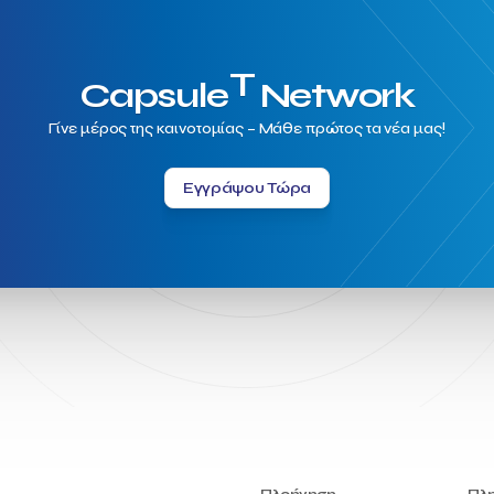
T
Capsule
Network
Γίνε μέρος της καινοτομίας – Μάθε πρώτος τα νέα μας!
Εγγράψου Τώρα