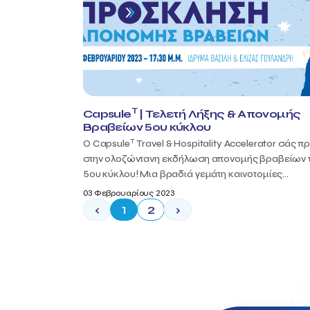
T
Capsule
| Τελετή Λήξης & Απονομής
Βραβείων 5ου κύκλου
T
Ο Capsule
Travel & Hospitality Accelerator σάς π
στην ολοζώντανη εκδήλωση απονομής βραβείων 
5ου κύκλου! Μια βραδιά γεμάτη καινοτομίες...
03 Φεβρουαρίους 2023
‹
1
2
›