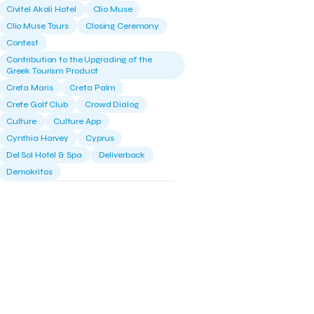
Civitel Akali Hotel
Clio Muse
Clio Muse Tours
Closing Ceremony
Contest
Contribution to the Upgrading of the
Greek Tourism Product
Creta Maris
Creta Palm
Crete Golf Club
Crowd Dialog
Culture
Culture App
Cynthia Harvey
Cyprus
Del Sol Hotel & Spa
Deliverback
Demokritos
Deputy Minister of Development and
Investments
Deputy Minister of Tourism
Diana Group Hotels
Douwe Egberts
Douwe Egberts/Foodrinco
EIF
ESA space solutions
EV Loader
Easy Drive
Elevate Greece
Endeavor Greece
Energy