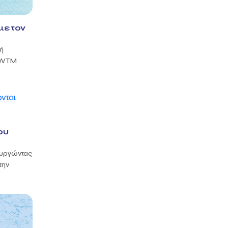
με τον
ή
ν WTM
ου
ιουργώντας
την