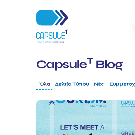
T
Capsule
Blog
Όλα
Δελτία Τύπου
Νέα
Συμμετοχ