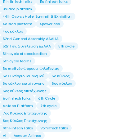
11th fintech talks
11ο fintech talks
3o idea platform
44th Cyprus Hotel Summit & Exhibition
4o idea platform
4power eco
4ος κύκλος
52nd General Assembly AAAHA
52η Γεν. Συνέλευση ΕΞΑΑΑ
5th cycle
5th cycle of acceleration
5th cycle teams
5ο Διεθνές Φόρουμ Φιλοξενίας
5ο Συνέδριο Τουρισμού
5ο κύκλος
5ο κύκλος επιτάχυνσης
5ος κύκλος
5ος κύκλος επιτάχυνσης
6o fintech talks
6th Cycle
6ο Idea Platform
7th cycle
7ος Κύκλος Επιτάχυνσης
8ος Κύκλος Επιτάχυνσης
9th Fintech Talks
9ο fintech talks
AI
Aegean Airlines