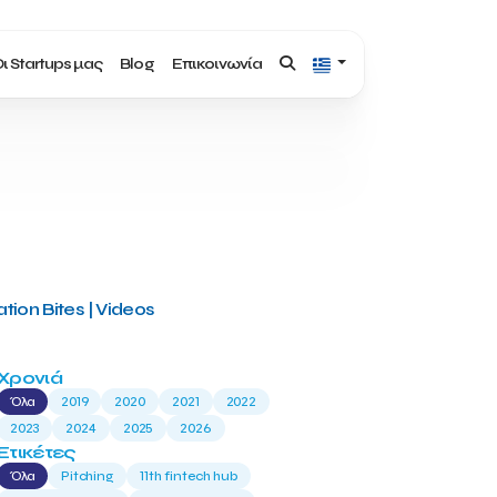
ι Startups μας
Blog
Επικοινωνία
tion Bites | Videos
Χρονιά
Όλα
2019
2020
2021
2022
2023
2024
2025
2026
Ετικέτες
Όλα
Pitching
11th fintech hub