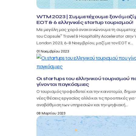
WTM 2023 | Συμμετέχουμε ξανά μαζί 
ΕΟΤ & 6 ελληνικές startup τουρισμού!
Με μεγάλη μας χαρά ανακοινώνουμε τη συμμετοχ
T
του Capsule
Travel & Hospitality Accelerator στη
London 2023, 6-8 Νοεμβρίου, μαζί με τον ΕΟΤ κ...
01 Νοεμβρίου 2023
Οι startups του ελληνικού τουρισμού π
γίνονται παγκόσμιες
Ο τουρισμός τροφοδοτεί και την καινοτομία, δημ
νέες θέσεις εργασίας αλλά και τις προοπτικές για 
αναβάθμιση των υπηρεσιών και την ψηφιακή...
08 Μαρτίου 2023