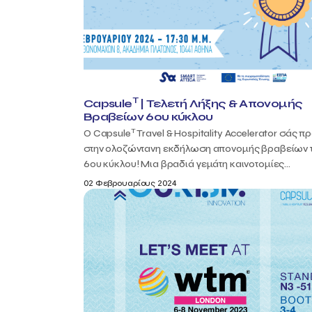
T
Capsule
| Τελετή Λήξης & Απονομής
Βραβείων 6ου κύκλου
T
Ο Capsule
Travel & Hospitality Accelerator σάς π
στην ολοζώντανη εκδήλωση απονομής βραβείων 
6ου κύκλου! Μια βραδιά γεμάτη καινοτομίες...
02 Φεβρουαρίους 2024