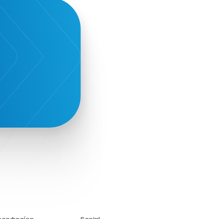
Sammy
Sani ikos
Santa Marina Beach Hotel
Santo Wines
Simplybook
Smart Attica
Smart Attica EDIH
Smart Attica European Digital Innovation
Hub
SmartINN.ai
Sophia Zacharaki
Stand EU1100
Star Sleep
Startups
Supply chain
Technology
The Hellenic Chamber of Hotels
The Local Favour
The People’s Trust
The paper store
TicketSeller
Tourism Awards 2022
Tourism innovation in Crete
Tourmie
Travel Dash
Travel resilience
Travel2Fit
Travelmyth
Travelr
Tripalt
Triparound
Tripinwise
Triton Boutique Hotel
TÜV Austria Hellas