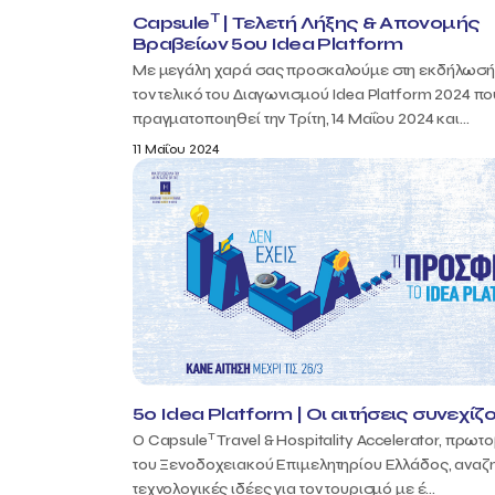
T
Capsule
| Τελετή Λήξης & Απονομής
Βραβείων 5ου Idea Platform
Με μεγάλη χαρά σας προσκαλούμε στη εκδήλωσή 
τον τελικό του Διαγωνισμού Idea Platform 2024 π
πραγματοποιηθεί την Τρίτη, 14 Μαΐου 2024 και...
11 Μαΐου 2024
5ο Idea Platform | Οι αιτήσεις συνεχίζο
T
Ο Capsule
Travel & Hospitality Accelerator, πρωτ
του Ξενοδοχειακού Επιμελητηρίου Ελλάδος, αναζ
τεχνολογικές ιδέες για τον τουρισμό με έ...