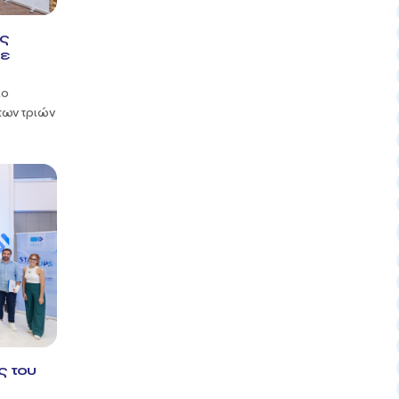
ός
με
ιο
των τριών
ς του