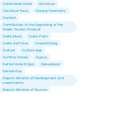
Civitel Akali Hotel
Clio Muse
Clio Muse Tours
Closing Ceremony
Contest
Contribution to the Upgrading of the
Greek Tourism Product
Creta Maris
Creta Palm
Crete Golf Club
Crowd Dialog
Culture
Culture App
Cynthia Harvey
Cyprus
Del Sol Hotel & Spa
Deliverback
Demokritos
Deputy Minister of Development and
Investments
Deputy Minister of Tourism
Diana Group Hotels
Douwe Egberts
Douwe Egberts/Foodrinco
EIF
ESA space solutions
EV Loader
Easy Drive
Elevate Greece
Endeavor Greece
Energy