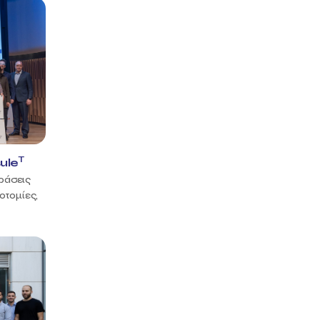
T
ule
δράσεις
οτομίες,