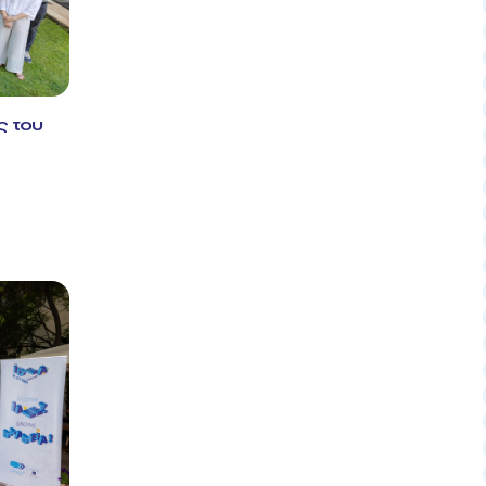
ς του
&