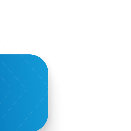
Sammy
Sani ikos
Santa Marina Beach Hotel
Santo Wines
Simplybook
Smart Attica
Smart Attica EDIH
Smart Attica European Digital Innovation
Hub
SmartINN.ai
Sophia Zacharaki
Stand EU1100
Star Sleep
Startups
Supply chain
Technology
The Hellenic Chamber of Hotels
The Local Favour
The People’s Trust
The paper store
TicketSeller
Tourism Awards 2022
Tourism innovation in Crete
Tourmie
Travel Dash
Travel resilience
Travel2Fit
Travelmyth
Travelr
Tripalt
Triparound
Tripinwise
Triton Boutique Hotel
TÜV Austria Hellas