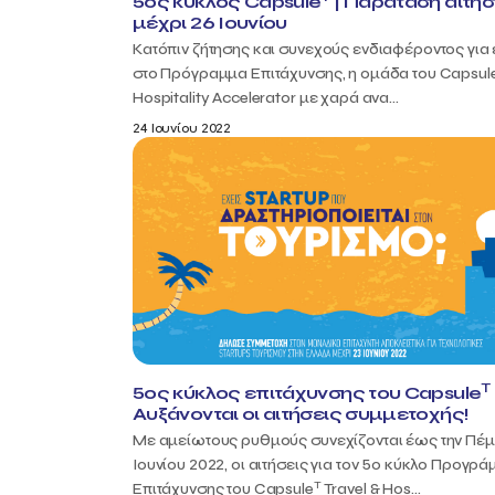
5ος κύκλος Capsule
| Παράταση αιτή
μέχρι 26 Ιουνίου
Κατόπιν ζήτησης και συνεχούς ενδιαφέροντος για 
στο Πρόγραμμα Επιτάχυνσης, η ομάδα του Capsul
Hospitality Accelerator με χαρά ανα...
24 Ιουνίου 2022
T
5ος κύκλος επιτάχυνσης του Capsule
Αυξάνονται οι αιτήσεις συμμετοχής!
Με αμείωτους ρυθμούς συνεχίζονται έως την Πέμπ
Ιουνίου 2022, οι αιτήσεις για τον 5ο κύκλο Προγρ
T
Επιτάχυνσης του Capsule
Travel & Hos...