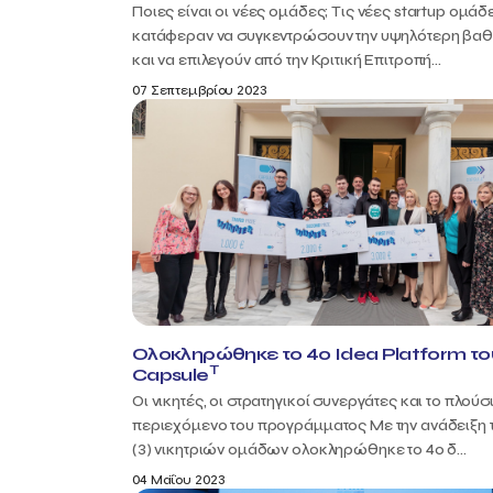
Ποιες είναι οι νέες ομάδες; Τις νέες startup ομάδ
κατάφεραν να συγκεντρώσουν την υψηλότερη βα
και να επιλεγούν από την Κριτική Επιτροπή...
07 Σεπτεμβρίου 2023
Ολοκληρώθηκε το 4ο Idea Platform το
T
Capsule
Οι νικητές, οι στρατηγικοί συνεργάτες και το πλούσ
περιεχόμενο του προγράμματος Με την ανάδειξη 
(3) νικητριών ομάδων ολοκληρώθηκε το 4ο δ...
04 Μαΐου 2023