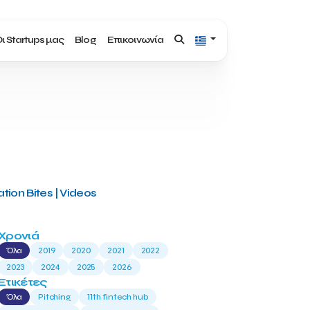
ι Startups μας
Blog
Επικοινωνία
tion Bites | Videos
Χρονιά
Όλα
2019
2020
2021
2022
2023
2024
2025
2026
Ετικέτες
Όλα
Pitching
11th fintech hub