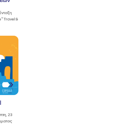
σεων
ένταξη
T
e
Travel &
|
τη, 23
άμματος