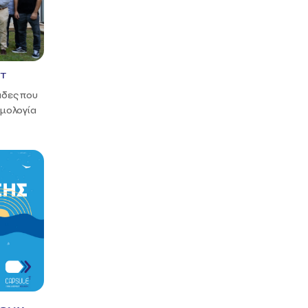
T
e
μάδες που
θμολογία