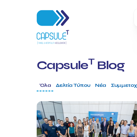
T
Capsule
Blog
Όλα
Δελτία Τύπου
Νέα
Συμμετοχ