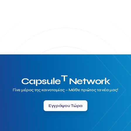
T
Capsule
Network
Γίνε μέρος της καινοτομίας – Μάθε πρώτος τα νέα μας!
Εγγράψου Τώρα