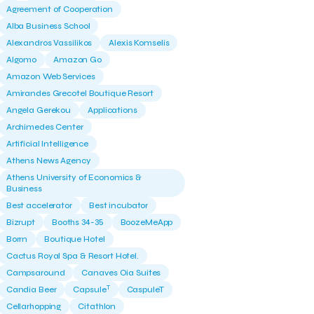
Agreement of Cooperation
Alba Business School
Alexandros Vassilikos
Alexis Komselis
Algomo
Amazon Go
Amazon Web Services
Amirandes Grecotel Boutique Resort
Angela Gerekou
Applications
Archimedes Center
Artificial Intelligence
Athens News Agency
Athens University of Economics &
Business
Best accelerator
Best incubator
Bizrupt
Booths 34-35
BoozeMeApp
Borrn
Boutique Hotel
Cactus Royal Spa & Resort Hotel.
Campsaround
Canaves Oia Suites
T
Candia Beer
Capsule
CaspuleT
Cellarhopping
Citathlon