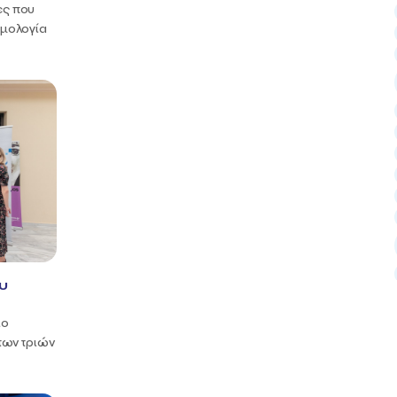
ες που
θμολογία
υ
ιο
των τριών