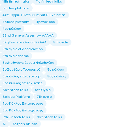
11th fintech talks
11ο fintech talks
3o idea platform
44th Cyprus Hotel Summit & Exhibition
4o idea platform
4power eco
4ος κύκλος
52nd General Assembly AAAHA
52η Γεν. Συνέλευση ΕΞΑΑΑ
5th cycle
5th cycle of acceleration
5th cycle teams
5ο Διεθνές Φόρουμ Φιλοξενίας
5ο Συνέδριο Τουρισμού
5ο κύκλος
5ο κύκλος επιτάχυνσης
5ος κύκλος
5ος κύκλος επιτάχυνσης
6o fintech talks
6th Cycle
6ο Idea Platform
7th cycle
7ος Κύκλος Επιτάχυνσης
8ος Κύκλος Επιτάχυνσης
9th Fintech Talks
9ο fintech talks
AI
Aegean Airlines