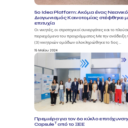
5o Idea Platform: Ακόμα ένας Νεανικ
Διαγωνισμός Καινοτομίας στέφθηκε 
επιτυχία
Οι νικητές, οι στρατηγικοί συνεργάτες και το πλούσ
περιεχόμενο του προγράμματος Με την ανάδειξη 
(3) νικητριών ομάδων ολοκληρώθηκε το 5ος ...
15 Μαΐου 2024
Πρεμιέρα για τον 6ο κύκλο επιτάχυνση
T
Capsule
από το ΞΕΕ