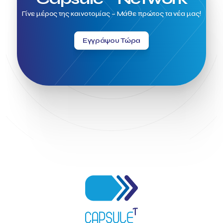
Idea Platform 2
Institutional Supporter
Inteligg
Γίνε μέρος της καινοτομίας – Μάθε πρώτος τα νέα μας!
Kalimera
Kalimera App
Konstantinos Sournopoulos
Lefteris Chaniotakis
Lesante Cape
Levart App
Εγγράψου Τώρα
Loizos apartments
London Business School
Lucy Hotel
Madrid
Magnisia
Maleas Estate
Meandros Boutique & Spa Hotel
Memorandum of Cooperation
Metropolitan Expo
Ministry of Development and Investments
Ministry of Research and Innovation
Ministry of Tourism
MintQR
Mobility
Mystery Pot
NBG Business Seeds
NST Travel
Narratologies
National & Kapodistrian University of Athens
National Startup Registry
National bank of Greece
Nelios
Noūs Santorini
Olea All Suite Hotel
Onassis Foundation
OpenCalls
Orbito Travel
Oscar Suites & Village
POS4work
Panorama
Panorama of Entrepreneurship and Career development
Pavilion 13 – Stand C7
Pavilion 13 - Stand C7
Peny Rizou
Philoxenia 2021
Philoxenia 2022
Pitch
Press Release