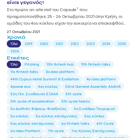
είναι γεγονός!
T
Στο πρώτο on-site visit του Capsule
που
πραγματοποιήθηκε 25 - 26 Οκτωβρίου 2021 στην Κρήτη, οι
ομάδες του 4ου κύκλου είχαν την ευκαιρία να επισκεφθού...
27 Οκτωβρίου 2021
Χρονιά
Όλα
2019
2020
2021
2022
2023
2024
2025
2026
Ετικέτες
Όλα
Pitching
11th fintech hub
11th fintech talks
11ο fintech talks
3o idea platform
44th Cyprus Hotel Summit & Exhibition
4o idea platform
4power eco
4ος κύκλος
52nd General Assembly AAAHA
52η Γεν. Συνέλευση ΕΞΑΑΑ
5th cycle
5th cycle of acceleration
5th cycle teams
5ο Διεθνές Φόρουμ Φιλοξενίας
5ο Συνέδριο Τουρισμού
5ο κύκλος
5ο κύκλος επιτάχυνσης
5ος κύκλος
5ος κύκλος επιτάχυνσης
6o fintech talks
6th Cycle
6ο Idea Platform
7th cycle
7ος Κύκλος Επιτάχυνσης