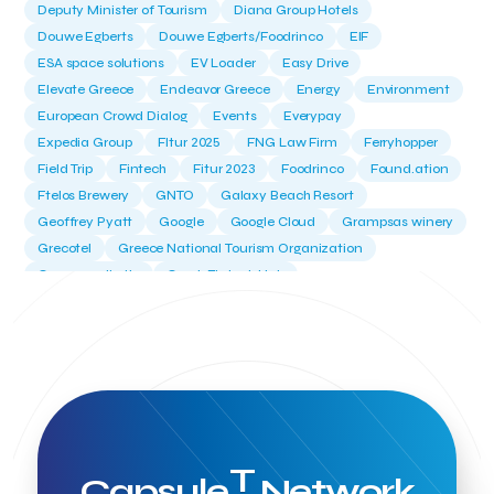
Deputy Minister of Tourism
Diana Group Hotels
Douwe Egberts
Douwe Egberts/Foodrinco
EIF
ESA space solutions
EV Loader
Easy Drive
Elevate Greece
Endeavor Greece
Energy
Environment
European Crowd Dialog
Events
Everypay
Expedia Group
FItur 2025
FNG Law Firm
Ferryhopper
Field Trip
Fintech
Fitur 2023
Foodrinco
Found.ation
Ftelos Brewery
GNTO
Galaxy Beach Resort
Geoffrey Pyatt
Google
Google Cloud
Grampsas winery
Grecotel
Greece National Tourism Organization
Greece no limits
Greek Fintech Hub
Greek Fintech Hub 1.0 Conference
Greek Hospitality Awards 2022
Greek Hospitality Mentor
Greek National Tourism Organization
Gregorios Siourounis
Greligious Guide
GuestFlip
HOTREC
Halkidiki
Head of Marketing Southeast Europe
Helexpo
Hellenic Chamber of Hotels
Hotel Toolbox
HotelBrain Group
HotelToolbox
HotelTure
Hotellisense
Hotilities
T
Capsule
Network
INTELIGG P.C.
ITB Berlin
ITB Berlin 2023
Idea Platform