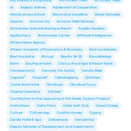
8ος Κύκλος Επιτάχυνσης
9th Fintech Talks
9ο fintech talks
AI
Aegean Airlines
Agreement of Cooperation
Alba Business School
Alexandros Vassilikos
Alexis Komselis
Algomo
Amazon Go
Amazon Web Services
Amirandes Grecotel Boutique Resort
Angela Gerekou
Applications
Archimedes Center
Artificial Intelligence
Athens News Agency
Athens University of Economics & Business
Best accelerator
Best incubator
Bizrupt
Booths 34-35
BoozeMeApp
Borrn
Boutique Hotel
Cactus Royal Spa & Resort Hotel.
Campsaround
Canaves Oia Suites
Candia Beer
T
Capsule
CaspuleT
Cellarhopping
Citathlon
Civitel Akali Hotel
Clio Muse
Clio Muse Tours
Closing Ceremony
Contest
Contribution to the Upgrading of the Greek Tourism Product
Creta Maris
Creta Palm
Crete Golf Club
Crowd Dialog
Culture
Culture App
Cynthia Harvey
Cyprus
Del Sol Hotel & Spa
Deliverback
Demokritos
Deputy Minister of Development and Investments