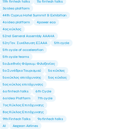
11th fintech talks
11ο fintech talks
3o idea platform
44th Cyprus Hotel Summit & Exhibition
4o idea platform
4power eco
4ος κύκλος
52nd General Assembly AAAHA
52η Γεν. Συνέλευση ΕΞΑΑΑ
5th cycle
5th cycle of acceleration
5th cycle teams
5ο Διεθνές Φόρουμ Φιλοξενίας
5ο Συνέδριο Τουρισμού
5ο κύκλος
5ο κύκλος επιτάχυνσης
5ος κύκλος
5ος κύκλος επιτάχυνσης
6o fintech talks
6th Cycle
6ο Idea Platform
7th cycle
7ος Κύκλος Επιτάχυνσης
8ος Κύκλος Επιτάχυνσης
9th Fintech Talks
9ο fintech talks
AI
Aegean Airlines