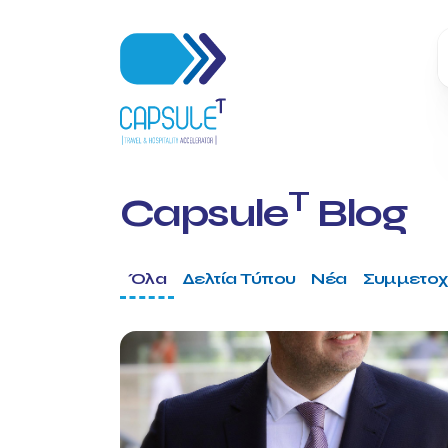
T
Capsule
Blog
Όλα
Δελτία Τύπου
Νέα
Συμμετοχ