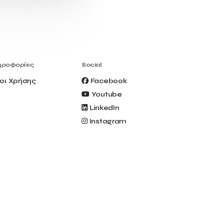
Civitel Akali Hotel
Clio Muse
Clio Muse Tours
Closing Ceremony
Contest
Contribution to the Upgrading of the
Greek Tourism Product
Creta Maris
Creta Palm
ηροφορίες
Social
Crete Golf Club
Crowd Dialog
οι Χρήσης
Facebook
Culture
Culture App
Youtube
Cynthia Harvey
Cyprus
LinkedIn
Del Sol Hotel & Spa
Deliverback
Instagram
Demokritos
Deputy Minister of Development and
Investments
Deputy Minister of Tourism
Diana Group Hotels
Douwe Egberts
Douwe Egberts/Foodrinco
EIF
ESA space solutions
EV Loader
Easy Drive
Elevate Greece
Endeavor Greece
Energy