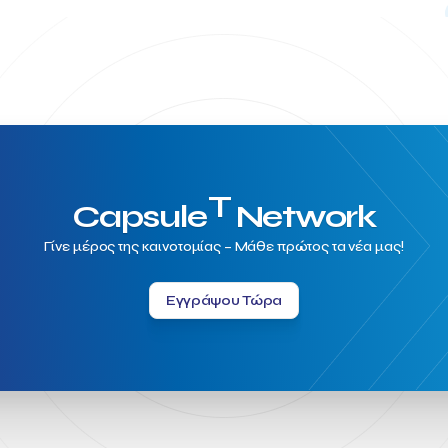
T
Capsule
Network
Γίνε μέρος της καινοτομίας – Μάθε πρώτος τα νέα μας!
Εγγράψου Τώρα