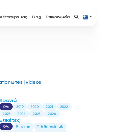
ι Startups μας
Blog
Επικοινωνία
tion Bites | Videos
Χρονιά
Όλα
2019
2020
2021
2022
2023
2024
2025
2026
Ετικέτες
Όλα
Pitching
11th fintech hub