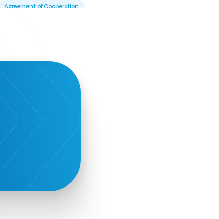
Agreement of Cooperation
Alba Business School
Alexandros Vassilikos
Alexis Komselis
Algomo
Amazon Go
Amazon Web Services
Amirandes Grecotel Boutique Resort
Angela Gerekou
Applications
Archimedes Center
Artificial Intelligence
Athens News Agency
Athens University of Economics &
Business
Best accelerator
Best incubator
Bizrupt
Booths 34-35
BoozeMeApp
Borrn
Boutique Hotel
Cactus Royal Spa & Resort Hotel.
Campsaround
Canaves Oia Suites
T
Candia Beer
Capsule
CaspuleT
Cellarhopping
Citathlon