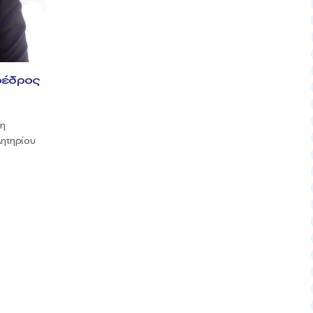
οέδρος
γη
ητηρίου