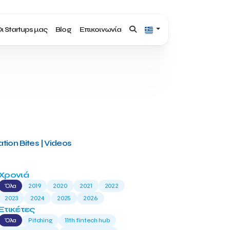
ι Startups μας
Blog
Επικοινωνία
tion Bites | Videos
Χρονιά
Όλα
2019
2020
2021
2022
2023
2024
2025
2026
Ετικέτες
Όλα
Pitching
11th fintech hub