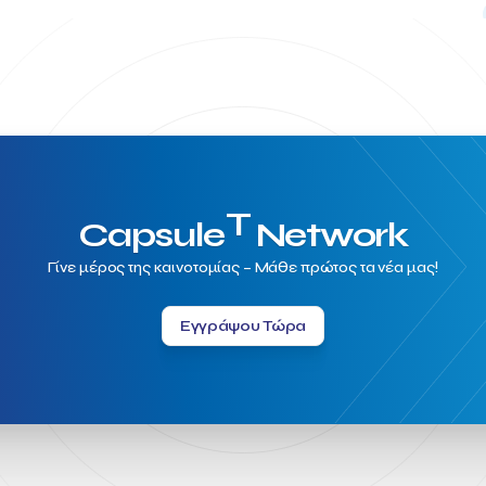
T
Capsule
Network
Γίνε μέρος της καινοτομίας – Μάθε πρώτος τα νέα μας!
Εγγράψου Τώρα