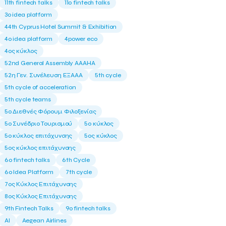
11th fintech talks
11ο fintech talks
3o idea platform
44th Cyprus Hotel Summit & Exhibition
4o idea platform
4power eco
4ος κύκλος
52nd General Assembly AAAHA
52η Γεν. Συνέλευση ΕΞΑΑΑ
5th cycle
5th cycle of acceleration
5th cycle teams
5ο Διεθνές Φόρουμ Φιλοξενίας
5ο Συνέδριο Τουρισμού
5ο κύκλος
5ο κύκλος επιτάχυνσης
5ος κύκλος
5ος κύκλος επιτάχυνσης
6o fintech talks
6th Cycle
6ο Idea Platform
7th cycle
7ος Κύκλος Επιτάχυνσης
8ος Κύκλος Επιτάχυνσης
9th Fintech Talks
9ο fintech talks
AI
Aegean Airlines