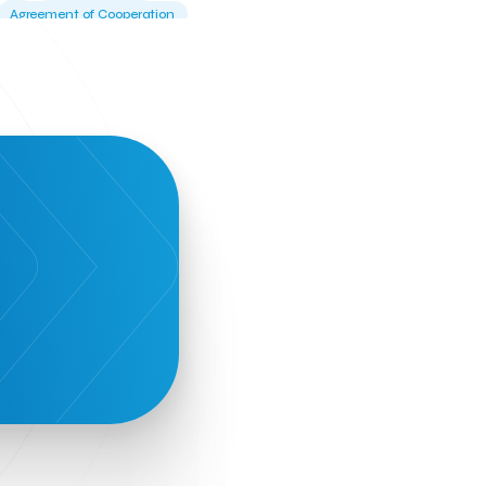
Agreement of Cooperation
Alba Business School
Alexandros Vassilikos
Alexis Komselis
Algomo
Amazon Go
Amazon Web Services
Amirandes Grecotel Boutique Resort
Angela Gerekou
Applications
Archimedes Center
Artificial Intelligence
Athens News Agency
Athens University of Economics &
Business
Best accelerator
Best incubator
Bizrupt
Booths 34-35
BoozeMeApp
Borrn
Boutique Hotel
Cactus Royal Spa & Resort Hotel.
Campsaround
Canaves Oia Suites
T
Candia Beer
Capsule
CaspuleT
Cellarhopping
Citathlon