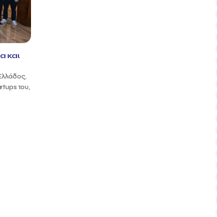
α και
Ελλάδος,
rtups του,