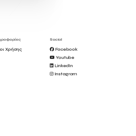
Civitel Akali Hotel
Clio Muse
Clio Muse Tours
Closing Ceremony
Contest
Contribution to the Upgrading of the
Greek Tourism Product
Creta Maris
Creta Palm
ηροφορίες
Social
Crete Golf Club
Crowd Dialog
οι Χρήσης
Facebook
Culture
Culture App
Youtube
Cynthia Harvey
Cyprus
LinkedIn
Del Sol Hotel & Spa
Deliverback
Instagram
Demokritos
Deputy Minister of Development and
Investments
Deputy Minister of Tourism
Diana Group Hotels
Douwe Egberts
Douwe Egberts/Foodrinco
EIF
ESA space solutions
EV Loader
Easy Drive
Elevate Greece
Endeavor Greece
Energy