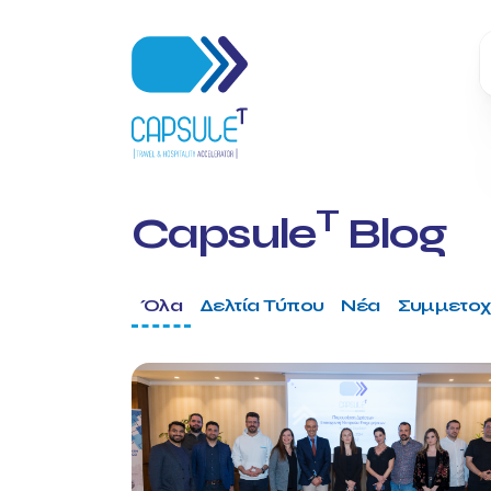
T
Capsule
Blog
Όλα
Δελτία Τύπου
Νέα
Συμμετοχ