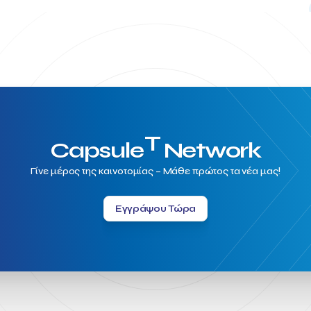
T
Capsule
Network
Γίνε μέρος της καινοτομίας – Μάθε πρώτος τα νέα μας!
Εγγράψου Τώρα