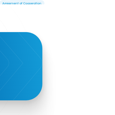
Agreement of Cooperation
Alba Business School
Alexandros Vassilikos
Alexis Komselis
Algomo
Amazon Go
Amazon Web Services
Amirandes Grecotel Boutique Resort
Angela Gerekou
Applications
Archimedes Center
Artificial Intelligence
Athens News Agency
Athens University of Economics &
Business
Best accelerator
Best incubator
Bizrupt
Booths 34-35
BoozeMeApp
Borrn
Boutique Hotel
Cactus Royal Spa & Resort Hotel.
Campsaround
Canaves Oia Suites
T
Candia Beer
Capsule
CaspuleT
Cellarhopping
Citathlon