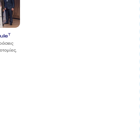
T
ule
δράσεις
οτομίες,