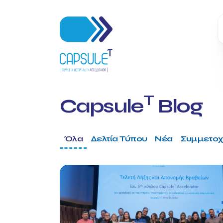
T
Capsule
Blog
Όλα
Δελτία Τύπου
Νέα
Συμμετοχ