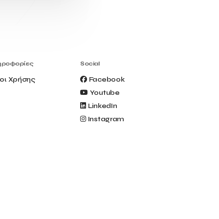
Civitel Akali Hotel
Clio Muse
Clio Muse Tours
Closing Ceremony
Contest
Contribution to the Upgrading of the
Greek Tourism Product
Creta Maris
Creta Palm
ηροφορίες
Social
Crete Golf Club
Crowd Dialog
οι Χρήσης
Facebook
Culture
Culture App
Youtube
Cynthia Harvey
Cyprus
LinkedIn
Del Sol Hotel & Spa
Deliverback
Instagram
Demokritos
Deputy Minister of Development and
Investments
Deputy Minister of Tourism
Diana Group Hotels
Douwe Egberts
Douwe Egberts/Foodrinco
EIF
ESA space solutions
EV Loader
Easy Drive
Elevate Greece
Endeavor Greece
Energy