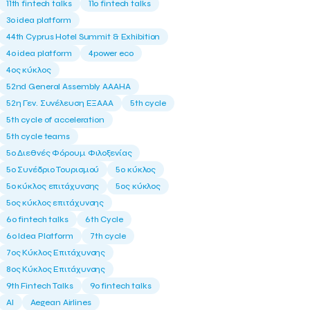
11th fintech talks
11ο fintech talks
3o idea platform
44th Cyprus Hotel Summit & Exhibition
4o idea platform
4power eco
4ος κύκλος
52nd General Assembly AAAHA
52η Γεν. Συνέλευση ΕΞΑΑΑ
5th cycle
5th cycle of acceleration
5th cycle teams
5ο Διεθνές Φόρουμ Φιλοξενίας
5ο Συνέδριο Τουρισμού
5ο κύκλος
5ο κύκλος επιτάχυνσης
5ος κύκλος
5ος κύκλος επιτάχυνσης
6o fintech talks
6th Cycle
6ο Idea Platform
7th cycle
7ος Κύκλος Επιτάχυνσης
8ος Κύκλος Επιτάχυνσης
9th Fintech Talks
9ο fintech talks
AI
Aegean Airlines