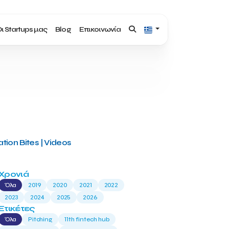
ι Startups μας
Blog
Επικοινωνία
tion Bites | Videos
Χρονιά
Όλα
2019
2020
2021
2022
2023
2024
2025
2026
Ετικέτες
Όλα
Pitching
11th fintech hub