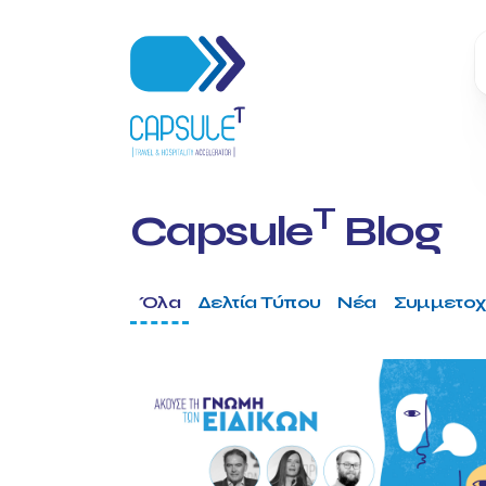
T
Capsule
Blog
Όλα
Δελτία Τύπου
Νέα
Συμμετοχ