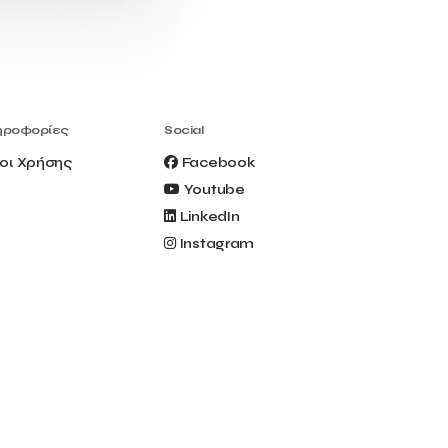
Civitel Akali Hotel
Clio Muse
Clio Muse Tours
Closing Ceremony
Contest
Contribution to the Upgrading of the
Greek Tourism Product
Creta Maris
Creta Palm
ηροφορίες
Social
Crete Golf Club
Crowd Dialog
οι Χρήσης
Facebook
Culture
Culture App
Youtube
Cynthia Harvey
Cyprus
LinkedIn
Del Sol Hotel & Spa
Deliverback
Instagram
Demokritos
Deputy Minister of Development and
Investments
Deputy Minister of Tourism
Diana Group Hotels
Douwe Egberts
Douwe Egberts/Foodrinco
EIF
ESA space solutions
EV Loader
Easy Drive
Elevate Greece
Endeavor Greece
Energy