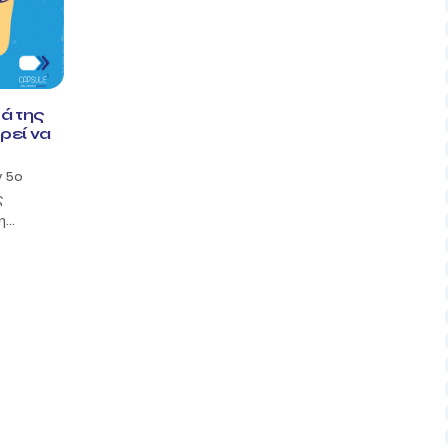
ρά της
ρεί να
ν 5ο
ς
...