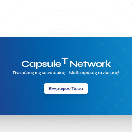
T
Capsule
Network
Γίνε μέρος της καινοτομίας – Μάθε πρώτος τα νέα μας!
Εγγράψου Τώρα