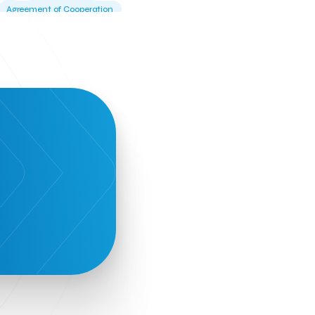
Agreement of Cooperation
Alba Business School
Alexandros Vassilikos
Alexis Komselis
Algomo
Amazon Go
Amazon Web Services
Amirandes Grecotel Boutique Resort
Angela Gerekou
Applications
Archimedes Center
Artificial Intelligence
Athens News Agency
Athens University of Economics &
Business
Best accelerator
Best incubator
Bizrupt
Booths 34-35
BoozeMeApp
Borrn
Boutique Hotel
Cactus Royal Spa & Resort Hotel.
Campsaround
Canaves Oia Suites
T
Candia Beer
Capsule
CaspuleT
Cellarhopping
Citathlon