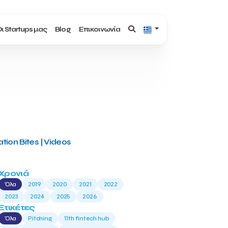
ι Startups μας
Blog
Επικοινωνία
tion Bites | Videos
Χρονιά
Όλα
2019
2020
2021
2022
2023
2024
2025
2026
Ετικέτες
Όλα
Pitching
11th fintech hub