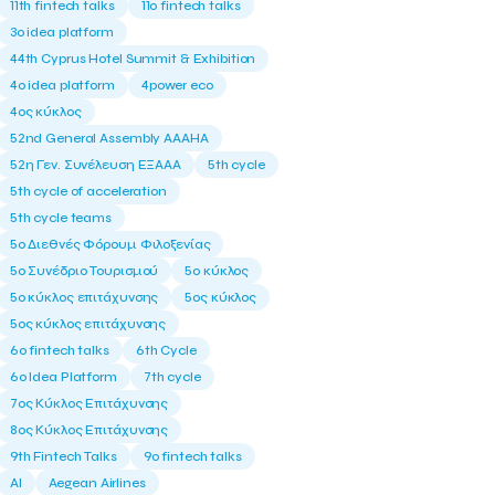
11th fintech talks
11ο fintech talks
3o idea platform
44th Cyprus Hotel Summit & Exhibition
4o idea platform
4power eco
4ος κύκλος
52nd General Assembly AAAHA
52η Γεν. Συνέλευση ΕΞΑΑΑ
5th cycle
5th cycle of acceleration
5th cycle teams
5ο Διεθνές Φόρουμ Φιλοξενίας
5ο Συνέδριο Τουρισμού
5ο κύκλος
5ο κύκλος επιτάχυνσης
5ος κύκλος
5ος κύκλος επιτάχυνσης
6o fintech talks
6th Cycle
6ο Idea Platform
7th cycle
7ος Κύκλος Επιτάχυνσης
8ος Κύκλος Επιτάχυνσης
9th Fintech Talks
9ο fintech talks
AI
Aegean Airlines