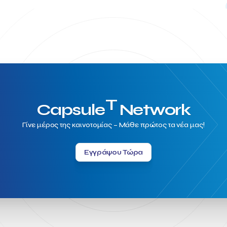
T
Capsule
Network
Γίνε μέρος της καινοτομίας – Μάθε πρώτος τα νέα μας!
Εγγράψου Τώρα