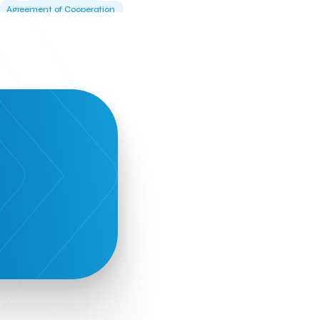
Agreement of Cooperation
Alba Business School
Alexandros Vassilikos
Alexis Komselis
Algomo
Amazon Go
Amazon Web Services
Amirandes Grecotel Boutique Resort
Angela Gerekou
Applications
Archimedes Center
Artificial Intelligence
Athens News Agency
Athens University of Economics &
Business
Best accelerator
Best incubator
Bizrupt
Booths 34-35
BoozeMeApp
Borrn
Boutique Hotel
Cactus Royal Spa & Resort Hotel.
Campsaround
Canaves Oia Suites
T
Candia Beer
Capsule
CaspuleT
Cellarhopping
Citathlon