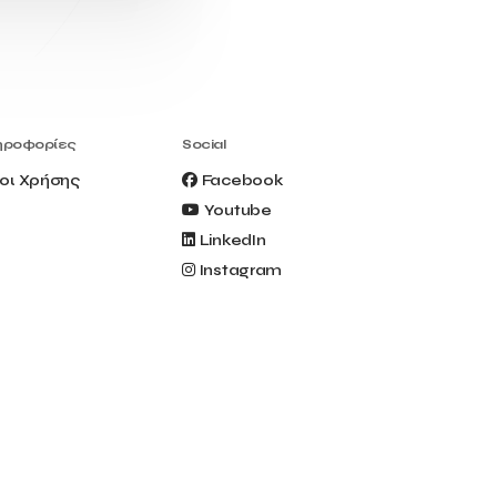
Civitel Akali Hotel
Clio Muse
Clio Muse Tours
Closing Ceremony
Contest
Contribution to the Upgrading of the
Greek Tourism Product
Creta Maris
Creta Palm
ηροφορίες
Social
Crete Golf Club
Crowd Dialog
οι Χρήσης
Facebook
Culture
Culture App
Youtube
Cynthia Harvey
Cyprus
LinkedIn
Del Sol Hotel & Spa
Deliverback
Instagram
Demokritos
Deputy Minister of Development and
Investments
Deputy Minister of Tourism
Diana Group Hotels
Douwe Egberts
Douwe Egberts/Foodrinco
EIF
ESA space solutions
EV Loader
Easy Drive
Elevate Greece
Endeavor Greece
Energy