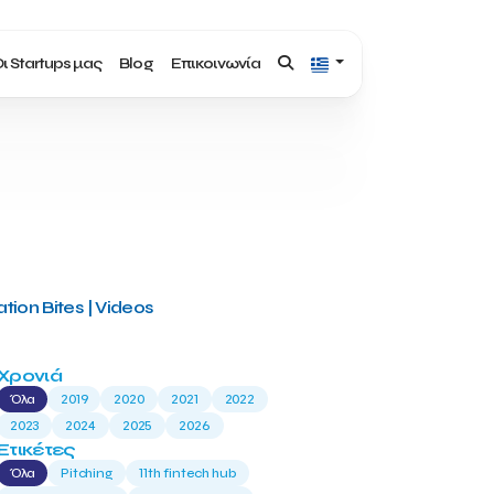
ι Startups μας
Blog
Επικοινωνία
tion Bites | Videos
Χρονιά
Όλα
2019
2020
2021
2022
2023
2024
2025
2026
Ετικέτες
Όλα
Pitching
11th fintech hub