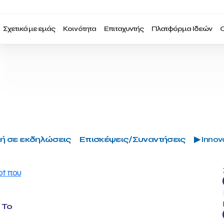
Σχετικά με εμάς
Κοινότητα
Επιταχυντής
Πλατφόρμα Ιδεών
Ο
ή σε εκδηλώσεις
Επισκέψεις/Συναντήσεις
▶ Innova
 Το