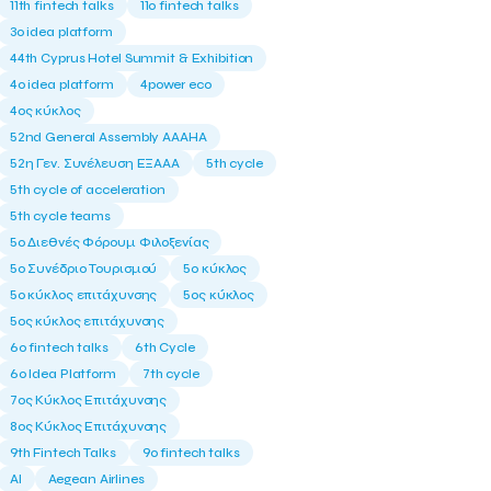
11th fintech talks
11ο fintech talks
3o idea platform
44th Cyprus Hotel Summit & Exhibition
4o idea platform
4power eco
4ος κύκλος
52nd General Assembly AAAHA
52η Γεν. Συνέλευση ΕΞΑΑΑ
5th cycle
5th cycle of acceleration
5th cycle teams
5ο Διεθνές Φόρουμ Φιλοξενίας
5ο Συνέδριο Τουρισμού
5ο κύκλος
5ο κύκλος επιτάχυνσης
5ος κύκλος
5ος κύκλος επιτάχυνσης
6o fintech talks
6th Cycle
6ο Idea Platform
7th cycle
7ος Κύκλος Επιτάχυνσης
8ος Κύκλος Επιτάχυνσης
9th Fintech Talks
9ο fintech talks
AI
Aegean Airlines