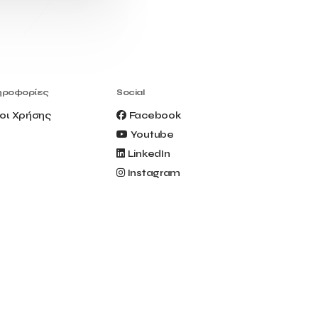
Civitel Akali Hotel
Clio Muse
Clio Muse Tours
Closing Ceremony
Contest
Contribution to the Upgrading of the
Greek Tourism Product
Creta Maris
Creta Palm
ηροφορίες
Social
Crete Golf Club
Crowd Dialog
οι Χρήσης
Facebook
Culture
Culture App
Youtube
Cynthia Harvey
Cyprus
LinkedIn
Del Sol Hotel & Spa
Deliverback
Instagram
Demokritos
Deputy Minister of Development and
Investments
Deputy Minister of Tourism
Diana Group Hotels
Douwe Egberts
Douwe Egberts/Foodrinco
EIF
ESA space solutions
EV Loader
Easy Drive
Elevate Greece
Endeavor Greece
Energy