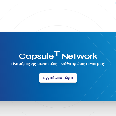
T
Capsule
Network
Γίνε μέρος της καινοτομίας – Μάθε πρώτος τα νέα μας!
Εγγράψου Τώρα