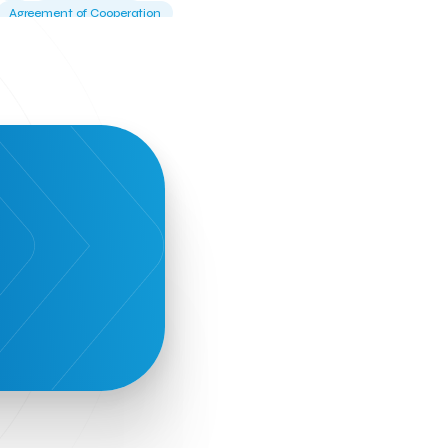
Agreement of Cooperation
Alba Business School
Alexandros Vassilikos
Alexis Komselis
Algomo
Amazon Go
Amazon Web Services
Amirandes Grecotel Boutique Resort
Angela Gerekou
Applications
Archimedes Center
Artificial Intelligence
Athens News Agency
Athens University of Economics &
Business
Best accelerator
Best incubator
Bizrupt
Booths 34-35
BoozeMeApp
Borrn
Boutique Hotel
Cactus Royal Spa & Resort Hotel.
Campsaround
Canaves Oia Suites
T
Candia Beer
Capsule
CaspuleT
Cellarhopping
Citathlon