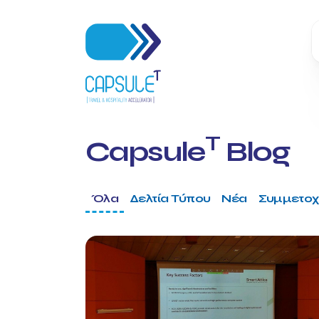
T
Capsule
Blog
Όλα
Δελτία Τύπου
Νέα
Συμμετοχ