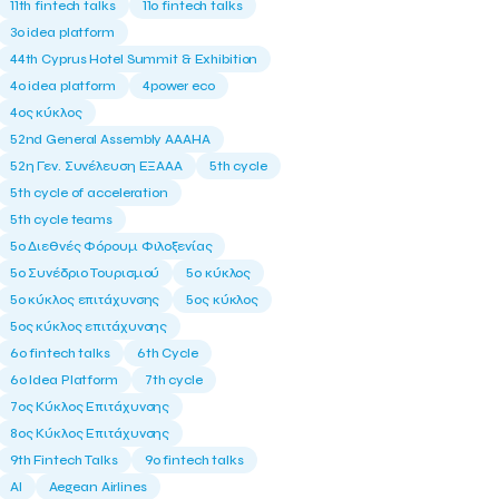
11th fintech talks
11ο fintech talks
3o idea platform
44th Cyprus Hotel Summit & Exhibition
4o idea platform
4power eco
4ος κύκλος
52nd General Assembly AAAHA
52η Γεν. Συνέλευση ΕΞΑΑΑ
5th cycle
5th cycle of acceleration
5th cycle teams
5ο Διεθνές Φόρουμ Φιλοξενίας
5ο Συνέδριο Τουρισμού
5ο κύκλος
5ο κύκλος επιτάχυνσης
5ος κύκλος
5ος κύκλος επιτάχυνσης
6o fintech talks
6th Cycle
6ο Idea Platform
7th cycle
7ος Κύκλος Επιτάχυνσης
8ος Κύκλος Επιτάχυνσης
9th Fintech Talks
9ο fintech talks
AI
Aegean Airlines