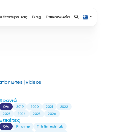
ι Startups μας
Blog
Επικοινωνία
tion Bites | Videos
Χρονιά
Όλα
2019
2020
2021
2022
2023
2024
2025
2026
Ετικέτες
Όλα
Pitching
11th fintech hub