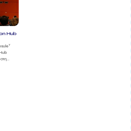
ion Hub
T
psule
 Hub
τη...