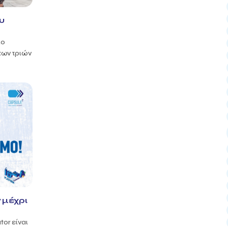
υ
ιο
των τριών
 μέχρι
tor είναι