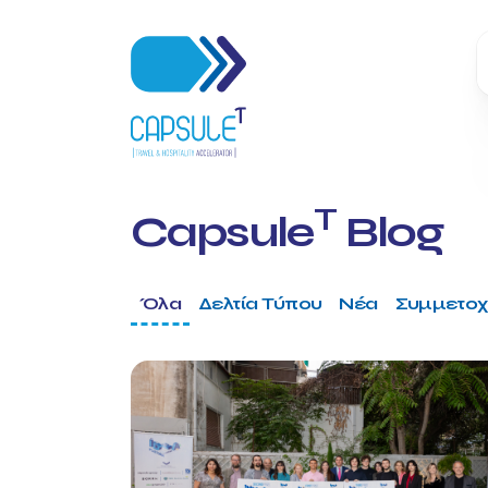
T
Capsule
Blog
Όλα
Δελτία Τύπου
Νέα
Συμμετοχ