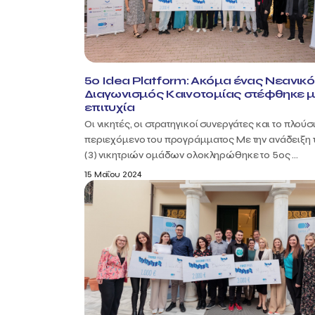
5o Idea Platform: Ακόμα ένας Νεανικ
Διαγωνισμός Καινοτομίας στέφθηκε 
επιτυχία
Οι νικητές, οι στρατηγικοί συνεργάτες και το πλούσ
περιεχόμενο του προγράμματος Με την ανάδειξη 
(3) νικητριών ομάδων ολοκληρώθηκε το 5ος ...
15 Μαΐου 2024