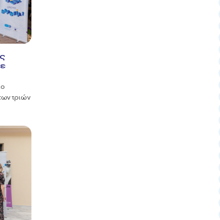
ός
με
ιο
των τριών