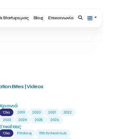
ι Startups μας
Blog
Επικοινωνία
tion Bites | Videos
Χρονιά
Όλα
2019
2020
2021
2022
2023
2024
2025
2026
Ετικέτες
Όλα
Pitching
11th fintech hub