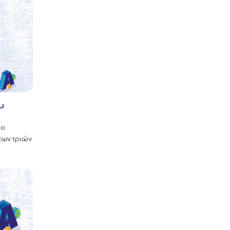
υ
ιο
των τριών