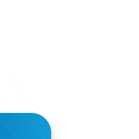
Hotel Toolbox
HotelBrain Group
HotelToolbox
HotelTure
Hotellisense
Hotilities
INTELIGG P.C.
ITB Berlin
ITB Berlin 2023
Idea Platform
Idea Platform 2
Institutional Supporter
Inteligg
Kalimera
Kalimera App
Konstantinos Sournopoulos
Lefteris Chaniotakis
Lesante Cape
Levart App
Loizos apartments
London Business School
Lucy Hotel
Madrid
Magnisia
Maleas Estate
Meandros Boutique & Spa Hotel
Memorandum of Cooperation
Metropolitan Expo
Ministry of Development and Investments
Ministry of Research and Innovation
Ministry of Tourism
MintQR
Mobility
Mystery Pot