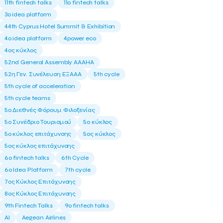
11th fintech talks
11ο fintech talks
3o idea platform
44th Cyprus Hotel Summit & Exhibition
4o idea platform
4power eco
4ος κύκλος
52nd General Assembly AAAHA
52η Γεν. Συνέλευση ΕΞΑΑΑ
5th cycle
5th cycle of acceleration
5th cycle teams
5ο Διεθνές Φόρουμ Φιλοξενίας
5ο Συνέδριο Τουρισμού
5ο κύκλος
5ο κύκλος επιτάχυνσης
5ος κύκλος
5ος κύκλος επιτάχυνσης
6o fintech talks
6th Cycle
6ο Idea Platform
7th cycle
7ος Κύκλος Επιτάχυνσης
8ος Κύκλος Επιτάχυνσης
9th Fintech Talks
9ο fintech talks
AI
Aegean Airlines