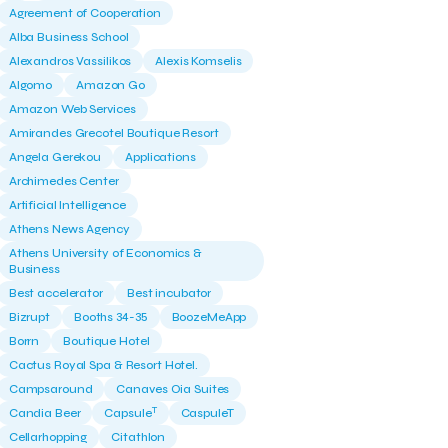
Agreement of Cooperation
Alba Business School
Alexandros Vassilikos
Alexis Komselis
Algomo
Amazon Go
Amazon Web Services
Amirandes Grecotel Boutique Resort
Angela Gerekou
Applications
Archimedes Center
Artificial Intelligence
Athens News Agency
Athens University of Economics &
Business
Best accelerator
Best incubator
Bizrupt
Booths 34-35
BoozeMeApp
Borrn
Boutique Hotel
Cactus Royal Spa & Resort Hotel.
Campsaround
Canaves Oia Suites
T
Candia Beer
Capsule
CaspuleT
Cellarhopping
Citathlon