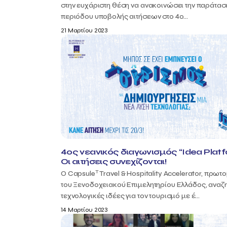
στην ευχάριστη θέση να ανακοινώσει την παράτασ
περιόδου υποβολής αιτήσεων στο 4ο...
21 Μαρτίου 2023
4oς νεανικός διαγωνισμός “Idea Platf
Οι αιτήσεις συνεχίζονται!
T
Ο Capsule
Travel & Hospitality Accelerator, πρωτ
του Ξενοδοχειακού Επιμελητηρίου Ελλάδος, αναζ
τεχνολογικές ιδέες για τον τουρισμό με έ...
14 Μαρτίου 2023