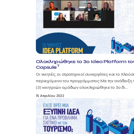
Ολοκληρώθηκε το 3ο Idea Platform το
T
Capsule
Οι νικητές, οι στρατηγικοί συνεργάτες και το πλούσ
περιεχόμενο του προγράμματος Με την ανάδειξη 
(3) νικητριών ομάδων ολοκληρώθηκε το 3ο δι...
15 Απριλίου 2022