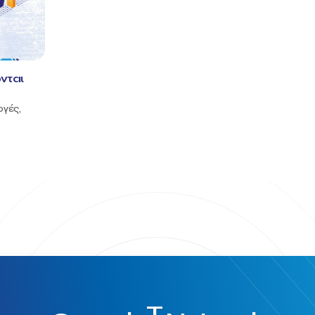
νται
ογές,
T