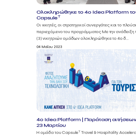
Ολοκληρώθηκε το 4ο Idea Platform το
T
Capsule
Οι νικητές, οι στρατηγικοί συνεργάτες και το πλούσ
περιεχόμενο του προγράμματος Με την ανάδειξη 
(3) νικητριών ομάδων ολοκληρώθηκε το 4ο δ...
04 Μαΐου 2023
4o Idea Platform | Παράταση αιτήσεων
23 Μαρτίου
T
Η ομάδα του Capsule
Travel & Hospitality Accelera