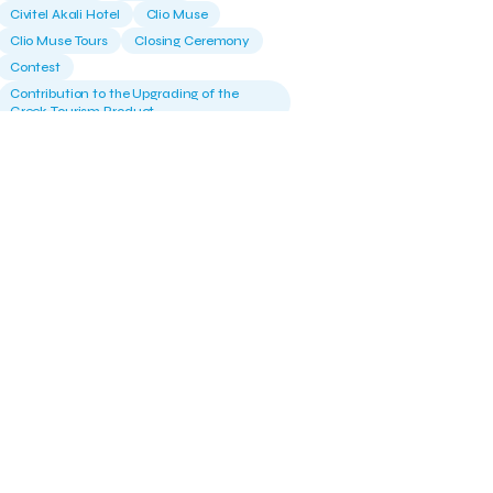
Civitel Akali Hotel
Clio Muse
Clio Muse Tours
Closing Ceremony
Contest
Contribution to the Upgrading of the
Greek Tourism Product
Creta Maris
Creta Palm
Crete Golf Club
Crowd Dialog
Culture
Culture App
Cynthia Harvey
Cyprus
Del Sol Hotel & Spa
Deliverback
Demokritos
Deputy Minister of Development and
Investments
Deputy Minister of Tourism
Diana Group Hotels
Douwe Egberts
Douwe Egberts/Foodrinco
EIF
ESA space solutions
EV Loader
Easy Drive
Elevate Greece
Endeavor Greece
Energy