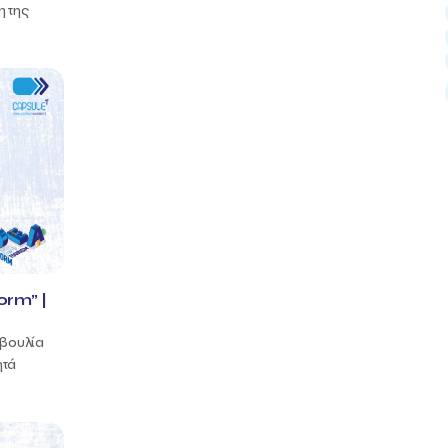
η της
orm” |
οβουλία
ητά