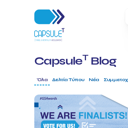
T
Capsule
Blog
Όλα
Δελτία Τύπου
Νέα
Συμμετοχ