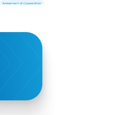
Agreement of Cooperation
Alba Business School
Alexandros Vassilikos
Alexis Komselis
Algomo
Amazon Go
Amazon Web Services
Amirandes Grecotel Boutique Resort
Angela Gerekou
Applications
Archimedes Center
Artificial Intelligence
Athens News Agency
Athens University of Economics &
Business
Best accelerator
Best incubator
Bizrupt
Booths 34-35
BoozeMeApp
Borrn
Boutique Hotel
Cactus Royal Spa & Resort Hotel.
Campsaround
Canaves Oia Suites
T
Candia Beer
Capsule
CaspuleT
Cellarhopping
Citathlon