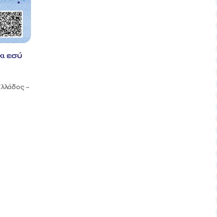
κι εσύ
Ελλάδος –