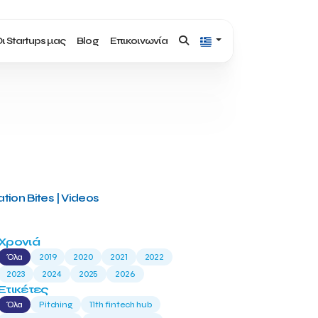
ι Startups μας
Blog
Επικοινωνία
tion Bites | Videos
Χρονιά
Όλα
2019
2020
2021
2022
2023
2024
2025
2026
Ετικέτες
Όλα
Pitching
11th fintech hub