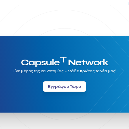
T
Capsule
Network
Γίνε μέρος της καινοτομίας – Μάθε πρώτος τα νέα μας!
Εγγράψου Τώρα