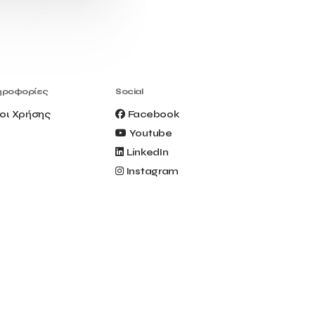
Civitel Akali Hotel
Clio Muse
Clio Muse Tours
Closing Ceremony
Contest
Contribution to the Upgrading of the
Greek Tourism Product
Creta Maris
Creta Palm
ηροφορίες
Social
Crete Golf Club
Crowd Dialog
οι Χρήσης
Facebook
Culture
Culture App
Youtube
Cynthia Harvey
Cyprus
LinkedIn
Del Sol Hotel & Spa
Deliverback
Instagram
Demokritos
Deputy Minister of Development and
Investments
Deputy Minister of Tourism
Diana Group Hotels
Douwe Egberts
Douwe Egberts/Foodrinco
EIF
ESA space solutions
EV Loader
Easy Drive
Elevate Greece
Endeavor Greece
Energy