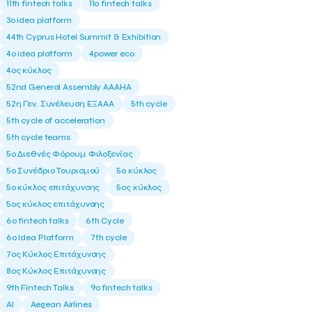
11th fintech talks
11ο fintech talks
3o idea platform
44th Cyprus Hotel Summit & Exhibition
4o idea platform
4power eco
4ος κύκλος
52nd General Assembly AAAHA
52η Γεν. Συνέλευση ΕΞΑΑΑ
5th cycle
5th cycle of acceleration
5th cycle teams
5ο Διεθνές Φόρουμ Φιλοξενίας
5ο Συνέδριο Τουρισμού
5ο κύκλος
5ο κύκλος επιτάχυνσης
5ος κύκλος
5ος κύκλος επιτάχυνσης
6o fintech talks
6th Cycle
6ο Idea Platform
7th cycle
7ος Κύκλος Επιτάχυνσης
8ος Κύκλος Επιτάχυνσης
9th Fintech Talks
9ο fintech talks
AI
Aegean Airlines