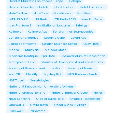
Head of Marketing Southeast Europe
Helexpo
Hellenic Chamber of Hotels
Hotel Toolbox
HotelBrain Group
HotelToolbox
HotelTure
Hotellisense
Hotilities
INTELIGG P.C.
ITB Berlin
ITB Berlin 2023
Idea Platform
Idea Platform 2
Institutional Supporter
Inteligg
Kalimera
Kalimera App
Konstantinos Sournopoulos
Lefteris Chaniotakis
Lesante Cape
Levart App
Loizos apartments
London Business School
Lucy Hotel
Madrid
Magnisia
Maleas Estate
Meandros Boutique & Spa Hotel
Memorandum of Cooperation
Metropolitan Expo
Ministry of Development and Investments
Ministry of Research and Innovation
Ministry of Tourism
MintQR
Mobility
Mystery Pot
NBG Business Seeds
NST Travel
Narratologies
National & Kapodistrian University of Athens
National Startup Registry
National bank of Greece
Nelios
Noūs Santorini
Olea All Suite Hotel
Onassis Foundation
OpenCalls
Orbito Travel
Oscar Suites & Village
POS4work
Panorama