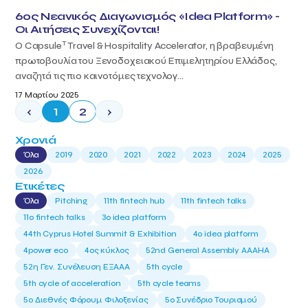
6ος Νεανικός Διαγωνισμός «Idea Platform» -
Οι Αιτήσεις Συνεχίζονται!
T
Ο Capsule
Travel & Hospitality Accelerator, η βραβευμένη
πρωτοβουλία του Ξενοδοχειακού Επιμελητηρίου Ελλάδος,
αναζητά τις πιο καινοτόμες τεχνολογ...
17 Μαρτίου 2025
‹
1
2
›
Χρονιά
Όλα
2019
2020
2021
2022
2023
2024
2025
2026
Ετικέτες
Όλα
Pitching
11th fintech hub
11th fintech talks
11ο fintech talks
3o idea platform
44th Cyprus Hotel Summit & Exhibition
4o idea platform
4power eco
4ος κύκλος
52nd General Assembly AAAHA
52η Γεν. Συνέλευση ΕΞΑΑΑ
5th cycle
5th cycle of acceleration
5th cycle teams
5ο Διεθνές Φόρουμ Φιλοξενίας
5ο Συνέδριο Τουρισμού