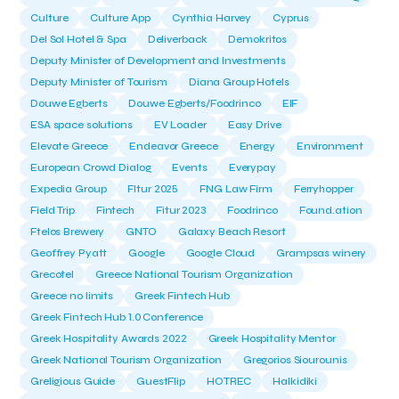
Culture
Culture App
Cynthia Harvey
Cyprus
Del Sol Hotel & Spa
Deliverback
Demokritos
Deputy Minister of Development and Investments
Deputy Minister of Tourism
Diana Group Hotels
Douwe Egberts
Douwe Egberts/Foodrinco
EIF
ESA space solutions
EV Loader
Easy Drive
Elevate Greece
Endeavor Greece
Energy
Environment
European Crowd Dialog
Events
Everypay
Expedia Group
FItur 2025
FNG Law Firm
Ferryhopper
Field Trip
Fintech
Fitur 2023
Foodrinco
Found.ation
Ftelos Brewery
GNTO
Galaxy Beach Resort
Geoffrey Pyatt
Google
Google Cloud
Grampsas winery
Grecotel
Greece National Tourism Organization
Greece no limits
Greek Fintech Hub
Greek Fintech Hub 1.0 Conference
Greek Hospitality Awards 2022
Greek Hospitality Mentor
Greek National Tourism Organization
Gregorios Siourounis
Greligious Guide
GuestFlip
HOTREC
Halkidiki