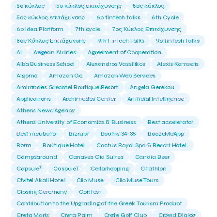
5ο κύκλος
5ο κύκλος επιτάχυνσης
5ος κύκλος
5ος κύκλος επιτάχυνσης
6o fintech talks
6th Cycle
6ο Idea Platform
7th cycle
7ος Κύκλος Επιτάχυνσης
8ος Κύκλος Επιτάχυνσης
9th Fintech Talks
9ο fintech talks
AI
Aegean Airlines
Agreement of Cooperation
Alba Business School
Alexandros Vassilikos
Alexis Komselis
Algomo
Amazon Go
Amazon Web Services
Amirandes Grecotel Boutique Resort
Angela Gerekou
Applications
Archimedes Center
Artificial Intelligence
Athens News Agency
Athens University of Economics & Business
Best accelerator
Best incubator
Bizrupt
Booths 34-35
BoozeMeApp
Borrn
Boutique Hotel
Cactus Royal Spa & Resort Hotel.
Campsaround
Canaves Oia Suites
Candia Beer
T
Capsule
CaspuleT
Cellarhopping
Citathlon
Civitel Akali Hotel
Clio Muse
Clio Muse Tours
Closing Ceremony
Contest
Contribution to the Upgrading of the Greek Tourism Product
Creta Maris
Creta Palm
Crete Golf Club
Crowd Dialog