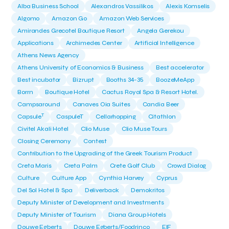
Alba Business School
Alexandros Vassilikos
Alexis Komselis
Algomo
Amazon Go
Amazon Web Services
Amirandes Grecotel Boutique Resort
Angela Gerekou
Applications
Archimedes Center
Artificial Intelligence
Athens News Agency
Athens University of Economics & Business
Best accelerator
Best incubator
Bizrupt
Booths 34-35
BoozeMeApp
Borrn
Boutique Hotel
Cactus Royal Spa & Resort Hotel.
Campsaround
Canaves Oia Suites
Candia Beer
T
Capsule
CaspuleT
Cellarhopping
Citathlon
Civitel Akali Hotel
Clio Muse
Clio Muse Tours
Closing Ceremony
Contest
Contribution to the Upgrading of the Greek Tourism Product
Creta Maris
Creta Palm
Crete Golf Club
Crowd Dialog
Culture
Culture App
Cynthia Harvey
Cyprus
Del Sol Hotel & Spa
Deliverback
Demokritos
Deputy Minister of Development and Investments
Deputy Minister of Tourism
Diana Group Hotels
Douwe Egberts
Douwe Egberts/Foodrinco
EIF