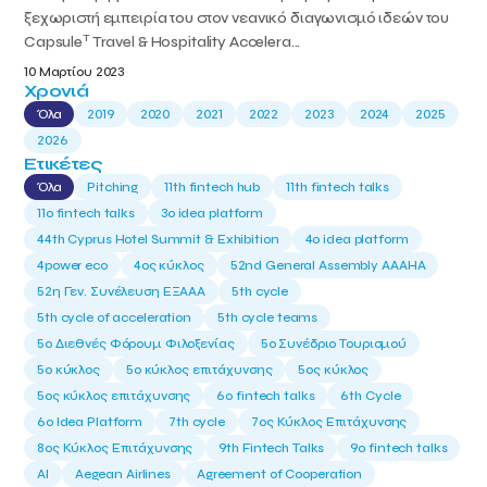
ξεχωριστή εμπειρία του στον νεανικό διαγωνισμό ιδεών του
T
Capsule
Travel & Hospitality Accelera...
10 Μαρτίου 2023
Χρονιά
Όλα
2019
2020
2021
2022
2023
2024
2025
2026
Ετικέτες
Όλα
Pitching
11th fintech hub
11th fintech talks
11ο fintech talks
3o idea platform
44th Cyprus Hotel Summit & Exhibition
4o idea platform
4power eco
4ος κύκλος
52nd General Assembly AAAHA
52η Γεν. Συνέλευση ΕΞΑΑΑ
5th cycle
5th cycle of acceleration
5th cycle teams
5ο Διεθνές Φόρουμ Φιλοξενίας
5ο Συνέδριο Τουρισμού
5ο κύκλος
5ο κύκλος επιτάχυνσης
5ος κύκλος
5ος κύκλος επιτάχυνσης
6o fintech talks
6th Cycle
6ο Idea Platform
7th cycle
7ος Κύκλος Επιτάχυνσης
8ος Κύκλος Επιτάχυνσης
9th Fintech Talks
9ο fintech talks
AI
Aegean Airlines
Agreement of Cooperation