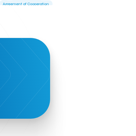
Agreement of Cooperation
Alba Business School
Alexandros Vassilikos
Alexis Komselis
Algomo
Amazon Go
Amazon Web Services
Amirandes Grecotel Boutique Resort
Angela Gerekou
Applications
Archimedes Center
Artificial Intelligence
Athens News Agency
Athens University of Economics &
Business
Best accelerator
Best incubator
Bizrupt
Booths 34-35
BoozeMeApp
Borrn
Boutique Hotel
Cactus Royal Spa & Resort Hotel.
Campsaround
Canaves Oia Suites
T
Candia Beer
Capsule
CaspuleT
Cellarhopping
Citathlon