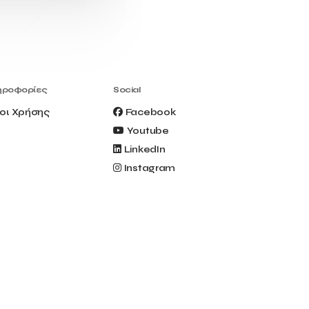
Civitel Akali Hotel
Clio Muse
Clio Muse Tours
Closing Ceremony
Contest
Contribution to the Upgrading of the
Greek Tourism Product
Creta Maris
Creta Palm
ηροφορίες
Social
Crete Golf Club
Crowd Dialog
οι Χρήσης
Facebook
Culture
Culture App
Youtube
Cynthia Harvey
Cyprus
LinkedIn
Del Sol Hotel & Spa
Deliverback
Instagram
Demokritos
Deputy Minister of Development and
Investments
Deputy Minister of Tourism
Diana Group Hotels
Douwe Egberts
Douwe Egberts/Foodrinco
EIF
ESA space solutions
EV Loader
Easy Drive
Elevate Greece
Endeavor Greece
Energy