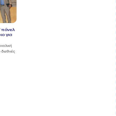
7 πάνελ
ιο για
υνολική
 διεθνές