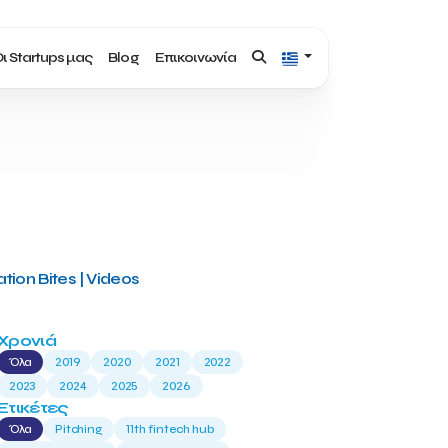
ι Startups μας
Blog
Επικοινωνία
tion Bites | Videos
Χρονιά
Όλα
2019
2020
2021
2022
2023
2024
2025
2026
Ετικέτες
Όλα
Pitching
11th fintech hub