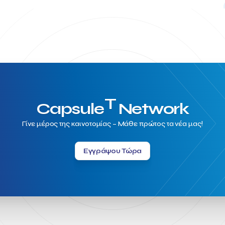
T
Capsule
Network
Γίνε μέρος της καινοτομίας – Μάθε πρώτος τα νέα μας!
Εγγράψου Τώρα