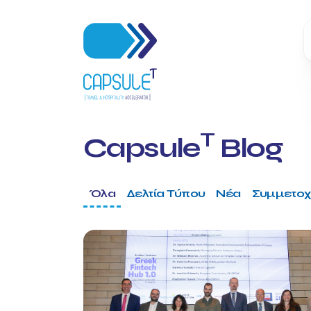
T
Capsule
Blog
Όλα
Δελτία Τύπου
Νέα
Συμμετοχ