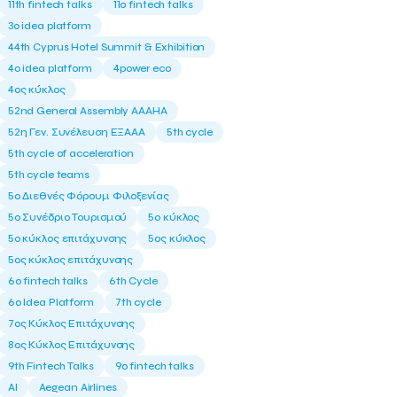
11th fintech talks
11ο fintech talks
3o idea platform
44th Cyprus Hotel Summit & Exhibition
4o idea platform
4power eco
4ος κύκλος
52nd General Assembly AAAHA
52η Γεν. Συνέλευση ΕΞΑΑΑ
5th cycle
5th cycle of acceleration
5th cycle teams
5ο Διεθνές Φόρουμ Φιλοξενίας
5ο Συνέδριο Τουρισμού
5ο κύκλος
5ο κύκλος επιτάχυνσης
5ος κύκλος
5ος κύκλος επιτάχυνσης
6o fintech talks
6th Cycle
6ο Idea Platform
7th cycle
7ος Κύκλος Επιτάχυνσης
8ος Κύκλος Επιτάχυνσης
9th Fintech Talks
9ο fintech talks
AI
Aegean Airlines