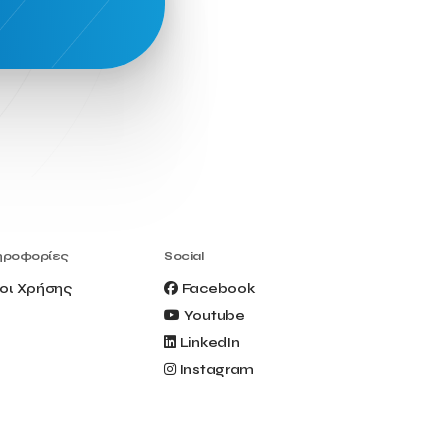
Civitel Akali Hotel
Clio Muse
Clio Muse Tours
Closing Ceremony
Contest
Contribution to the Upgrading of the
Greek Tourism Product
Creta Maris
Creta Palm
Crete Golf Club
Crowd Dialog
Culture
Culture App
Cynthia Harvey
Cyprus
Del Sol Hotel & Spa
Deliverback
Demokritos
ηροφορίες
Social
Deputy Minister of Development and
Investments
οι Χρήσης
Facebook
Deputy Minister of Tourism
Youtube
Diana Group Hotels
Douwe Egberts
LinkedIn
Douwe Egberts/Foodrinco
EIF
Instagram
ESA space solutions
EV Loader
Easy Drive
Elevate Greece
Endeavor Greece
Energy