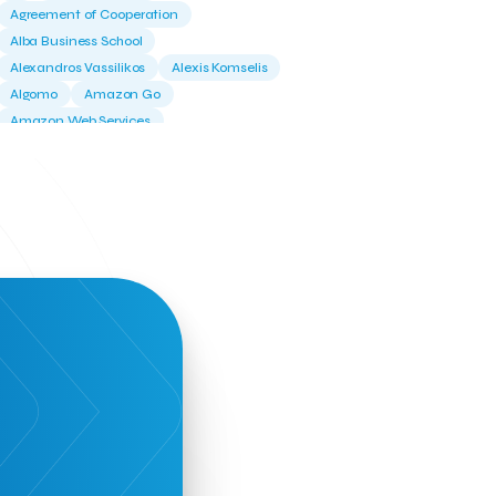
Agreement of Cooperation
Alba Business School
Alexandros Vassilikos
Alexis Komselis
Algomo
Amazon Go
Amazon Web Services
Amirandes Grecotel Boutique Resort
Angela Gerekou
Applications
Archimedes Center
Artificial Intelligence
Athens News Agency
Athens University of Economics &
Business
Best accelerator
Best incubator
Bizrupt
Booths 34-35
BoozeMeApp
Borrn
Boutique Hotel
Cactus Royal Spa & Resort Hotel.
Campsaround
Canaves Oia Suites
T
Candia Beer
Capsule
CaspuleT
Cellarhopping
Citathlon