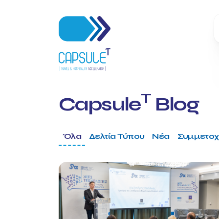
T
Capsule
Blog
Όλα
Δελτία Τύπου
Νέα
Συμμετοχ