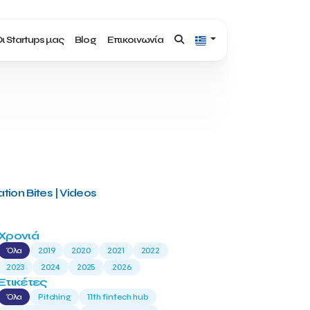
ι Startups μας
Blog
Επικοινωνία
tion Bites | Videos
Χρονιά
Όλα
2019
2020
2021
2022
2023
2024
2025
2026
Ετικέτες
Όλα
Pitching
11th fintech hub