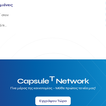
ημένες
T
στον
ο
tr...
T
Capsule
Network
Γίνε μέρος της καινοτομίας – Μάθε πρώτος τα νέα μας!
Εγγράψου Τώρα