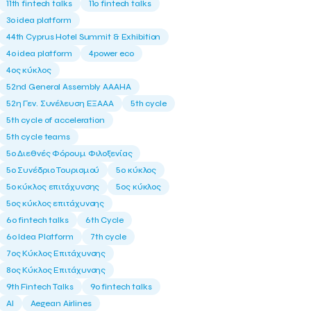
11th fintech talks
11ο fintech talks
3o idea platform
44th Cyprus Hotel Summit & Exhibition
4o idea platform
4power eco
4ος κύκλος
52nd General Assembly AAAHA
52η Γεν. Συνέλευση ΕΞΑΑΑ
5th cycle
5th cycle of acceleration
5th cycle teams
5ο Διεθνές Φόρουμ Φιλοξενίας
5ο Συνέδριο Τουρισμού
5ο κύκλος
5ο κύκλος επιτάχυνσης
5ος κύκλος
5ος κύκλος επιτάχυνσης
6o fintech talks
6th Cycle
6ο Idea Platform
7th cycle
7ος Κύκλος Επιτάχυνσης
8ος Κύκλος Επιτάχυνσης
9th Fintech Talks
9ο fintech talks
AI
Aegean Airlines