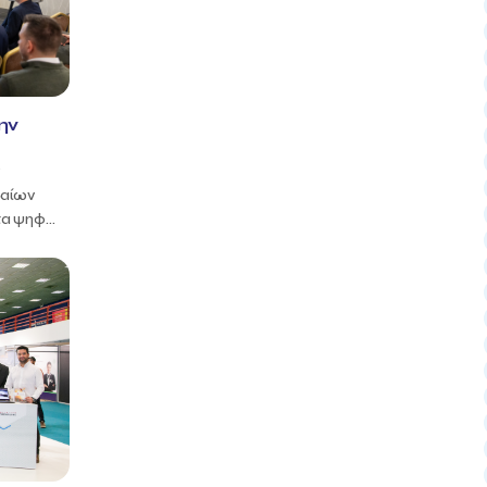
ην
ν
σαίων
α ψηφ...