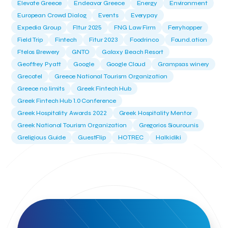
Elevate Greece
Endeavor Greece
Energy
Environment
European Crowd Dialog
Events
Everypay
Expedia Group
FItur 2025
FNG Law Firm
Ferryhopper
Field Trip
Fintech
Fitur 2023
Foodrinco
Found.ation
Ftelos Brewery
GNTO
Galaxy Beach Resort
Geoffrey Pyatt
Google
Google Cloud
Grampsas winery
Grecotel
Greece National Tourism Organization
Greece no limits
Greek Fintech Hub
Greek Fintech Hub 1.0 Conference
Greek Hospitality Awards 2022
Greek Hospitality Mentor
Greek National Tourism Organization
Gregorios Siourounis
Greligious Guide
GuestFlip
HOTREC
Halkidiki
Head of Marketing Southeast Europe
Helexpo
Hellenic Chamber of Hotels
Hotel Toolbox
HotelBrain Group
HotelToolbox
HotelTure
Hotellisense
Hotilities
INTELIGG P.C.
ITB Berlin
ITB Berlin 2023
Idea Platform
Idea Platform 2
Institutional Supporter
Inteligg
Kalimera
Kalimera App
Konstantinos Sournopoulos
Lefteris Chaniotakis
Lesante Cape
Levart App