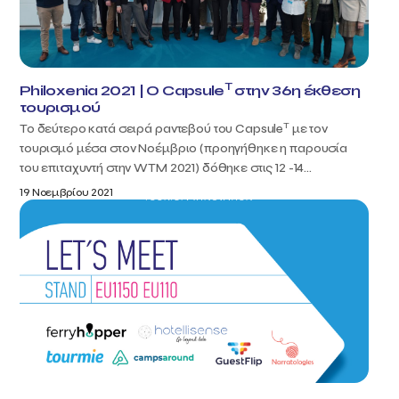
T
Philoxenia 2021 | Ο Capsule
στην 36η έκθεση
τουρισμού
T
Το δεύτερο κατά σειρά ραντεβού του Capsule
με τον
τουρισμό μέσα στον Νοέμβριο (προηγήθηκε η παρουσία
του επιταχυντή στην WTM 2021) δόθηκε στις 12 -14...
19 Νοεμβρίου 2021