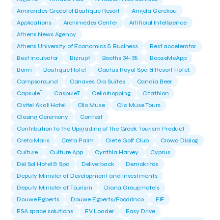
Amirandes Grecotel Boutique Resort
Angela Gerekou
Applications
Archimedes Center
Artificial Intelligence
Athens News Agency
Athens University of Economics & Business
Best accelerator
Best incubator
Bizrupt
Booths 34-35
BoozeMeApp
Borrn
Boutique Hotel
Cactus Royal Spa & Resort Hotel.
Campsaround
Canaves Oia Suites
Candia Beer
T
Capsule
CaspuleT
Cellarhopping
Citathlon
Civitel Akali Hotel
Clio Muse
Clio Muse Tours
Closing Ceremony
Contest
Contribution to the Upgrading of the Greek Tourism Product
Creta Maris
Creta Palm
Crete Golf Club
Crowd Dialog
Culture
Culture App
Cynthia Harvey
Cyprus
Del Sol Hotel & Spa
Deliverback
Demokritos
Deputy Minister of Development and Investments
Deputy Minister of Tourism
Diana Group Hotels
Douwe Egberts
Douwe Egberts/Foodrinco
EIF
ESA space solutions
EV Loader
Easy Drive