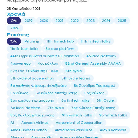
Νοεμβρίου στη Θεσσαλονίκη, με τις ομ...
25 Οκτωβρίου 2021
Χρονιά
Όλα
2019
2020
2021
2022
2023
2024
2025
2026
Ετικέτες
Όλα
Pitching
11th fintech hub
11th fintech talks
11ο fintech talks
3o idea platform
44th Cyprus Hotel Summit & Exhibition
4o idea platform
4power eco
4ος κύκλος
52nd General Assembly AAAHA
52η Γεν. Συνέλευση ΕΞΑΑΑ
5th cycle
5th cycle of acceleration
5th cycle teams
5ο Διεθνές Φόρουμ Φιλοξενίας
5ο Συνέδριο Τουρισμού
5ο κύκλος
5ο κύκλος επιτάχυνσης
5ος κύκλος
5ος κύκλος επιτάχυνσης
6o fintech talks
6th Cycle
6ο Idea Platform
7th cycle
7ος Κύκλος Επιτάχυνσης
8ος Κύκλος Επιτάχυνσης
9th Fintech Talks
9ο fintech talks
AI
Aegean Airlines
Agreement of Cooperation
Alba Business School
Alexandros Vassilikos
Alexis Komselis
Algomo
Amazon Go
Amazon Web Services