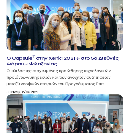
T
O Capsule
στην Xenia 2021 & στο 5ο Διεθνές
Φόρουμ Φιλοξενίας
Ο κύκλος της στοχευμένης προώθησης τεχνολογικών
προϊόντων/υπηρεσιών και των ανοιχτών συζητήσεων
μεταξύ νεοφυών εταιριών του Προγράμματος Επιτ...
30 Νοεμβρίου 2021