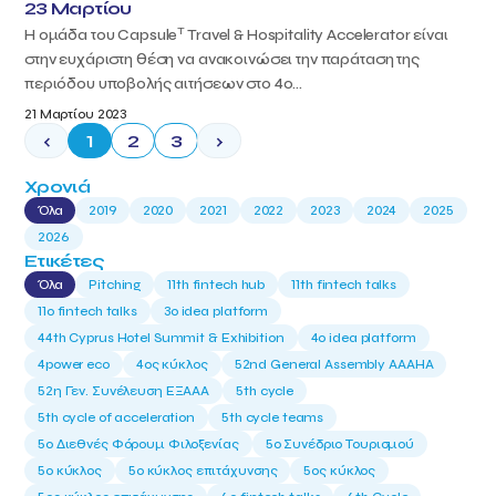
23 Μαρτίου
T
Η ομάδα του Capsule
Travel & Hospitality Accelerator είναι
στην ευχάριστη θέση να ανακοινώσει την παράταση της
περιόδου υποβολής αιτήσεων στο 4ο...
21 Μαρτίου 2023
‹
1
2
3
›
Χρονιά
Όλα
2019
2020
2021
2022
2023
2024
2025
2026
Ετικέτες
Όλα
Pitching
11th fintech hub
11th fintech talks
11ο fintech talks
3o idea platform
44th Cyprus Hotel Summit & Exhibition
4o idea platform
4power eco
4ος κύκλος
52nd General Assembly AAAHA
52η Γεν. Συνέλευση ΕΞΑΑΑ
5th cycle
5th cycle of acceleration
5th cycle teams
5ο Διεθνές Φόρουμ Φιλοξενίας
5ο Συνέδριο Τουρισμού
5ο κύκλος
5ο κύκλος επιτάχυνσης
5ος κύκλος