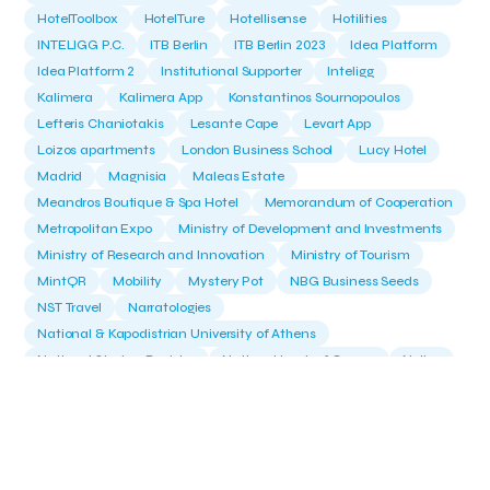
HotelToolbox
HotelTure
Hotellisense
Hotilities
INTELIGG P.C.
ITB Berlin
ITB Berlin 2023
Idea Platform
Idea Platform 2
Institutional Supporter
Inteligg
Kalimera
Kalimera App
Konstantinos Sournopoulos
Lefteris Chaniotakis
Lesante Cape
Levart App
Loizos apartments
London Business School
Lucy Hotel
Madrid
Magnisia
Maleas Estate
Meandros Boutique & Spa Hotel
Memorandum of Cooperation
Metropolitan Expo
Ministry of Development and Investments
Ministry of Research and Innovation
Ministry of Tourism
MintQR
Mobility
Mystery Pot
NBG Business Seeds
NST Travel
Narratologies
National & Kapodistrian University of Athens
National Startup Registry
National bank of Greece
Nelios
Noūs Santorini
Olea All Suite Hotel
Onassis Foundation
OpenCalls
Orbito Travel
Oscar Suites & Village
POS4work
Panorama
Panorama of Entrepreneurship and Career development