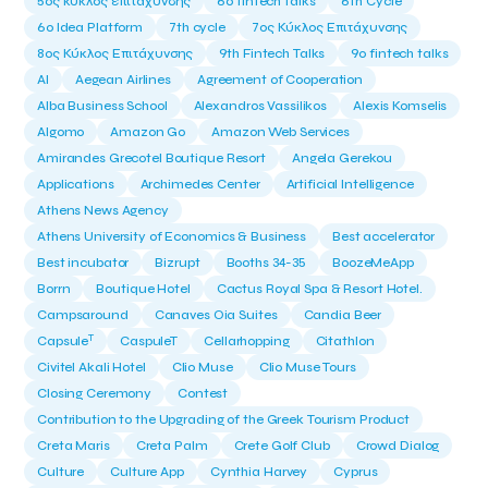
5ος κύκλος επιτάχυνσης
6o fintech talks
6th Cycle
6ο Idea Platform
7th cycle
7ος Κύκλος Επιτάχυνσης
8ος Κύκλος Επιτάχυνσης
9th Fintech Talks
9ο fintech talks
AI
Aegean Airlines
Agreement of Cooperation
Alba Business School
Alexandros Vassilikos
Alexis Komselis
Algomo
Amazon Go
Amazon Web Services
Amirandes Grecotel Boutique Resort
Angela Gerekou
Applications
Archimedes Center
Artificial Intelligence
Athens News Agency
Athens University of Economics & Business
Best accelerator
Best incubator
Bizrupt
Booths 34-35
BoozeMeApp
Borrn
Boutique Hotel
Cactus Royal Spa & Resort Hotel.
Campsaround
Canaves Oia Suites
Candia Beer
T
Capsule
CaspuleT
Cellarhopping
Citathlon
Civitel Akali Hotel
Clio Muse
Clio Muse Tours
Closing Ceremony
Contest
Contribution to the Upgrading of the Greek Tourism Product
Creta Maris
Creta Palm
Crete Golf Club
Crowd Dialog
Culture
Culture App
Cynthia Harvey
Cyprus