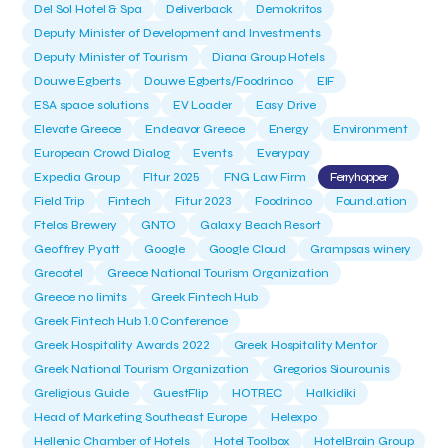
Del Sol Hotel & Spa
Deliverback
Demokritos
Deputy Minister of Development and Investments
Deputy Minister of Tourism
Diana Group Hotels
Douwe Egberts
Douwe Egberts/Foodrinco
EIF
ESA space solutions
EV Loader
Easy Drive
Elevate Greece
Endeavor Greece
Energy
Environment
European Crowd Dialog
Events
Everypay
Expedia Group
FItur 2025
FNG Law Firm
Ferryhopper
Field Trip
Fintech
Fitur 2023
Foodrinco
Found.ation
Ftelos Brewery
GNTO
Galaxy Beach Resort
Geoffrey Pyatt
Google
Google Cloud
Grampsas winery
Grecotel
Greece National Tourism Organization
Greece no limits
Greek Fintech Hub
Greek Fintech Hub 1.0 Conference
Greek Hospitality Awards 2022
Greek Hospitality Mentor
Greek National Tourism Organization
Gregorios Siourounis
Greligious Guide
GuestFlip
HOTREC
Halkidiki
Head of Marketing Southeast Europe
Helexpo
Hellenic Chamber of Hotels
Hotel Toolbox
HotelBrain Group