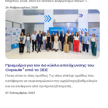
Μαρτίου 2024, στον 5ο νεανικό Διαγωνισμό Ιδεών "I...
26 Φεβρουαρίους 2024
Πρεμιέρα για τον 6ο κύκλο επιτάχυνσης του
T
Capsule
από το ΞΕΕ
Ποιες είναι οι νέες ομάδες; Τις νέες startup ομάδες που
κατάφεραν να συγκεντρώσουν την υψηλότερη βαθμολογία
και να επιλεγούν από την Κριτική Επιτροπή...
07 Σεπτεμβρίου 2023