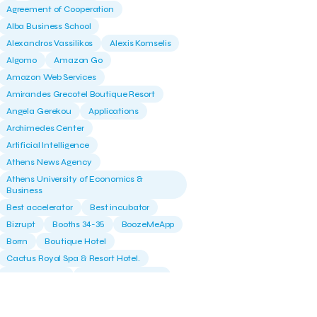
Agreement of Cooperation
Alba Business School
Alexandros Vassilikos
Alexis Komselis
Algomo
Amazon Go
Amazon Web Services
Amirandes Grecotel Boutique Resort
Angela Gerekou
Applications
Archimedes Center
Artificial Intelligence
Athens News Agency
Athens University of Economics &
Business
Best accelerator
Best incubator
Bizrupt
Booths 34-35
BoozeMeApp
Borrn
Boutique Hotel
Cactus Royal Spa & Resort Hotel.
Campsaround
Canaves Oia Suites
T
Candia Beer
Capsule
CaspuleT
Cellarhopping
Citathlon