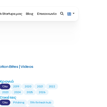
ι Startups μας
Blog
Επικοινωνία
tion Bites | Videos
Χρονιά
Όλα
2019
2020
2021
2022
2023
2024
2025
2026
Ετικέτες
Όλα
Pitching
11th fintech hub