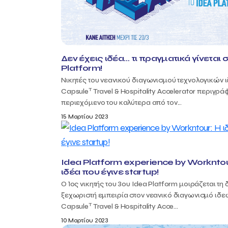
Δεν έχεις ιδέα… τι πραγματικά γίνεται 
Platform!
Νικητές του νεανικού διαγωνισμού τεχνολογικών 
T
Capsule
Travel & Hospitality Accelerator περιγρά
περιεχόμενο του καλύτερα από τον...
15 Μαρτίου 2023
Idea Platform experience by Workntou
ιδέα που έγινε startup!
Ο 1ος νικητής του 3ου Idea Platform μοιράζεται τη 
ξεχωριστή εμπειρία στον νεανικό διαγωνισμό ιδε
T
Capsule
Travel & Hospitality Acce...
10 Μαρτίου 2023