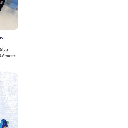
υν
αθένα
διάρκεια