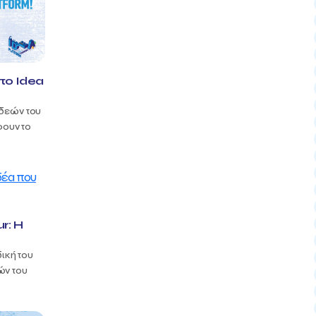
στο Idea
ιδεών του
φουν το
r: Η
δική του
ών του