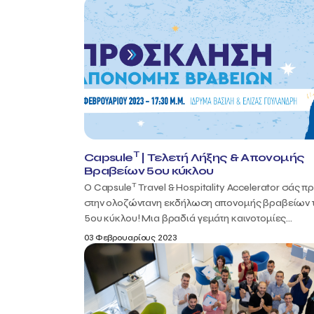
T
Capsule
| Τελετή Λήξης & Απονομής
Βραβείων 5ου κύκλου
T
Ο Capsule
Travel & Hospitality Accelerator σάς π
στην ολοζώντανη εκδήλωση απονομής βραβείων 
5ου κύκλου! Μια βραδιά γεμάτη καινοτομίες...
03 Φεβρουαρίους 2023