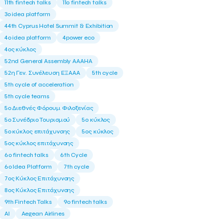
11th fintech talks
11ο fintech talks
3o idea platform
44th Cyprus Hotel Summit & Exhibition
4o idea platform
4power eco
4ος κύκλος
52nd General Assembly AAAHA
52η Γεν. Συνέλευση ΕΞΑΑΑ
5th cycle
5th cycle of acceleration
5th cycle teams
5ο Διεθνές Φόρουμ Φιλοξενίας
5ο Συνέδριο Τουρισμού
5ο κύκλος
5ο κύκλος επιτάχυνσης
5ος κύκλος
5ος κύκλος επιτάχυνσης
6o fintech talks
6th Cycle
6ο Idea Platform
7th cycle
7ος Κύκλος Επιτάχυνσης
8ος Κύκλος Επιτάχυνσης
9th Fintech Talks
9ο fintech talks
AI
Aegean Airlines