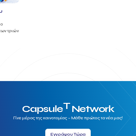
υ
ιο
των τριών
T
Capsule
Network
Γίνε μέρος της καινοτομίας – Μάθε πρώτος τα νέα μας!
Εγγράψου Τώρα