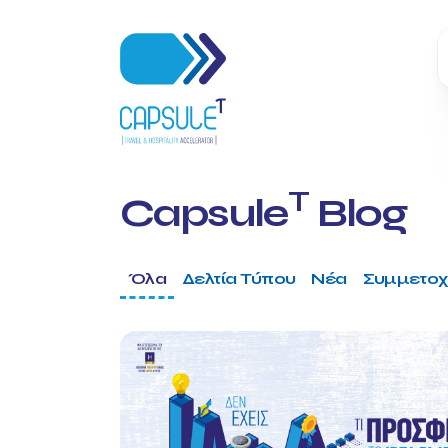
T
Capsule
Blog
Όλα
Δελτία Τύπου
Νέα
Συμμετοχ