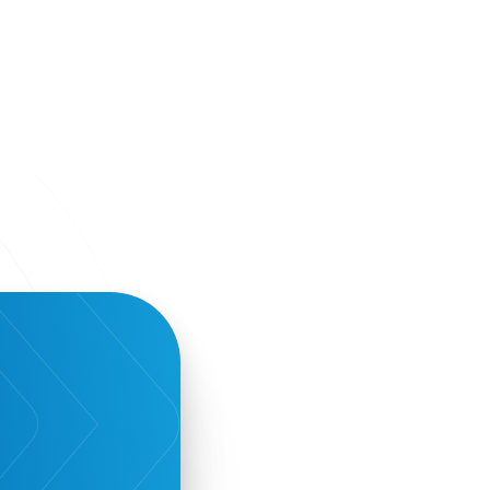
Environment
European Crowd Dialog
Events
Everypay
Expedia Group
FItur 2025
FNG Law Firm
Ferryhopper
Field Trip
Fintech
Fitur 2023
Foodrinco
Found.ation
Ftelos Brewery
GNTO
Galaxy Beach Resort
Geoffrey Pyatt
Google
Google Cloud
Grampsas winery
Grecotel
Greece National Tourism Organization
Greece no limits
Greek Fintech Hub
Greek Fintech Hub 1.0 Conference
Greek Hospitality Awards 2022
Greek Hospitality Mentor
Greek National Tourism Organization
Gregorios Siourounis
Greligious Guide
GuestFlip
HOTREC
Halkidiki
Head of Marketing Southeast Europe
Helexpo
Hellenic Chamber of Hotels