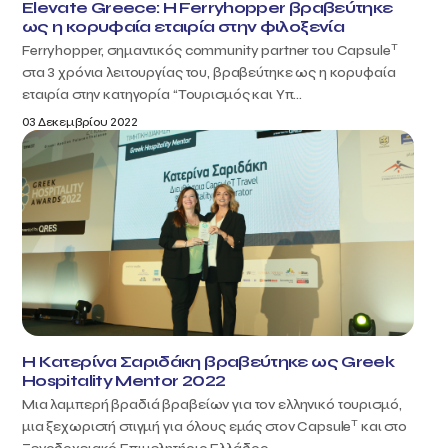
Elevate Greece: Η Ferryhopper βραβεύτηκε
ως η κορυφαία εταιρία στην φιλοξενία
T
Ferryhopper, σημαντικός community partner του Capsule
στα 3 χρόνια λειτουργίας του, βραβεύτηκε ως η κορυφαία
εταιρία στην κατηγορία “Τουρισμός και Υπ...
03 Δεκεμβρίου 2022
Η Κατερίνα Σαριδάκη βραβεύτηκε ως Greek
Hospitality Mentor 2022
Μια λαμπερή βραδιά βραβείων για τον ελληνικό τουρισμό,
T
μια ξεχωριστή στιγμή για όλους εμάς στον Capsule
και στο