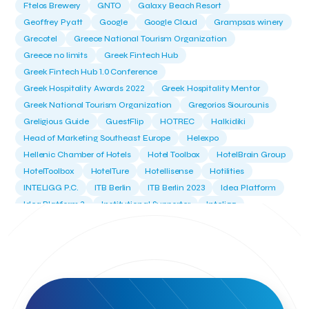
Ftelos Brewery
GNTO
Galaxy Beach Resort
Geoffrey Pyatt
Google
Google Cloud
Grampsas winery
Grecotel
Greece National Tourism Organization
Greece no limits
Greek Fintech Hub
Greek Fintech Hub 1.0 Conference
Greek Hospitality Awards 2022
Greek Hospitality Mentor
Greek National Tourism Organization
Gregorios Siourounis
Greligious Guide
GuestFlip
HOTREC
Halkidiki
Head of Marketing Southeast Europe
Helexpo
Hellenic Chamber of Hotels
Hotel Toolbox
HotelBrain Group
HotelToolbox
HotelTure
Hotellisense
Hotilities
INTELIGG P.C.
ITB Berlin
ITB Berlin 2023
Idea Platform
Idea Platform 2
Institutional Supporter
Inteligg
Kalimera
Kalimera App
Konstantinos Sournopoulos
Lefteris Chaniotakis
Lesante Cape
Levart App
Loizos apartments
London Business School
Lucy Hotel
Madrid
Magnisia
Maleas Estate
Meandros Boutique & Spa Hotel
Memorandum of Cooperation
Metropolitan Expo
Ministry of Development and Investments