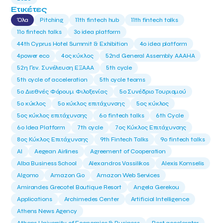
Ετικέτες
Όλα
Pitching
11th fintech hub
11th fintech talks
11ο fintech talks
3o idea platform
44th Cyprus Hotel Summit & Exhibition
4o idea platform
4power eco
4ος κύκλος
52nd General Assembly AAAHA
52η Γεν. Συνέλευση ΕΞΑΑΑ
5th cycle
5th cycle of acceleration
5th cycle teams
5ο Διεθνές Φόρουμ Φιλοξενίας
5ο Συνέδριο Τουρισμού
5ο κύκλος
5ο κύκλος επιτάχυνσης
5ος κύκλος
5ος κύκλος επιτάχυνσης
6o fintech talks
6th Cycle
6ο Idea Platform
7th cycle
7ος Κύκλος Επιτάχυνσης
8ος Κύκλος Επιτάχυνσης
9th Fintech Talks
9ο fintech talks
AI
Aegean Airlines
Agreement of Cooperation
Alba Business School
Alexandros Vassilikos
Alexis Komselis
Algomo
Amazon Go
Amazon Web Services
Amirandes Grecotel Boutique Resort
Angela Gerekou
Applications
Archimedes Center
Artificial Intelligence
Athens News Agency