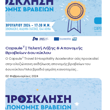
T
Capsule
| Τελετή Λήξης & Απονομής
Βραβείων 6ου κύκλου
T
Ο Capsule
Travel & Hospitality Accelerator σάς προσκαλεί
στην ολοζώντανη εκδήλωση απονομής βραβείων του
6ου κύκλου! Μια βραδιά γεμάτη καινοτομίες...
02 Φεβρουαρίους 2024