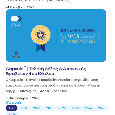
Ξενοδοχειακό Επιμελητήριο Ελλάδος...
24 Οκτωβρίου 2022
T
Capsule
| Τελετή Λήξης & Απονομής
Βραβείων 4ου Κύκλου
T
Ο Capsule
Travel & Hospitality Accelerator με ιδιαίτερη
χαρά σάς προσκαλεί στη διαδικτυακή εκδήλωση «Τελετή
Λήξης & Απονομής – 4ος Κύκλος Προ...
01 Φεβρουαρίους 2022
Χρονιά
Όλα
2019
2020
2021
2022
2023
2024
2025
2026