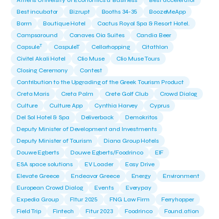
Athens University of Economics & Business
Best accelerator
Best incubator
Bizrupt
Booths 34-35
BoozeMeApp
Borrn
Boutique Hotel
Cactus Royal Spa & Resort Hotel.
Campsaround
Canaves Oia Suites
Candia Beer
T
Capsule
CaspuleT
Cellarhopping
Citathlon
Civitel Akali Hotel
Clio Muse
Clio Muse Tours
Closing Ceremony
Contest
Contribution to the Upgrading of the Greek Tourism Product
Creta Maris
Creta Palm
Crete Golf Club
Crowd Dialog
Culture
Culture App
Cynthia Harvey
Cyprus
Del Sol Hotel & Spa
Deliverback
Demokritos
Deputy Minister of Development and Investments
Deputy Minister of Tourism
Diana Group Hotels
Douwe Egberts
Douwe Egberts/Foodrinco
EIF
ESA space solutions
EV Loader
Easy Drive
Elevate Greece
Endeavor Greece
Energy
Environment
European Crowd Dialog
Events
Everypay
Expedia Group
FItur 2025
FNG Law Firm
Ferryhopper
Field Trip
Fintech
Fitur 2023
Foodrinco
Found.ation