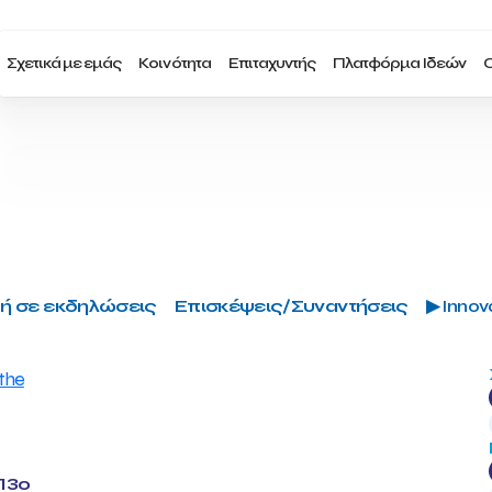
Σχετικά με εμάς
Κοινότητα
Επιταχυντής
Πλατφόρμα Ιδεών
Ο
ή σε εκδηλώσεις
Επισκέψεις/Συναντήσεις
▶ Innova
 13ο