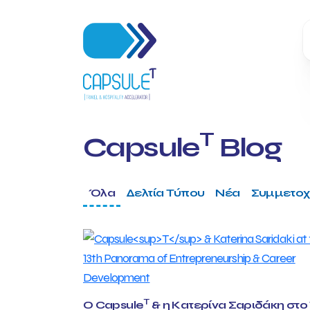
T
Capsule
Blog
Όλα
Δελτία Τύπου
Νέα
Συμμετοχ
T
Ο Capsule
& η Κατερίνα Σαριδάκη στο