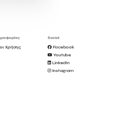
Civitel Akali Hotel
Clio Muse
Clio Muse Tours
Closing Ceremony
Contest
Contribution to the Upgrading of the
Greek Tourism Product
Creta Maris
Creta Palm
ηροφορίες
Social
Crete Golf Club
Crowd Dialog
οι Χρήσης
Facebook
Culture
Culture App
Youtube
Cynthia Harvey
Cyprus
LinkedIn
Del Sol Hotel & Spa
Deliverback
Instagram
Demokritos
Deputy Minister of Development and
Investments
Deputy Minister of Tourism
Diana Group Hotels
Douwe Egberts
Douwe Egberts/Foodrinco
EIF
ESA space solutions
EV Loader
Easy Drive
Elevate Greece
Endeavor Greece
Energy