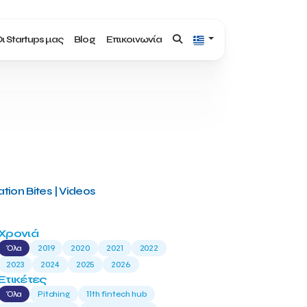
ι Startups μας
Blog
Επικοινωνία
tion Bites | Videos
Χρονιά
Όλα
2019
2020
2021
2022
2023
2024
2025
2026
Ετικέτες
Όλα
Pitching
11th fintech hub