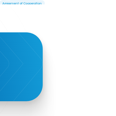
Agreement of Cooperation
Alba Business School
Alexandros Vassilikos
Alexis Komselis
Algomo
Amazon Go
Amazon Web Services
Amirandes Grecotel Boutique Resort
Angela Gerekou
Applications
Archimedes Center
Artificial Intelligence
Athens News Agency
Athens University of Economics &
Business
Best accelerator
Best incubator
Bizrupt
Booths 34-35
BoozeMeApp
Borrn
Boutique Hotel
Cactus Royal Spa & Resort Hotel.
Campsaround
Canaves Oia Suites
T
Candia Beer
Capsule
CaspuleT
Cellarhopping
Citathlon