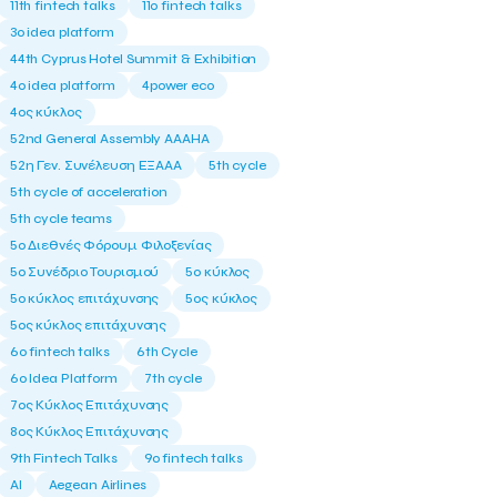
11th fintech talks
11ο fintech talks
3o idea platform
44th Cyprus Hotel Summit & Exhibition
4o idea platform
4power eco
4ος κύκλος
52nd General Assembly AAAHA
52η Γεν. Συνέλευση ΕΞΑΑΑ
5th cycle
5th cycle of acceleration
5th cycle teams
5ο Διεθνές Φόρουμ Φιλοξενίας
5ο Συνέδριο Τουρισμού
5ο κύκλος
5ο κύκλος επιτάχυνσης
5ος κύκλος
5ος κύκλος επιτάχυνσης
6o fintech talks
6th Cycle
6ο Idea Platform
7th cycle
7ος Κύκλος Επιτάχυνσης
8ος Κύκλος Επιτάχυνσης
9th Fintech Talks
9ο fintech talks
AI
Aegean Airlines