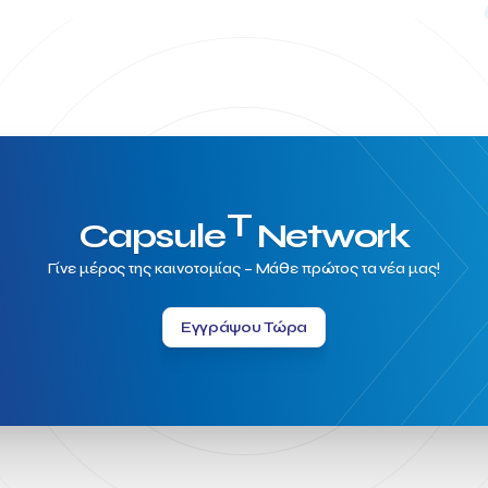
T
Capsule
Network
Γίνε μέρος της καινοτομίας – Μάθε πρώτος τα νέα μας!
Εγγράψου Τώρα