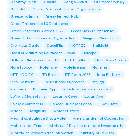
Geoffrey Pyatt
Google
Google Cloud
Grampsas winery
Grecotel
Greece National Tourism Organization
Greece no limits
Greek Fintech Hub
Greek Fintech Hub 1.0 Conference
Greek Hospitality Awards 2022
Greek Hospitality Mentor
Greek National Tourism Organization
Gregorios Siourounis
Greligious Guide
GuestFlip
HOTREC
Halkidiki
Head of Marketing Southeast Europe
Helexpo
Hellenic Chamber of Hotels
Hotel Toolbox
HotelBrain Group
HotelToolbox
HotelTure
Hotellisense
Hotilities
INTELIGG P.C.
ITB Berlin
ITB Berlin 2023
Idea Platform
Idea Platform 2
Institutional Supporter
Inteligg
Kalimera
Kalimera App
Konstantinos Sournopoulos
Lefteris Chaniotakis
Lesante Cape
Levart App
Loizos apartments
London Business School
Lucy Hotel
Madrid
Magnisia
Maleas Estate
Meandros Boutique & Spa Hotel
Memorandum of Cooperation
Metropolitan Expo
Ministry of Development and Investments
Ministry of Research and Innovation
Ministry of Tourism