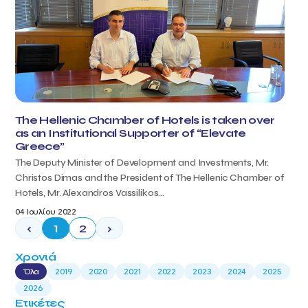
The Hellenic Chamber of Hotels is taken over
as an Institutional Supporter of “Elevate
Greece”
The Deputy Minister of Development and Investments, Mr.
Christos Dimas and the President of The Hellenic Chamber of
Hotels, Mr. Alexandros Vassilikos...
04 Ιουλίου 2022
‹
1
2
›
Χρονιά
Όλα
2019
2020
2021
2022
2023
2024
2025
2026
Ετικέτες