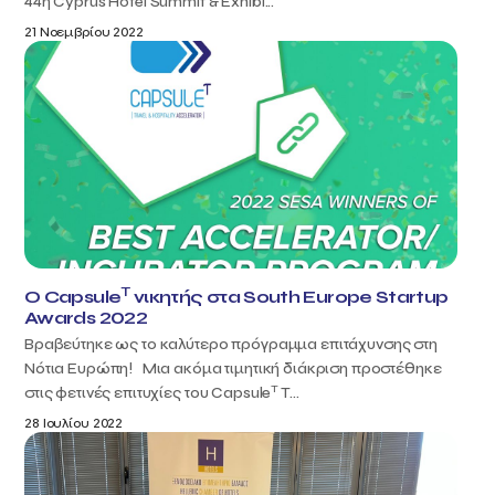
44η Cyprus Hotel Summit & Exhibi...
21 Νοεμβρίου 2022
T
O Capsule
νικητής στα South Europe Startup
Awards 2022
Βραβεύτηκε ως το καλύτερο πρόγραμμα επιτάχυνσης στη
Νότια Ευρώπη! Μια ακόμα τιμητική διάκριση προστέθηκε
T
στις φετινές επιτυχίες του Capsule
T...
28 Ιουλίου 2022