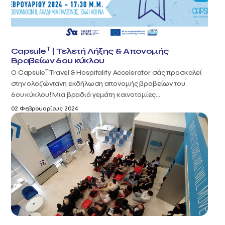
T
Capsule
| Τελετή Λήξης & Απονομής
Βραβείων 6ου κύκλου
T
Ο Capsule
Travel & Hospitality Accelerator σάς προσκαλεί
στην ολοζώντανη εκδήλωση απονομής βραβείων του
6ου κύκλου! Μια βραδιά γεμάτη καινοτομίες...
02 Φεβρουαρίους 2024