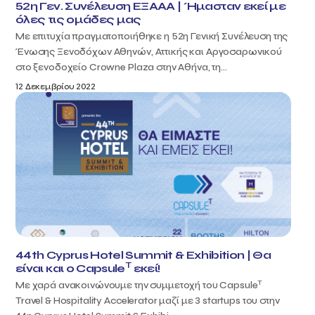
52η Γεν. Συνέλευση ΕΞΑΑΑ | Ήμασταν εκεί με
όλες τις ομάδες μας
Με επιτυχία πραγματοποιήθηκε η 52η Γενική Συνέλευση της
Ένωσης Ξενοδόχων Αθηνών, Αττικής και Αργοσαρωνικού
στο ξενοδοχείο Crowne Plaza στην Αθήνα, τη...
12 Δεκεμβρίου 2022
44th Cyprus Hotel Summit & Exhibition | Θα
T
είναι και ο Capsule
εκεί!
T
Με χαρά ανακοινώνουμε την συμμετοχή του Capsule
Travel & Hospitality Accelerator μαζί με 3 startups του στην