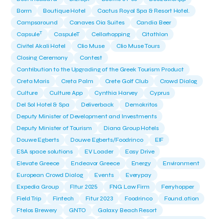
Borrn
Boutique Hotel
Cactus Royal Spa & Resort Hotel.
Campsaround
Canaves Oia Suites
Candia Beer
T
Capsule
CaspuleT
Cellarhopping
Citathlon
Civitel Akali Hotel
Clio Muse
Clio Muse Tours
Closing Ceremony
Contest
Contribution to the Upgrading of the Greek Tourism Product
Creta Maris
Creta Palm
Crete Golf Club
Crowd Dialog
Culture
Culture App
Cynthia Harvey
Cyprus
Del Sol Hotel & Spa
Deliverback
Demokritos
Deputy Minister of Development and Investments
Deputy Minister of Tourism
Diana Group Hotels
Douwe Egberts
Douwe Egberts/Foodrinco
EIF
ESA space solutions
EV Loader
Easy Drive
Elevate Greece
Endeavor Greece
Energy
Environment
European Crowd Dialog
Events
Everypay
Expedia Group
FItur 2025
FNG Law Firm
Ferryhopper
Field Trip
Fintech
Fitur 2023
Foodrinco
Found.ation
Ftelos Brewery
GNTO
Galaxy Beach Resort