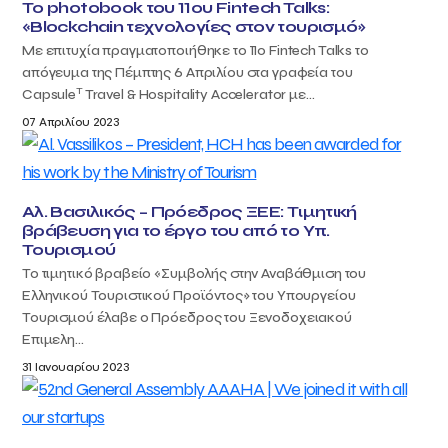
Το photobook του 11ου Fintech Talks:
«Blockchain τεχνολογίες στον τουρισμό»
Με επιτυχία πραγματοποιήθηκε το 11ο Fintech Talks το
απόγευμα της Πέμπτης 6 Απριλίου στα γραφεία του
T
Capsule
Travel & Hospitality Accelerator με...
07 Απριλίου 2023
Αλ. Βασιλικός – Πρόεδρος ΞΕΕ: Τιμητική
βράβευση για το έργο του από το Υπ.
Τουρισμού
Το τιμητικό βραβείο «Συμβολής στην Αναβάθμιση του
Ελληνικού Τουριστικού Προϊόντος» του Υπουργείου
Τουρισμού έλαβε ο Πρόεδρος του Ξενοδοχειακού
Επιμελη...
31 Ιανουαρίου 2023