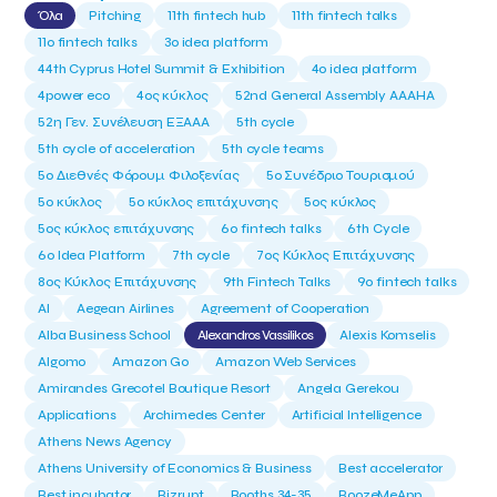
Όλα
Pitching
11th fintech hub
11th fintech talks
11ο fintech talks
3o idea platform
44th Cyprus Hotel Summit & Exhibition
4o idea platform
4power eco
4ος κύκλος
52nd General Assembly AAAHA
52η Γεν. Συνέλευση ΕΞΑΑΑ
5th cycle
5th cycle of acceleration
5th cycle teams
5ο Διεθνές Φόρουμ Φιλοξενίας
5ο Συνέδριο Τουρισμού
5ο κύκλος
5ο κύκλος επιτάχυνσης
5ος κύκλος
5ος κύκλος επιτάχυνσης
6o fintech talks
6th Cycle
6ο Idea Platform
7th cycle
7ος Κύκλος Επιτάχυνσης
8ος Κύκλος Επιτάχυνσης
9th Fintech Talks
9ο fintech talks
AI
Aegean Airlines
Agreement of Cooperation
Alba Business School
Alexandros Vassilikos
Alexis Komselis
Algomo
Amazon Go
Amazon Web Services
Amirandes Grecotel Boutique Resort
Angela Gerekou
Applications
Archimedes Center
Artificial Intelligence
Athens News Agency
Athens University of Economics & Business
Best accelerator
Best incubator
Bizrupt
Booths 34-35
BoozeMeApp