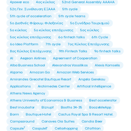
4power eco
4ος κύκλος
52nd General Assembly AAAHA
52η Γεν. Συνέλευση ΕΞΑΑΑ
5th cycle
5th cycle of acceleration
5th cycle teams
5ο Διεθνές Φόρουμ Φιλοξενίας
5ο Συνέδριο Τουρισμού
5ο κύκλος
5ο κύκλος επιτάχυνσης
5ος κύκλος
5ος κύκλος επιτάχυνσης
6o fintech talks
6th Cycle
6ο Idea Platform
7th cycle
7ος Κύκλος Επιτάχυνσης
8ος Κύκλος Επιτάχυνσης
9th Fintech Talks
9ο fintech talks
AI
Aegean Airlines
Agreement of Cooperation
Alba Business School
Alexandros Vassilikos
Alexis Komselis
Algomo
Amazon Go
Amazon Web Services
Amirandes Grecotel Boutique Resort
Angela Gerekou
Applications
Archimedes Center
Artificial Intelligence
Athens News Agency
Athens University of Economics & Business
Best accelerator
Best incubator
Bizrupt
Booths 34-35
BoozeMeApp
Borrn
Boutique Hotel
Cactus Royal Spa & Resort Hotel.
Campsaround
Canaves Oia Suites
Candia Beer
T
Capsule
CaspuleT
Cellarhopping
Citathlon