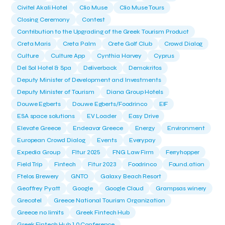
Civitel Akali Hotel
Clio Muse
Clio Muse Tours
Closing Ceremony
Contest
Contribution to the Upgrading of the Greek Tourism Product
Creta Maris
Creta Palm
Crete Golf Club
Crowd Dialog
Culture
Culture App
Cynthia Harvey
Cyprus
Del Sol Hotel & Spa
Deliverback
Demokritos
Deputy Minister of Development and Investments
Deputy Minister of Tourism
Diana Group Hotels
Douwe Egberts
Douwe Egberts/Foodrinco
EIF
ESA space solutions
EV Loader
Easy Drive
Elevate Greece
Endeavor Greece
Energy
Environment
European Crowd Dialog
Events
Everypay
Expedia Group
FItur 2025
FNG Law Firm
Ferryhopper
Field Trip
Fintech
Fitur 2023
Foodrinco
Found.ation
Ftelos Brewery
GNTO
Galaxy Beach Resort
Geoffrey Pyatt
Google
Google Cloud
Grampsas winery
Grecotel
Greece National Tourism Organization
Greece no limits
Greek Fintech Hub
Greek Fintech Hub 1.0 Conference