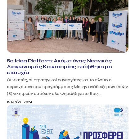
5o Idea Platform: Ακόμα ένας Νεανικός
Διαγωνισμός Καινοτομίας στέφθηκε με
επιτυχία
Οι νικητές, οι στρατηγικοί συνεργάτες και το πλούσιο
περιεχόμενο του προγράμματος Με την ανάδειξη των τριών
(3) νικητριών ομάδων ολοκληρώθηκε το 5ος ...
15 Μαΐου 2024