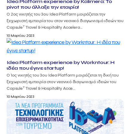
Idea Platform experience by Kalimera: Το
pivot που άλλαξε την εταιρία!
Ο 2ος νικητής του 3ου Idea Platform μοιράζεται την
ξεχωριστή εμπειρία του στον νεανικό διαγωνισμό ιδεών του
T
Capsule
Travel & Hospitality Accelera...
10 Μαρτίου 2023
Idea Platform experience by Workntour: Η
ιδέα που έγινε startup!
Ο 1ος νικητής του 3ου Idea Platform μοιράζεται τη δική του
ξεχωριστή εμπειρία στον νεανικό διαγωνισμό ιδεών του
T
Capsule
Travel & Hospitality Acce...
10 Μαρτίου 2023