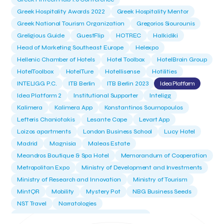
Greek Hospitality Awards 2022
Greek Hospitality Mentor
Greek National Tourism Organization
Gregorios Siourounis
Greligious Guide
GuestFlip
HOTREC
Halkidiki
Head of Marketing Southeast Europe
Helexpo
Hellenic Chamber of Hotels
Hotel Toolbox
HotelBrain Group
HotelToolbox
HotelTure
Hotellisense
Hotilities
INTELIGG P.C.
ITB Berlin
ITB Berlin 2023
Idea Platform
Idea Platform 2
Institutional Supporter
Inteligg
Kalimera
Kalimera App
Konstantinos Sournopoulos
Lefteris Chaniotakis
Lesante Cape
Levart App
Loizos apartments
London Business School
Lucy Hotel
Madrid
Magnisia
Maleas Estate
Meandros Boutique & Spa Hotel
Memorandum of Cooperation
Metropolitan Expo
Ministry of Development and Investments
Ministry of Research and Innovation
Ministry of Tourism
MintQR
Mobility
Mystery Pot
NBG Business Seeds
NST Travel
Narratologies
National & Kapodistrian University of Athens