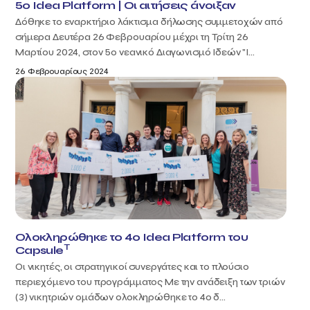
5ο Idea Platform | Οι αιτήσεις άνοιξαν
Δόθηκε το εναρκτήριο λάκτισμα δήλωσης συμμετοχών από
σήμερα Δευτέρα 26 Φεβρουαρίου μέχρι τη Τρίτη 26
Μαρτίου 2024, στον 5ο νεανικό Διαγωνισμό Ιδεών "I...
26 Φεβρουαρίους 2024
Ολοκληρώθηκε το 4ο Idea Platform του
T
Capsule
Οι νικητές, οι στρατηγικοί συνεργάτες και το πλούσιο
περιεχόμενο του προγράμματος Με την ανάδειξη των τριών
(3) νικητριών ομάδων ολοκληρώθηκε το 4ο δ...