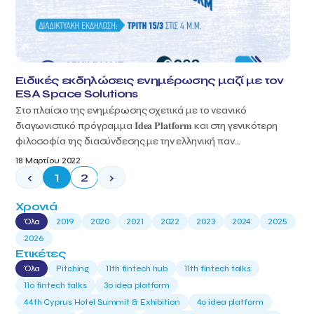
Ειδικές εκδηλώσεις ενημέρωσης μαζί με τον
ESA Space Solutions
Στο πλαίσιο της ενημέρωσης σχετικά με το νεανικό
διαγωνιστικό πρόγραμμα 𝐈𝐝𝐞𝐚 𝐏𝐥𝐚𝐭𝐟𝐨𝐫𝐦 και στη γενικότερη
φιλοσοφία της διασύνδεσης με την ελληνική παν...
18 Μαρτίου 2022
‹
1
2
›
Χρονιά
Όλα
2019
2020
2021
2022
2023
2024
2025
2026
Ετικέτες
Όλα
Pitching
11th fintech hub
11th fintech talks
11ο fintech talks
3o idea platform
44th Cyprus Hotel Summit & Exhibition
4o idea platform